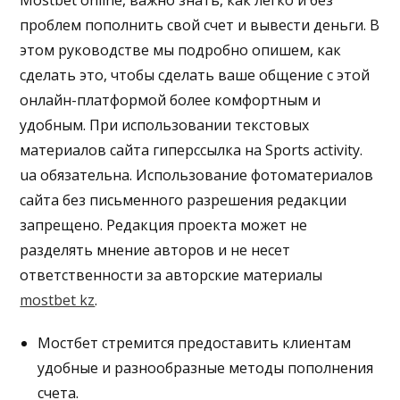
Mostbet online, важно знать, как легко и без
проблем пополнить свой счет и вывести деньги. В
этом руководстве мы подробно опишем, как
сделать это, чтобы сделать ваше общение с этой
онлайн-платформой более комфортным и
удобным. При использовании текстовых
материалов сайта гиперссылка на Sports activity.
ua обязательна. Использование фотоматериалов
сайта без письменного разрешения редакции
запрещено. Редакция проекта может не
разделять мнение авторов и не несет
ответственности за авторские материалы
mostbet kz
.
Мостбет стремится предоставить клиентам
удобные и разнообразные методы пополнения
счета.