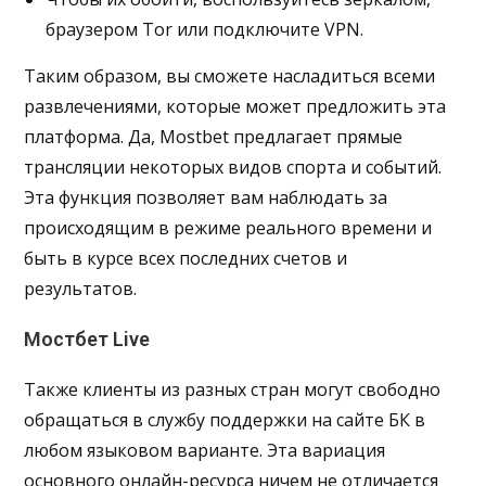
браузером Tor или подключите VPN.
Таким образом, вы сможете насладиться всеми
развлечениями, которые может предложить эта
платформа. Да, Mostbet предлагает прямые
трансляции некоторых видов спорта и событий.
Эта функция позволяет вам наблюдать за
происходящим в режиме реального времени и
быть в курсе всех последних счетов и
результатов.
Мостбет Live
Также клиенты из разных стран могут свободно
обращаться в службу поддержки на сайте БК в
любом языковом варианте. Эта вариация
основного онлайн-ресурса ничем не отличается