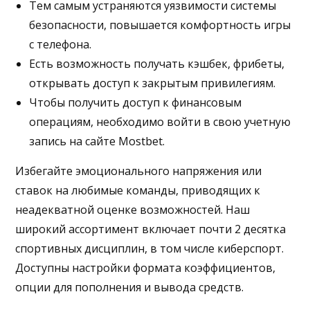
Тем самым устраняются уязвимости системы
безопасности, повышается комфортность игры
с телефона.
Есть возможность получать кэшбек, фрибеты,
открывать доступ к закрытым привилегиям.
Чтобы получить доступ к финансовым
операциям, необходимо войти в свою учетную
запись на сайте Mostbet.
Избегайте эмоционального напряжения или
ставок на любимые команды, приводящих к
неадекватной оценке возможностей. Наш
широкий ассортимент включает почти 2 десятка
спортивных дисциплин, в том числе киберспорт.
Доступны настройки формата коэффициентов,
опции для пополнения и вывода средств.