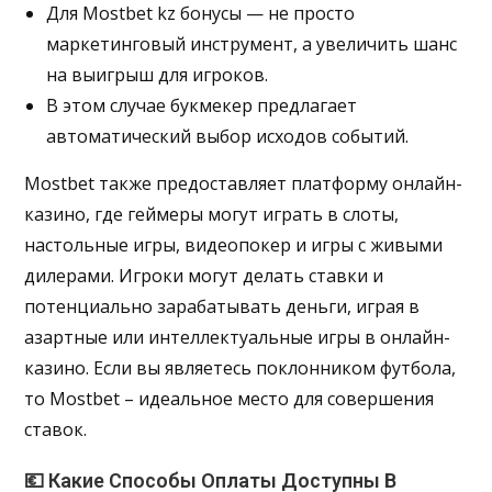
Для Mostbet kz бонусы — не просто
маркетинговый инструмент, а увеличить шанс
на выигрыш для игроков.
В этом случае букмекер предлагает
автоматический выбор исходов событий.
Mostbet также предоставляет платформу онлайн-
казино, где геймеры могут играть в слоты,
настольные игры, видеопокер и игры с живыми
дилерами. Игроки могут делать ставки и
потенциально зарабатывать деньги, играя в
азартные или интеллектуальные игры в онлайн-
казино. Если вы являетесь поклонником футбола,
то Mostbet – идеальное место для совершения
ставок.
💶 Какие Способы Оплаты Доступны В