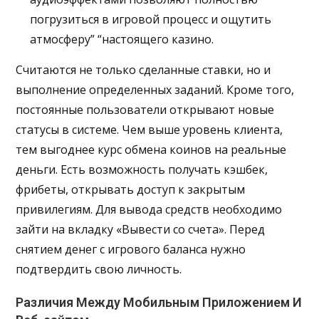
погрузиться в игровой процесс и ощутить
атмосферу” “настоящего казино.
Считаются не только сделанные ставки, но и
выполнение определенных заданий. Кроме того,
постоянные пользователи открывают новые
статусы в системе. Чем выше уровень клиента,
тем выгоднее курс обмена коинов на реальные
деньги. Есть возможность получать кэшбек,
фрибеты, открывать доступ к закрытым
привилегиям. Для вывода средств необходимо
зайти на вкладку «Вывести со счета». Перед
снятием денег с игрового баланса нужно
подтвердить свою личность.
Различия Между Мобильным Приложением И