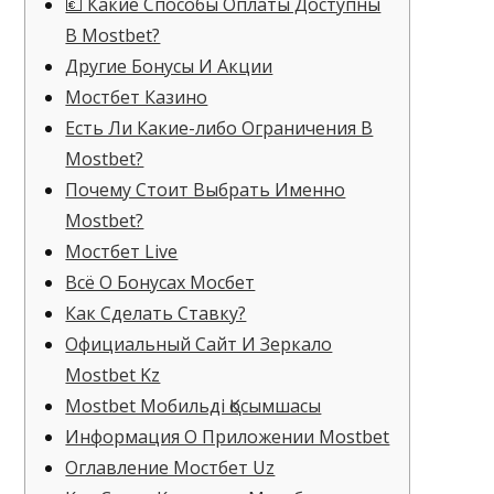
💶 Какие Способы Оплаты Доступны
В Mostbet?
Другие Бонусы И Акции
Мостбет Казино
Есть Ли Какие-либо Ограничения В
Mostbet?
Почему Стоит Выбрать Именно
Mostbet?
Мостбет Live
Всё О Бонусах Мосбет
Как Сделать Ставку?
Официальный Сайт И Зеркало
Mostbet Kz
Mostbet Мобильді Қосымшасы
Информация О Приложении Mostbet
Оглавление Мостбет Uz