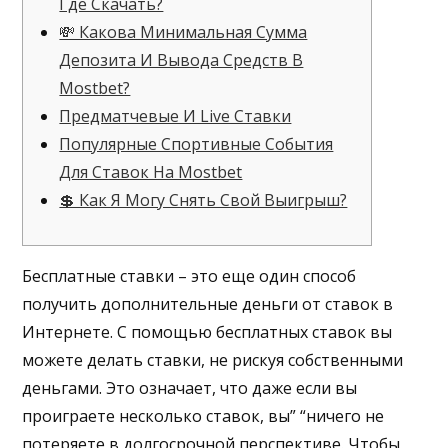
Где Скачать?
💸 Какова Минимальная Сумма
Депозита И Вывода Средств В
Mostbet?
Предматчевые И Live Ставки
Популярные Спортивные События
Для Ставок На Mostbet
💲 Как Я Могу Снять Свой Выигрыш?
Бесплатные ставки – это еще один способ
получить дополнительные деньги от ставок в
Интернете. С помощью бесплатных ставок вы
можете делать ставки, не рискуя собственными
деньгами. Это означает, что даже если вы
проиграете несколько ставок, вы” “ничего не
потеряете в долгосрочной перспективе. Чтобы