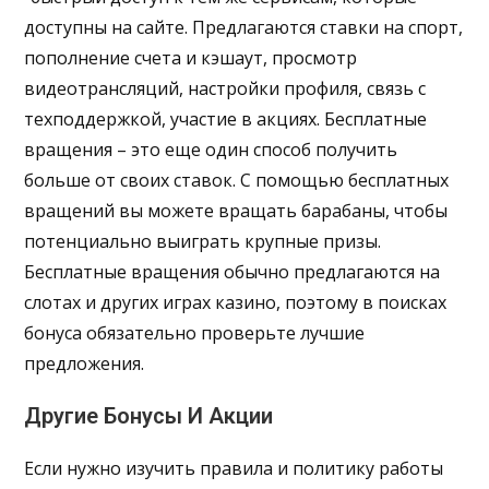
доступны на сайте. Предлагаются ставки на спорт,
пополнение счета и кэшаут, просмотр
видеотрансляций, настройки профиля, связь с
техподдержкой, участие в акциях. Бесплатные
вращения – это еще один способ получить
больше от своих ставок. С помощью бесплатных
вращений вы можете вращать барабаны, чтобы
потенциально выиграть крупные призы.
Бесплатные вращения обычно предлагаются на
слотах и других играх казино, поэтому в поисках
бонуса обязательно проверьте лучшие
предложения.
Другие Бонусы И Акции
Если нужно изучить правила и политику работы