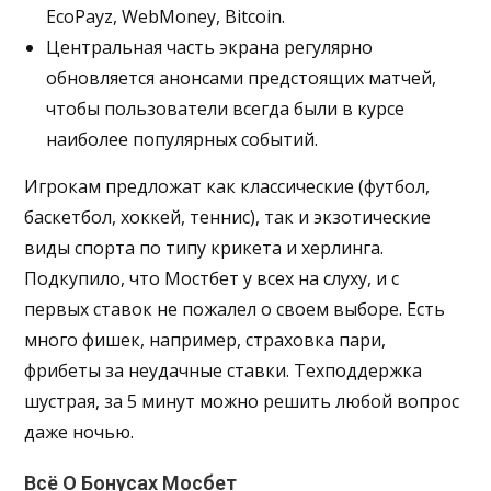
EcoPayz, WebMoney, Bitcoin.
Центральная часть экрана регулярно
обновляется анонсами предстоящих матчей,
чтобы пользователи всегда были в курсе
наиболее популярных событий.
Игрокам предложат как классические (футбол,
баскетбол, хоккей, теннис), так и экзотические
виды спорта по типу крикета и херлинга.
Подкупило, что Мостбет у всех на слуху, и с
первых ставок не пожалел о своем выборе. Есть
много фишек, например, страховка пари,
фрибеты за неудачные ставки. Техподдержка
шустрая, за 5 минут можно решить любой вопрос
даже ночью.
Всё О Бонусах Мосбет