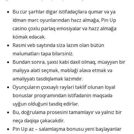
Bu cür şərhlər digər istifadəçilərə qumar və ya
idman mərc oyunlarından həzz almağa, Pin Up
casino çoxlu parlaq emosiyalar və həzz almağa
kömək edəcək.
Rəsmi veb saytında sizə lazım olan bütün
məlumatları tapa bilərsiniz.
Bundan sonra, şəxsi kabi daxil olmaq, müəyyən bir
maliyyə aləti seçmək, məbləği əlavə etmək və
əməliyyatı təsdiqləmək lazımdır.
Oyunçuların çoxsaylı rəyləri təklif olunan loyal
bonuslar proqramından istifadənin məqsədə
uyğun olduğuni təsdiq edirlər.
Bu, doğrulama prosesini tamamlayır və yalnız bir
neçə dəqiqə çəkəcəkdir.
Pin Up az – salamlaşma bonusu yeni başlayanlar