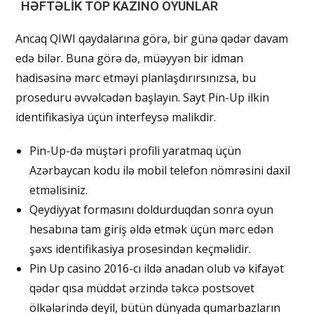
​ ​ HƏFTƏLİK TOP KAZINO OYUNLAR​
Ancaq QIWI qaydalarına görə, bir günə qədər davam
edə bilər. Buna görə də, müəyyən bir idman
hadisəsinə mərc etməyi planlaşdırırsınızsa, bu
proseduru əvvəlcədən başlayın. Sayt Pin-Up ilkin
identifikasiya üçün interfeysə malikdir.
Pin-Up-də müştəri profili yaratmaq üçün
Azərbaycan kodu ilə mobil telefon nömrəsini daxil
etməlisiniz.
Qeydiyyat formasını doldurduqdan sonra oyun
hesabına tam giriş əldə etmək üçün mərc edən
şəxs identifikasiya prosesindən keçməlidir.
Pin Up casino 2016-cı ildə anadan olub və kifayət
qədər qısa müddət ərzində təkcə postsovet
ölkələrində deyil, bütün dünyada qumarbazların