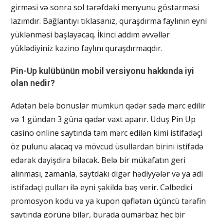
girməsi və sonra sol tərəfdəki menyunu göstərməsi
lazımdır. Bağlantıyı tıklasanız, quraşdırma faylının eyni
yüklənməsi başlayacaq. İkinci addım əvvəllər
yüklədiyiniz kazino faylını quraşdırmaqdır.
Pin-Up kulübünün mobil versiyonu hakkında iyi
olan nedir?
Adətən belə bonuslar mümkün qədər sadə mərc edilir
və 1 gündən 3 günə qədər vaxt aparır. Uduş Pin Up
casino online saytında tam mərc edilən kimi istifadəçi
öz pulunu alacaq və mövcud üsullardan birini istifadə
edərək dəyişdirə biləcək. Belə bir mükafatın geri
alınması, zamanla, saytdakı digər hədiyyələr və ya adi
istifadəçi pulları ilə eyni şəkildə baş verir. Cəlbedici
promosyon kodu və ya kupon qəflətən üçüncü tərəfin
saytında görünə bilər, burada qumarbaz heç bir