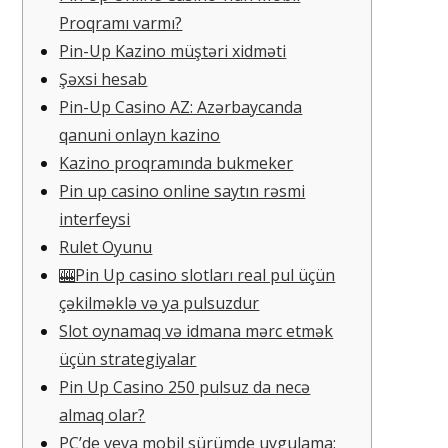
Proqramı varmı?
Pin-Up Kazino müştəri xidməti
Şəxsi hesab
Pin-Up Casino AZ: Azərbaycanda
qanuni onlayn kazino
Kazino proqramında bukmeker
Pin up casino online saytın rəsmi
interfeysi
Rulet Oyunu
🎰Pin Up casino slotları real pul üçün
çəkilməklə və ya pulsuzdur
Slot oynamaq və idmana mərc etmək
üçün strategiyalar
Pin Up Casino 250 pulsuz da necə
almaq olar?
PC’de veya mobil sürümde uygulama: