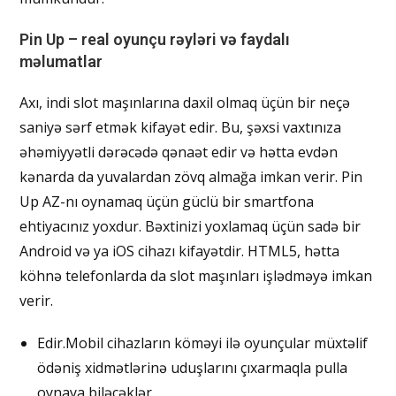
Pin Up – real oyunçu rəyləri və faydalı
məlumatlar
Axı, indi slot maşınlarına daxil olmaq üçün bir neçə
saniyə sərf etmək kifayət edir. Bu, şəxsi vaxtınıza
əhəmiyyətli dərəcədə qənaət edir və hətta evdən
kənarda da yuvalardan zövq almağa imkan verir. Pin
Up AZ-nı oynamaq üçün güclü bir smartfona
ehtiyacınız yoxdur. Bəxtinizi yoxlamaq üçün sadə bir
Android və ya iOS cihazı kifayətdir. HTML5, hətta
köhnə telefonlarda da slot maşınları işlədməyə imkan
verir.
Edir.Mobil cihazların köməyi ilə oyunçular müxtəlif
ödəniş xidmətlərinə uduşlarını çıxarmaqla pulla
oynaya biləcəklər.