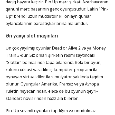
dəqiq həyata keçirir. Pin Up mərc şirkəti Azərbaycanın
qanuni mərc bazarının gənc oyunçusudur. Lakin “Pin-
Up” brendi uzun müddətdir ki, onlayn qumar
əyləncələrinin pərəstişkarlarına məlumdur.
Ən yaxşı slot maşınları
Ən çox yayılmış oyunlar Dead or Alive 2 və ya Money
Train 3-dür. Siz onları şirkətin rəsmi saytındakı
“Slotlar” bölməsində tapa bilərsiniz. Belə bir oyun,
rolunu xüsusi yaradılmış kompüter proqramı ilə
oynayan virtual diler ilə simulyator şəklində təqdim
olunur. Oyunçular Amerika, Fransız və ya Avropa
ruletin həyəcanından, eləcə də bu oyunun qeyri-
standart növlərindən həzz ala bilərlər.
Pin-Up sevimli oyunları tapdığım və unudulmaz