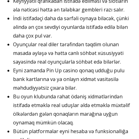
Keyfiyyətli qrafikadan istifadə edilməsi və slotların
əla nəticəsi hətta ən tələbkar gembleri razı salır.
İndi istifadəçi daha da sərfəli oynaya biləcək, çünki
əlində ən çox sevdiyi oyunlarda istifadə edilə bilən
daha çox pul var.
Oyunçular real diler tərəfindən təqdim olunan
masada əyləşə və hətta canlı söhbət xüsusiyyəti
sayəsində real oyunçularla söhbət edə bilərlər.
Eyni zamanda Pin Up casino qonaq udduğu pulu
bank kartlarına və ya onlayn xidmət vasitəsilə
məhdudiyyətsiz çıxara bilər.
Bu oyun klubunda rahat ödəniş xidmətlərindən
istifadə etməklə real uduşlar əldə etməklə müxtəlif
ölkələrdən gələn qonaqların marağına uyğun
oynamaq mümkün olacaq.
Bütün platformalar eyni hesaba və funksionallığa