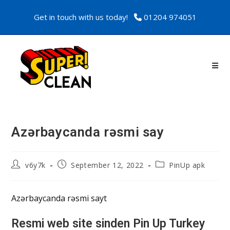
Get in touch with us today!
01204 974051
Azərbaycanda rəsmi say
v6y7k
September 12, 2022
PinUp apk
Azərbaycanda rəsmi sayt
Resmi web site sinden Pin Up Turkey