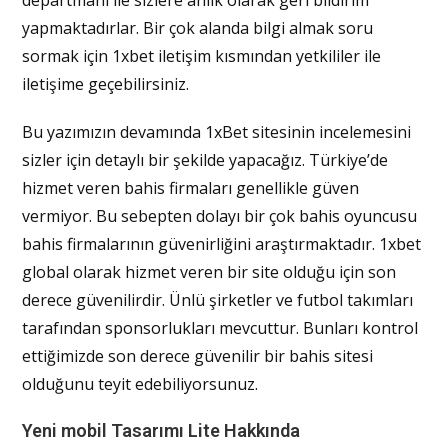
departmanı ile sizlere anlık olarak geri bildirim
yapmaktadırlar. Bir çok alanda bilgi almak soru
sormak için 1xbet iletişim kısmından yetkililer ile
iletişime geçebilirsiniz.
Bu yazımızın devamında 1xBet sitesinin incelemesini
sizler için detaylı bir şekilde yapacağız. Türkiye’de
hizmet veren bahis firmaları genellikle güven
vermiyor. Bu sebepten dolayı bir çok bahis oyuncusu
bahis firmalarının güvenirliğini araştırmaktadır. 1xbet
global olarak hizmet veren bir site olduğu için son
derece güvenilirdir. Ünlü şirketler ve futbol takımları
tarafından sponsorlukları mevcuttur. Bunları kontrol
ettiğimizde son derece güvenilir bir bahis sitesi
olduğunu teyit edebiliyorsunuz.
Yeni mobil Tasarımı Lite Hakkında