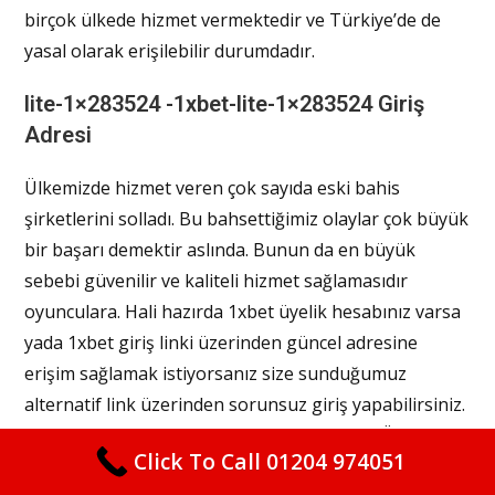
birçok ülkede hizmet vermektedir ve Türkiye’de de
yasal olarak erişilebilir durumdadır.
lite-1×283524 -1xbet-lite-1×283524 Giriş
Adresi
Ülkemizde hizmet veren çok sayıda eski bahis
şirketlerini solladı. Bu bahsettiğimiz olaylar çok büyük
bir başarı demektir aslında. Bunun da en büyük
sebebi güvenilir ve kaliteli hizmet sağlamasıdır
oyunculara. Hali hazırda 1xbet üyelik hesabınız varsa
yada 1xbet giriş linki üzerinden güncel adresine
erişim sağlamak istiyorsanız size sunduğumuz
alternatif link üzerinden sorunsuz giriş yapabilirsiniz.
1xbet canlı bahis oyunları için ayrıca ” Canlı Ön
Click To Call 01204 974051
İzlenimler ” bölümünden de çok fonksiyoneldir.