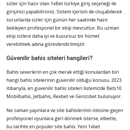
sizler için hazır olan 1xBet türkiye giriş seçeneği ile
girişinizi yapabilirsiniz. Sistem içerisin de oluşabilecek
sorunlarda sizler için günün her saatinde hazır
bekleyen profesyonel bir ekip mevcuttur. Bu uzman
ekip sizlere daha iyi ve kusursuz bir hizmet
verebilmek adına görevlendirilmiştir.
Güvenilir bahis siteleri hangileri?
Bahis severlerin en çok merak ettiği konulardan biri
hangi bahis sitelerinin güvenilir olduğu konusu. 2023
itibarıyla, en güvenilir bahis siteleri listemizde Bets10
Mobilbahis, Jetbahis, Rexbet ve Genzobet bulunuyor.
Ne zaman yayınlara ve site bahislerinin ötesine geçen
profesyonel oyunlara geri dönmek isterse, elbette,
bu tarihte en popüler site bahis. Yeni 1xbet