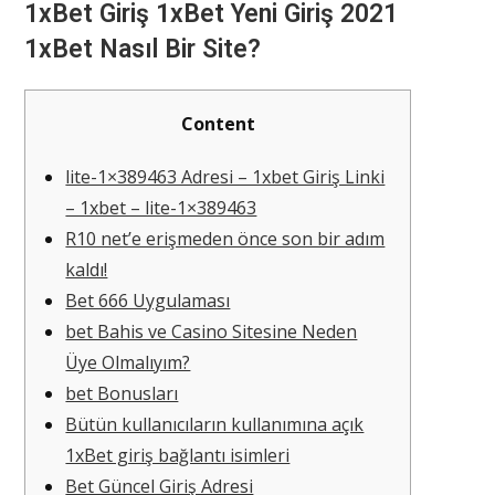
1xBet Giriş 1xBet Yeni Giriş 2021
1xBet Nasıl Bir Site?
Content
lite-1×389463 Adresi – 1xbet Giriş Linki
– 1xbet – lite-1×389463
R10 net’e erişmeden önce son bir adım
kaldı!
Bet 666 Uygulaması
bet Bahis ve Casino Sitesine Neden
Üye Olmalıyım?
bet Bonusları
Bütün kullanıcıların kullanımına açık
1xBet giriş bağlantı isimleri
Bet Güncel Giriş Adresi