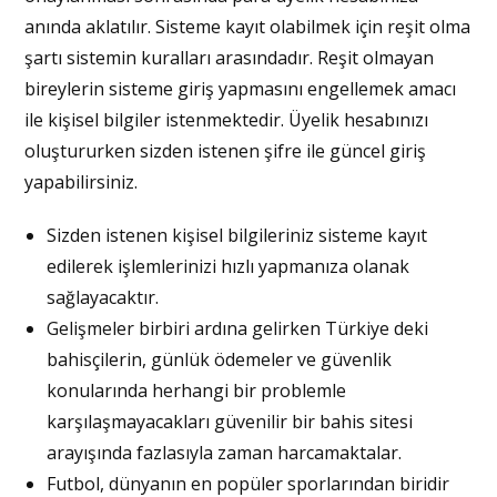
anında aklatılır. Sisteme kayıt olabilmek için reşit olma
şartı sistemin kuralları arasındadır. Reşit olmayan
bireylerin sisteme giriş yapmasını engellemek amacı
ile kişisel bilgiler istenmektedir. Üyelik hesabınızı
oluştururken sizden istenen şifre ile güncel giriş
yapabilirsiniz.
Sizden istenen kişisel bilgileriniz sisteme kayıt
edilerek işlemlerinizi hızlı yapmanıza olanak
sağlayacaktır.
Gelişmeler birbiri ardına gelirken Türkiye deki
bahisçilerin, günlük ödemeler ve güvenlik
konularında herhangi bir problemle
karşılaşmayacakları güvenilir bir bahis sitesi
arayışında fazlasıyla zaman harcamaktalar.
Futbol, dünyanın en popüler sporlarından biridir