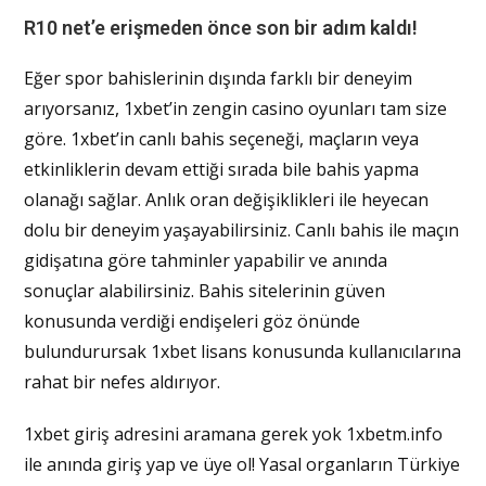
R10 net’e erişmeden önce son bir adım kaldı!
Eğer spor bahislerinin dışında farklı bir deneyim
arıyorsanız, 1xbet’in zengin casino oyunları tam size
göre. 1xbet’in canlı bahis seçeneği, maçların veya
etkinliklerin devam ettiği sırada bile bahis yapma
olanağı sağlar. Anlık oran değişiklikleri ile heyecan
dolu bir deneyim yaşayabilirsiniz. Canlı bahis ile maçın
gidişatına göre tahminler yapabilir ve anında
sonuçlar alabilirsiniz. Bahis sitelerinin güven
konusunda verdiği endişeleri göz önünde
bulundurursak 1xbet lisans konusunda kullanıcılarına
rahat bir nefes aldırıyor.
1xbet giriş adresini aramana gerek yok 1xbetm.info
ile anında giriş yap ve üye ol! Yasal organların Türkiye