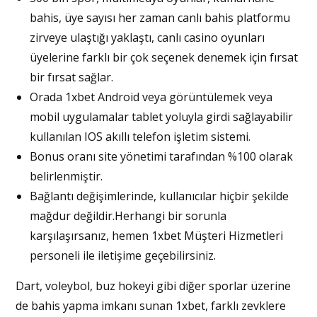
bahis, üye sayısı her zaman canlı bahis platformu
zirveye ulaştığı yaklaştı, canlı casino oyunları
üyelerine farklı bir çok seçenek denemek için fırsat
bir fırsat sağlar.
Orada 1xbet Android veya görüntülemek veya
mobil uygulamalar tablet yoluyla girdi sağlayabilir
kullanılan IOS akıllı telefon işletim sistemi.
Bonus oranı site yönetimi tarafından %100 olarak
belirlenmiştir.
Bağlantı değişimlerinde, kullanıcılar hiçbir şekilde
mağdur değildir.Herhangi bir sorunla
karşılaşırsanız, hemen 1xbet Müşteri Hizmetleri
personeli ile iletişime geçebilirsiniz.
Dart, voleybol, buz hokeyi gibi diğer sporlar üzerine
de bahis yapma imkanı sunan 1xbet, farklı zevklere