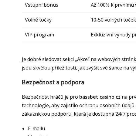
Vstupní bonus
Až 100% k prvnímu 
Volné točky
10-50 volných toče
VIP program
Exkluzivní výhody p
Je dobré sledovat sekci „Akce“ na webových stránk
jsou skvělou příležitostí, jak zvýšit své šance na vý
Bezpečnost a podpora
Bezpečnost hráčů je pro
bassbet casino cz
na prv
technologie, aby zajistilo ochranu osobních údajů 
zákaznickou podporu, která je dostupná 24/7 pros
E-mailu