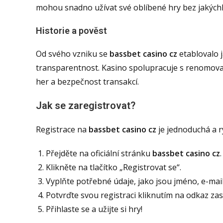
mohou snadno užívat své oblíbené hry bez jakých
Historie a pověst
Od svého vzniku se
bassbet casino cz
etablovalo 
transparentnost. Kasino spolupracuje s renomovan
her a bezpečnost transakcí.
Jak se zaregistrovat?
Registrace na
bassbet casino cz
je jednoduchá a r
Přejděte na oficiální stránku
bassbet casino cz
.
Klikněte na tlačítko „Registrovat se“.
Vyplňte potřebné údaje, jako jsou jméno, e-mail
Potvrďte svou registraci kliknutím na odkaz zas
Přihlaste se a užijte si hry!