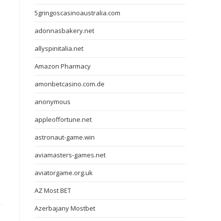
5gringoscasinoaustralia.com
adonnasbakery.net
allyspinitalia.net
Amazon Pharmacy
o
amonbetcasino.com.de
anonymous
appleoffortune.net
astronaut-game.win
aviamasters-games.net
aviatorgame.org.uk
AZ Most BET
Azerbajany Mostbet