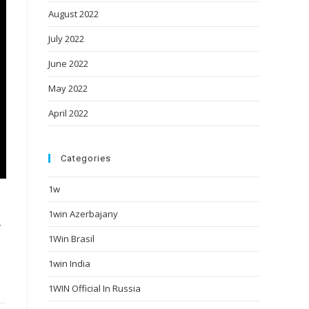
August 2022
July 2022
June 2022
May 2022
April 2022
Categories
1w
1win Azerbajany
y
1Win Brasil
1win India
1WIN Official In Russia