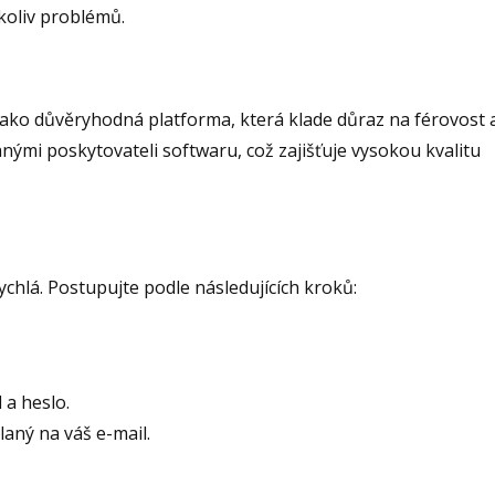
koliv problémů.
jako důvěryhodná platforma, která klade důraz na férovost 
ými poskytovateli softwaru, což zajišťuje vysokou kvalitu
ychlá. Postupujte podle následujících kroků:
 a heslo.
laný na váš e-mail.