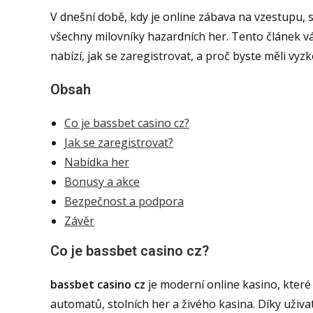
V dnešní době, kdy je online zábava na vzestupu, 
všechny milovníky hazardních her. Tento článek v
nabízí, jak se zaregistrovat, a proč byste měli vyz
Obsah
Co je bassbet casino cz?
Jak se zaregistrovat?
Nabídka her
Bonusy a akce
Bezpečnost a podpora
Závěr
Co je bassbet casino cz?
bassbet casino cz
je moderní online kasino, které 
automatů, stolních her a živého kasina. Díky uživa