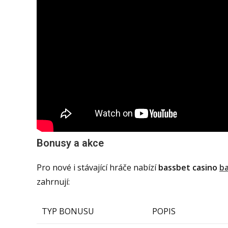
Bonusy a akce
Pro nové i stávající hráče nabízí
bassbet casino
b
zahrnují:
TYP BONUSU
POPIS