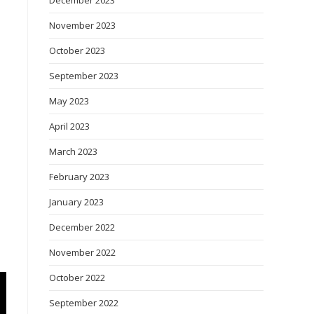
December 2023
November 2023
October 2023
September 2023
May 2023
April 2023
March 2023
February 2023
January 2023
December 2022
November 2022
October 2022
September 2022