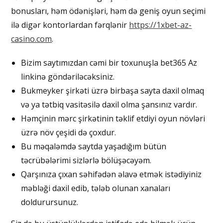
bonusları, həm ödənişləri, həm də geniş oyun seçimi
ilə digər kontorlardan fərqlənir
https://1xbet-az-
casino.com
.
Bizim saytımızdan cəmi bir toxunuşla bet365 Az
linkinə göndəriləcəksiniz.
Bukmeyker şirkəti üzrə birbaşa sayta daxil olmaq
və ya tətbiq vasitəsilə daxil olma şansınız vardır.
Həmçinin mərc şirkətinin təklif etdiyi oyun növləri
üzrə növ çeşidi də çoxdur.
Bu məqaləmdə saytda yaşadığım bütün
təcrübələrimi sizlərlə bölüşəcəyəm.
Qarşınıza çıxan səhifədən əlavə etmək istədiyiniz
məbləği daxil edib, tələb olunan xanaları
doldurursunuz.