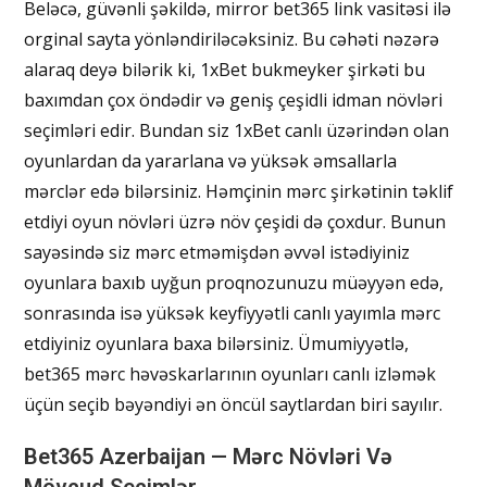
Beləcə, güvənli şəkildə, mirror bet365 link vasitəsi ilə
orginal sayta yönləndiriləcəksiniz. Bu cəhəti nəzərə
alaraq deyə bilərik ki, 1xBet bukmeyker şirkəti bu
baxımdan çox öndədir və geniş çeşidli idman növləri
seçimləri edir. Bundan siz 1xBet canlı üzərindən olan
oyunlardan da yararlana və yüksək əmsallarla
mərclər edə bilərsiniz. Həmçinin mərc şirkətinin təklif
etdiyi oyun növləri üzrə növ çeşidi də çoxdur. Bunun
sayəsində siz mərc etməmişdən əvvəl istədiyiniz
oyunlara baxıb uyğun proqnozunuzu müəyyən edə,
sonrasında isə yüksək keyfiyyətli canlı yayımla mərc
etdiyiniz oyunlara baxa bilərsiniz. Ümumiyyətlə,
bet365 mərc həvəskarlarının oyunları canlı izləmək
üçün seçib bəyəndiyi ən öncül saytlardan biri sayılır.
Bet365 Azerbaijan — Mərc Növləri Və