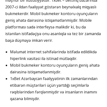
məşhur bir xüsusiyyətdir. 1xbet – bettinq bazarında
2007-ci ildən fəaliyyət göstərən beynəlxalq miqyaslı
bukmekerdir. Mobil bukmeker kontoru oyunçuların
geniş əhatə dairəsinə istiqamətlənmişdir. Mobile
platforması sadə interfeysə malikdir ki, bu da
istənilən istifadəçiyə onu asanlıqla və tez bir zamanda
başa düşməyə imkan verir.
Məlumat internet səhifələrində istifadə edildikdə
hiperlink vasitəsi ilə istinad mütləqdir.
Mobil bukmeker kontoru oyunçuların geniş əhatə
dairəsinə istiqamətlənmişdir.
1xBet Azərbaycan fəaliyyətinin ilk zamanlarından
etibarən müştəriləri üçün yartdığı seçimlərlə
rəqiblərindən fərqlənmişdir və insanların inamını
qazana bilmişdir.