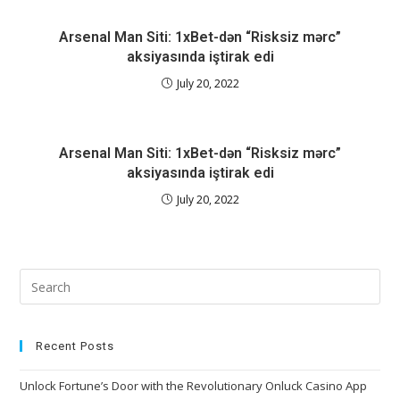
Arsenal Man Siti: 1xBet-dən “Risksiz mərc”
aksiyasında iştirak edi
July 20, 2022
Arsenal Man Siti: 1xBet-dən “Risksiz mərc”
aksiyasında iştirak edi
July 20, 2022
Recent Posts
Unlock Fortune’s Door with the Revolutionary Onluck Casino App