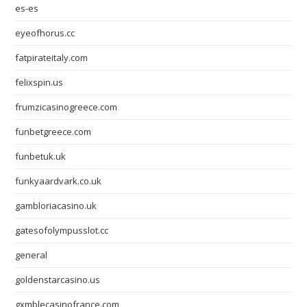
es-es
eyeofhorus.cc
fatpirateitaly.com
felixspin.us
frumzicasinogreece.com
funbetgreece.com
funbetuk.uk
funkyaardvark.co.uk
gambloriacasino.uk
gatesofolympusslot.cc
general
goldenstarcasino.us
gxmblecasinofrance.com