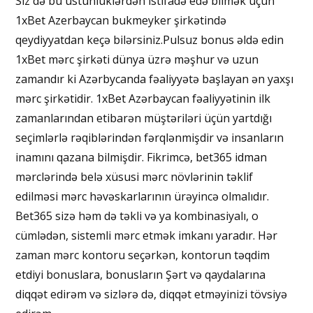
Siz də bu üstünlüklərdən istifadə edə bilmək üçün
1xBet Azerbaycan bukmeyker şirkətində
qeydiyyatdan keçə bilərsiniz.Pulsuz bonus əldə edin
1xBet mərc şirkəti dünya üzrə məşhur və uzun
zamandır ki Azərbycanda fəaliyyətə başlayan ən yaxşı
mərc şirkətidir. 1xBet Azərbaycan fəaliyyətinin ilk
zamanlarından etibarən müştəriləri üçün yartdığı
seçimlərlə rəqiblərindən fərqlənmişdir və insanların
inamını qazana bilmişdir. Fikrimcə, bet365 idman
mərclərində belə xüsusi mərc növlərinin təklif
edilməsi mərc həvəskarlarının ürəyincə olmalıdır.
Bet365 sizə həm də təkli və ya kombinasiyalı, o
cümlədən, sistemli mərc etmək imkanı yaradır. Hər
zaman mərc kontoru seçərkən, kontorun təqdim
etdiyi bonuslara, bonusların Şərt və qaydalarına
diqqət edirəm və sizlərə də, diqqət etməyinizi tövsiyə