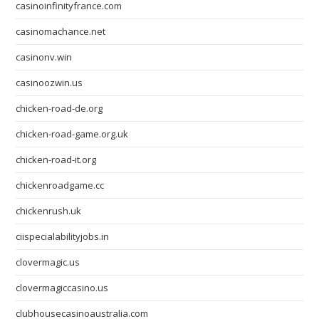
casinoinfinityfrance.com
casinomachance.net
casinonv.win
casinoozwin.us
chicken-road-de.org
chicken-road-game.org.uk
chicken-road-it.org
chickenroadgame.cc
chickenrush.uk
ciispecialabilityjobs.in
clovermagic.us
clovermagiccasino.us
clubhousecasinoaustralia.com