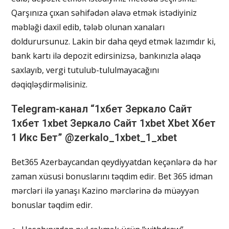
Qarşınıza çıxan səhifədən əlavə etmək istədiyiniz
məbləği daxil edib, tələb olunan xanaları
doldurursunuz. Lakin bir daha qeyd etmək lazımdır ki,
bank kartı ilə depozit edirsinizsə, bankınızla əlaqə
saxlayıb, vergi tutulub-tululmayacağını
dəqiqləşdirməlisiniz.
Telegram-канал “1хбет Зеркало Сайт
1хбет 1xbet Зеркало Сайт 1xbet Xbet Хбет
1 Икс Бет” @zerkalo_1xbet_1_xbet
Bet365 Azerbaycandan qeydiyyatdan keçənlərə də hər
zaman xüsusi bonuslarını təqdim edir. Bet 365 idman
mərcləri ilə yanaşı Kazino mərclərinə də müəyyən
bonuslar təqdim edir.