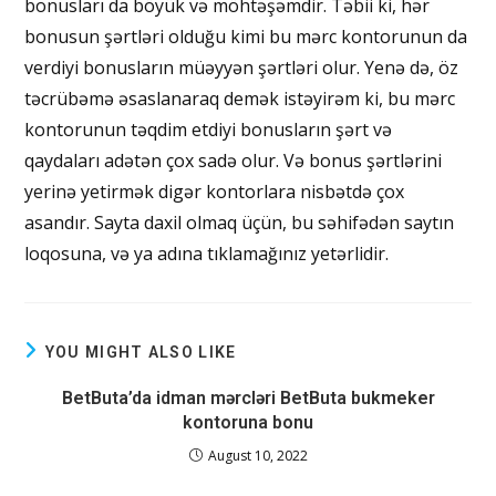
bonusları da böyük və möhtəşəmdir. Təbii ki, hər
bonusun şərtləri olduğu kimi bu mərc kontorunun da
verdiyi bonusların müəyyən şərtləri olur. Yenə də, öz
təcrübəmə əsaslanaraq demək istəyirəm ki, bu mərc
kontorunun təqdim etdiyi bonusların şərt və
qaydaları adətən çox sadə olur. Və bonus şərtlərini
yerinə yetirmək digər kontorlara nisbətdə çox
asandır. Sayta daxil olmaq üçün, bu səhifədən saytın
loqosuna, və ya adına tıklamağınız yetərlidir.
YOU MIGHT ALSO LIKE
BetButa’da idman mərcləri BetButa bukmeker
kontoruna bonu
August 10, 2022