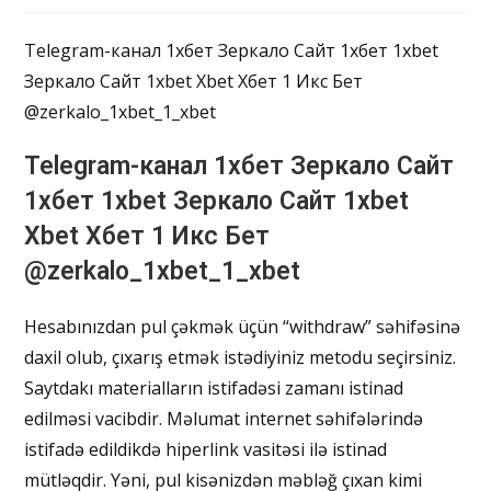
Telegram-канал 1хбет Зеркало Сайт 1хбет 1xbet
Зеркало Сайт 1xbet Xbet Хбет 1 Икс Бет
@zerkalo_1xbet_1_xbet
Telegram-канал 1хбет Зеркало Сайт
1хбет 1xbet Зеркало Сайт 1xbet
Xbet Хбет 1 Икс Бет
@zerkalo_1xbet_1_xbet
Hesabınızdan pul çəkmək üçün “withdraw” səhifəsinə
daxil olub, çıxarış etmək istədiyiniz metodu seçirsiniz.
Saytdakı materialların istifadəsi zamanı istinad
edilməsi vacibdir. Məlumat internet səhifələrində
istifadə edildikdə hiperlink vasitəsi ilə istinad
mütləqdir. Yəni, pul kisənizdən məbləğ çıxan kimi