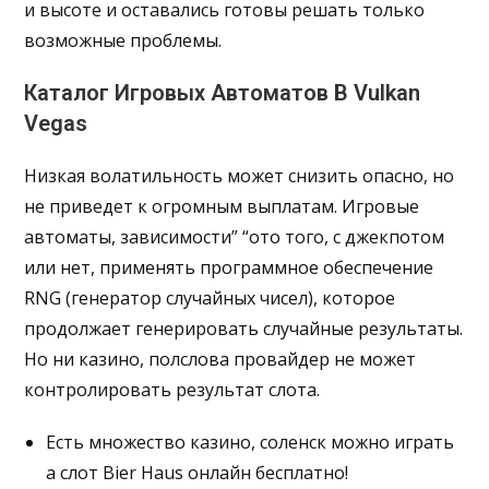
и высоте и оставались готовы решать только
возможные проблемы.
Каталог Игровых Автоматов В Vulkan
Vegas
Низкая волатильность может снизить опасно, но
не приведет к огромным выплатам. Игровые
автоматы, зависимости” “ото того, с джекпотом
или нет, применять программное обеспечение
RNG (генератор случайных чисел), которое
продолжает генерировать случайные результаты.
Но ни казино, полслова провайдер не может
контролировать результат слота.
Есть множество казино, соленск можно играть
а слот Bier Haus онлайн бесплатно!