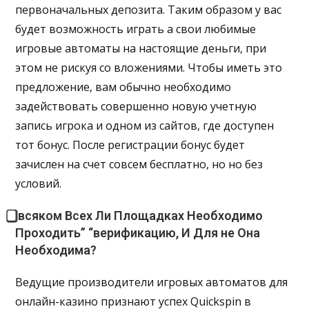
первоначальных депозита. Таким образом у вас
будет возможность играть а свои любимые
игровые автоматы на настоящие деньги, при
этом не рискуя со вложениями. Чтобы иметь это
предложение, вам обычно необходимо
задействовать совершенно новую учетную
запись игрока и одном из сайтов, где доступен
тот бонус. После регистрации бонус будет
зачислен на счет совсем бесплатно, но но без
условий.
⃣ всяком Всех Ли Площадках Необходимо
Проходить” “верификацию, И Для не Она
Необходима?
Ведущие производители игровых автоматов для
онлайн-казино признают успех Quickspin в