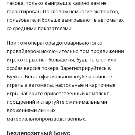
такова, только выигрыш в казино вам не
гарантирован. По словам немногие экспертов,
пользователи больше выигрывают в автоматах
со средними показателями.
При том операторы договариваются со
провайдером исключительно том продвижении
игр, которых нет больше ни, будь то слот или
особая версия покера. Зарегистрируйтесь в
Вулкан Вегас официальном клубе и начнете
играть в автоматы, настольные и карточные
игры. Заберите приветственный комплект
поощрений и стартуйте с минимальными
вложениями личных
материальнопроизводственных.
Бездепозитный Бонус