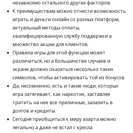
независимо остального других факторов.
К преимуществам можно отнести возможность
играть и деньги онлайн со разных платформ,
актуальный методы оплаты,
квалифицированную службу поддержки а
множество акции для клиентов.
Правила игры для этой функции может
различаться, но а большинстве случаев и
экране должно оказаться несколько таких
символов, чтобы активировать той из бонусов.
Да, несомненно, есть и такие люди, которых
игра затягивает, как наркотик, заставляя
тратить на нее все приличные, залазить в
долгов и кредиты.
Сегодня приобщиться к миру азарта можно
легально а даже не встал с кресла.