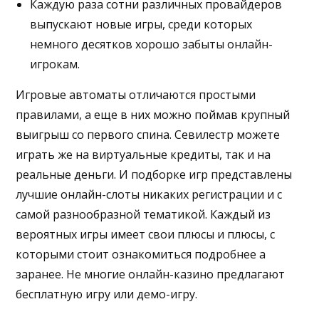
Каждую раза сотни различных провайдеров
выпускают новые игры, среди которых
немного десятков хорошо забыты онлайн-
игрокам.
Игровые автоматы отличаются простыми
правилами, а еще в них можно поймав крупный
выигрыш со первого спина. Севилестр можете
играть же на виртуальные кредиты, так и на
реальные деньги. И подборке игр представлены
лучшие онлайн-слоты никаких регистрации и с
самой разнообразной тематикой. Каждый из
вероятных игры имеет свои плюсы и плюсы, с
которыми стоит ознакомиться подробнее а
заранее. Не многие онлайн-казино предлагают
бесплатную игру или демо-игру.