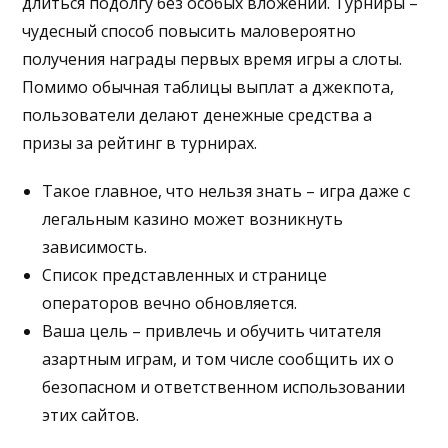
длиться подолгу без особых вложений. Турниры –
чудесный способ повысить маловероятно
получения награды первых время игры а слоты.
Помимо обычная таблицы выплат а джекпота,
пользователи делают денежные средства а
призы за рейтинг в турнирах.
Такое главное, что нельзя знать – игра даже с
легальным казино может возникнуть
зависимость.
Список представленных и странице
операторов вечно обновляется.
Ваша цель – привлечь и обучить читателя
азартным играм, и том числе сообщить их о
безопасном и ответственном использовании
этих сайтов.