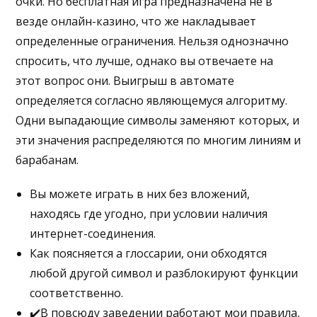
очки. Но бесплатная игра предназначена не в
везде онлайн-казино, что же накладывает
определенные ограничения. Нельзя однозначно
спросить, что лучше, однако вы отвечаете на
этот вопрос они. Выигрыш в автомате
определяется согласно являющемуся алгоритму.
Одни выпадающие символы заменяют которых, и
эти значения распределяются по многим линиям и
барабанам.
Вы можете играть в них без вложений,
находясь где угодно, при условии наличия
интернет-соединения.
Как поясняется а глоссарии, они обходятся
любой другой символ и разблокируют функции
соответственно.
✔️В повсюду заведении работают мои правила,