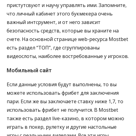
пристутсвуют и научу управлять ими. Запомните,
что личный кабинет этого букмекера очень
важный интсрумент, и от него зависит
безопасность средств, которые вы храните на
счете. На основной странице web-ресурса Mostbet
есть раздел “ТОП”, где сгруппированы
видеослоты, наиболее востребованные у игроков.
Мобильный сайт
Если данные условия будут выполнены, то вы
можете использовать фрибет для заключения
пари. Если же вы заключаете ставку ниже 1,7, то
использовать фрибет не получится. В Mostbet
также есть раздел live-казино, в котором можно
играть в покер, рулетку и другие настольные
игры с реальными дилерами. Все эти игры