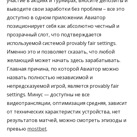
участие в акциях и турнирах, вносите депозиты и
выводите свои заработки без проблем – все это
доступно в одном приложении. Авиатор
позиционирует себя как абсолютно честный и
прозрачный слот, что подтверждается
используемой системой provably fair settings.
Именно это и позволяет сказать, что любой
желающий может начать здесь зарабатывать.
Главная причина, по которой Авиатор можно
назвать полностью независимой и
непредсказуемой игрой, является provably fair
settings. Минус — доступны не все
видеотрансляции, оптимизация средняя, ​​зависит
от технических характеристик устройства, нет
результатов матчей, можно смотреть эпизоды и
превью
mostbet
.