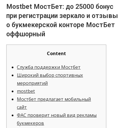
Mostbet МостБет: до 25000 бонус
при регистрации зеркало и отзывы
о букмекерской конторе МостБет
оффшорный
Content
Служба поддержки Мостбет
Широкий выбор спортивных
мероприятий
mostbet
Мостбет предлагает мобильный
сайт
ФАС проверит новый вид рекламы
букмекеров