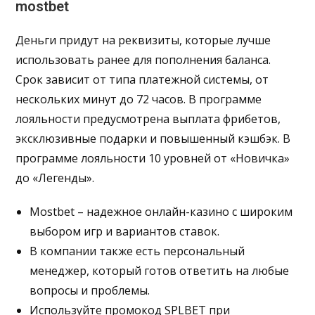
mostbet
Деньги придут на реквизиты, которые лучше
использовать ранее для пополнения баланса.
Срок зависит от типа платежной системы, от
нескольких минут до 72 часов. В программе
лояльности предусмотрена выплата фрибетов,
эксклюзивные подарки и повышенный кэшбэк. В
программе лояльности 10 уровней от «Новичка»
до «Легенды».
Mostbet – надежное онлайн-казино с широким
выбором игр и вариантов ставок.
В компании также есть персональный
менеджер, который готов ответить на любые
вопросы и проблемы.
Используйте промокод SPLBET при