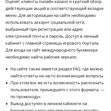
Оценят клиенты онлайн казино и краткий обзор
действующих акций в соответствующей вкладке
меню. Для авторизации на сайте необходимо
использовать аккаунт социальной сети,
выбранный при регистрации или адрес
электронной почты и пароль. Доступ в личный
кабинет с главной страницы игрового портала.
Для входа на сайт международного букмекера
необходимо найти рабочее зеркало.
На сайте также имеется раздел FAQ, где можно
найти ответы на часто возникающие вопросы.
При этом все же есть возможность распознать
пользователя, пришедшего с этого формата, —
по промокоду».
Вывод доступен в личном кабинете на
банковскую карту или электронные способы