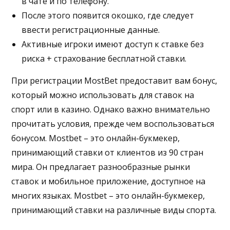
в чате и по телефону.
После этого появится окошко, где следует
ввести регистрационные данные.
Активные игроки имеют доступ к ставке без
риска + страхование бесплатной ставки.
При регистрации MostBet предоставит вам бонус,
который можно использовать для ставок на
спорт или в казино. Однако важно внимательно
прочитать условия, прежде чем воспользоваться
бонусом. Mostbet – это онлайн-букмекер,
принимающий ставки от клиентов из 90 стран
мира. Он предлагает разнообразные рынки
ставок и мобильное приложение, доступное на
многих языках. Mostbet – это онлайн-букмекер,
принимающий ставки на различные виды спорта.