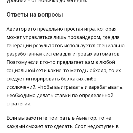
уровней – от новичка до легенды.
Ответы на вопросы
Авиатор это предельно простая игра, которая
может управляться лишь провайдером, где для
генерации результатов используется специально
разработанная система для игровых автоматов.
Поэтому если кто-то предлагает вам в любой
социальной сети какие-то методы обхода, то их
следует игнорировать без каких-либо
исключений. Чтобы выигрывать и зарабатывать,
необходимо делать ставки по определенной
стратегии.
Если вы захотите поиграть в Авиатор, то не
каждый сможет это сделать. Слот недоступен в