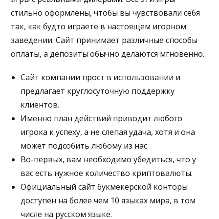
стильно оформлены, чтобы вы чувствовали себя
так, как будто играете в настоящем игорном
заведении. Сайт принимает различные способы
оплаты, а депозиты обычно делаются мгновенно.
Сайт компании прост в использовании и
предлагает круглосуточную поддержку
клиентов.
Именно план действий приводит любого
игрока к успеху, а не слепая удача, хотя и она
может подсобить любому из нас.
Во-первых, вам необходимо убедиться, что у
вас есть нужное количество криптовалюты.
Официальный сайт букмекерской конторы
доступен на более чем 10 языках мира, в том
числе на русском языке.