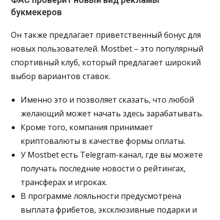
букмекеров
Он также предлагает приветственный бонус для
новых пользователей. Mostbet – это популярный
спортивный клуб, который предлагает широкий
выбор вариантов ставок.
Именно это и позволяет сказать, что любой
желающий может начать здесь зарабатывать.
Кроме того, компания принимает
криптовалюты в качестве формы оплаты.
У Mostbet есть Telegram-канал, где вы можете
получать последние новости о рейтингах,
трансферах и игроках.
В программе лояльности предусмотрена
выплата фрибетов, эксклюзивные подарки и