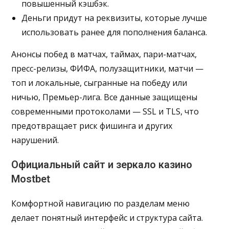
повышенный кэшбэк.
Деньги придут на реквизиты, которые лучше
использовать ранее для пополнения баланса.
Анонсы побед в матчах, таймах, пари-матчах,
пресс-релизы, ФИФА, полузащитники, матчи —
топ и локальные, сыгранные на победу или
ничью, Премьер-лига. Все данные защищены
современными протоколами — SSL и TLS, что
предотвращает риск фишинга и других
нарушений.
Официальный сайт и зеркало казино
Mostbet
Комфортной навигацию по разделам меню
делает понятный интерфейс и структура сайта.