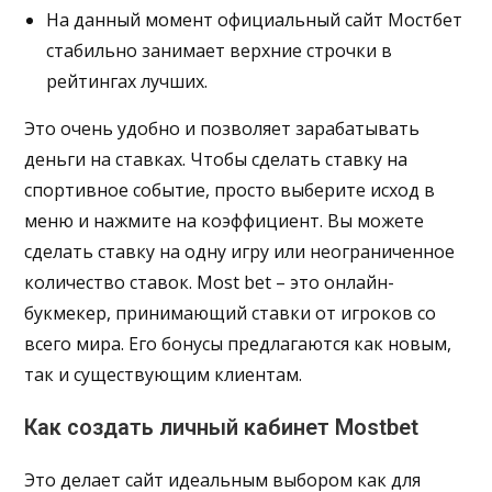
На данный момент официальный сайт Мостбет
стабильно занимает верхние строчки в
рейтингах лучших.
Это очень удобно и позволяет зарабатывать
деньги на ставках. Чтобы сделать ставку на
спортивное событие, просто выберите исход в
меню и нажмите на коэффициент. Вы можете
сделать ставку на одну игру или неограниченное
количество ставок. Most bet – это онлайн-
букмекер, принимающий ставки от игроков со
всего мира. Его бонусы предлагаются как новым,
так и существующим клиентам.
Как создать личный кабинет Mostbet
Это делает сайт идеальным выбором как для