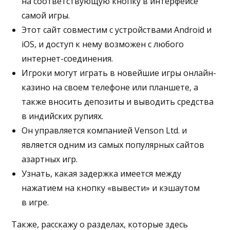
на соответствующую кнопку в интерфейсе
самой игры.
Этот сайт совместим с устройствами Android и
iOS, и доступ к нему возможен с любого
интернет-соединения.
Игроки могут играть в новейшие игры онлайн-
казино на своем телефоне или планшете, а
также вносить депозиты и выводить средства
в индийских рупиях.
Он управляется компанией Venson Ltd. и
является одним из самых популярных сайтов
азартных игр.
Узнать, какая задержка имеется между
нажатием на кнопку «вывести» и кэшаутом
в игре.
Также, расскажу о разделах, которые здесь