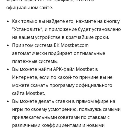
официальном сайте.
Как только вы найдете его, нажмите на кнопку
“Установить”, и приложение будет установлено
на вашем устройстве в кратчайшие сроки.
При этом система БК Mostbet.com
автоматически подбирает оптимальные
платежные системы.
Вы можете найти APK-файл Mostbet в
Интернете, если по какой-то причине вы не
можете скачать программу с официального
сайта Mostbet.
Вы можете делать ставки в прямом эфире на
игры по своему усмотрению, пользуясь самыми
привлекательными советами по ставкам с
различными коэффициентами и новыми