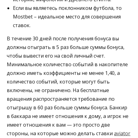
Если вы являетесь поклонником футбола, то
Mostbet – идеальное место для совершения
ставок.
В течение 30 дней после получения бонуса вы
должны отыграть в 5 раз больше суммы бонуса,
чтобы вывести его на свой личный счет.
Минимальное количество событий в накопителе
должно иметь коэффициенты не менее 1,40, а
количество событий, которые могут быть
включены, не ограничено. На бесплатные
вращения распространяется требование по
отыгрышу в 60 раз больше суммы бонуса. Банкир
в баккара не имеет отношения к дому, а игрок не
имеет отношения к вам — это просто две
стороны, на которые можно делать ставки
aviator