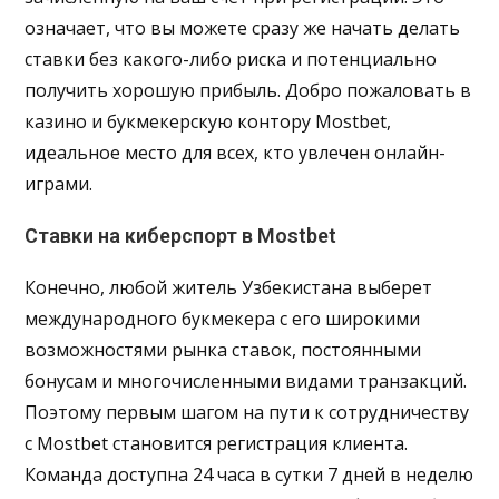
означает, что вы можете сразу же начать делать
ставки без какого-либо риска и потенциально
получить хорошую прибыль. Добро пожаловать в
казино и букмекерскую контору Mostbet,
идеальное место для всех, кто увлечен онлайн-
играми.
Ставки на киберспорт в Mostbet
Конечно, любой житель Узбекистана выберет
международного букмекера с его широкими
возможностями рынка ставок, постоянными
бонусам и многочисленными видами транзакций.
Поэтому первым шагом на пути к сотрудничеству
с Mostbet становится регистрация клиента.
Команда доступна 24 часа в сутки 7 дней в неделю