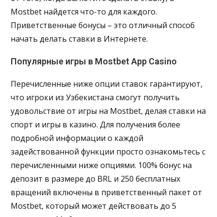
Mostbet найдется что-то для каждого.
Приветственные бонусы – это отличный способ
начать делать ставки в Интернете.
Популярные игры в Mostbet App Casino
Перечисленные ниже опции ставок гарантируют,
что игроки из Узбекистана смогут получить
удовольствие от игры на Mostbet, делая ставки на
спорт и игры в казино. Для получения более
подробной информации о каждой
задействованной функции просто ознакомьтесь с
перечисленными ниже опциями. 100% бонус на
депозит в размере до BRL и 250 бесплатных
вращений включены в приветственный пакет от
Mostbet, который может действовать до 5