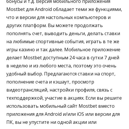
бонусы и т.д. Версия мобильного приложения
Mostbet для Android обладает теми же функциями,
что и версии для настольных компьютеров и
других платформ. Вы можете продолжать
пополнять счет, выводить деньги, делать ставки
на любимые спортивные события, играть в те же
игры казино и так далее. Мобильное приложение
делает Mostbet доступным 24 часа в сутки 7 дней
в неделю и из любого места, поэтому это очень
удобный выбор. Предлагаются ставки на спорт,
пополнение счета и кэшаут, просмотр
видеотрансляций, настройки профиля, связь с
техподдержкой, участие в акциях. Если вы решите
использовать мобильный сайт Mostbet вместо
приложения для Android и/или iOS или версии для
ПК, вы не упустите ни одной акции или