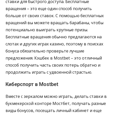
ставки для быстрого доступа. Бесплатные
вращения – это еще один способ получить
больше от своих ставок. С помощью бесплатных
вращений вы можете вращать барабаны, чтобы
потенциально выиграть крупные призы.
Бесплатные вращения обычно предлагаются на
слотах и других играх казино, поэтому в поисках
бонуса обязательно проверьте лучшие
предложения. Кэшбек в Mostbet – это отличный
способ получить часть своих потерь обратно и
продолжить играть с удвоенной страстью.
Киберспорт в Mostbet
Вместе с зеркалом можно играть, делать ставки в
букмекерской конторе Мостбет, получать разные
виды бонусов, посещать личный кабинет и еще