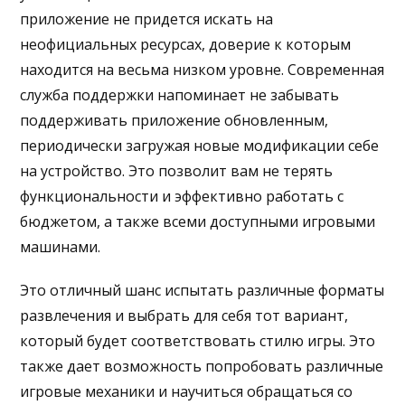
приложение не придется искать на
неофициальных ресурсах, доверие к которым
находится на весьма низком уровне. Современная
служба поддержки напоминает не забывать
поддерживать приложение обновленным,
периодически загружая новые модификации себе
на устройство. Это позволит вам не терять
функциональности и эффективно работать с
бюджетом, а также всеми доступными игровыми
машинами.
Это отличный шанс испытать различные форматы
развлечения и выбрать для себя тот вариант,
который будет соответствовать стилю игры. Это
также дает возможность попробовать различные
игровые механики и научиться обращаться со