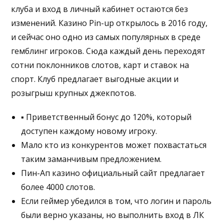
клуба и вход в личный кабинет остаются без
изменений. Казино Pin-up открылось в 2016 году,
и сейчас оно одно из самых популярных в среде
гемблинг игроков. Сюда каждый день переходят
сотни поклонников слотов, карт и ставок на
спорт. Клуб предлагает выгодные акции и
розыгрыш крупных джекпотов.
▪ Приветственный бонус до 120%, который
доступен каждому новому игроку.
Мало кто из конкурентов может похвастаться
таким заманчивым предложением.
Пин-Ап казино официальный сайт предлагает
более 4000 слотов.
Если геймер убедился в том, что логин и пароль
были верно указаны, но выполнить вход в ЛК