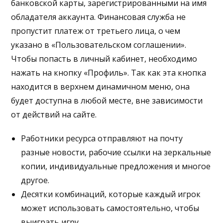
банковской карты, зарегистрированными на имя
обладателя аккаунта. Финансовая служба не
пропустит платеж от третьего лица, о чем
указано в «Пользовательском соглашении».
Чтобы попасть в личный кабинет, необходимо
нажать на кнопку «Профиль». Так как эта кнопка
находится в верхнем динамичном меню, она
будет доступна в любой месте, вне зависимости
от действий на сайте.
Работники ресурса отправляют на почту
разные новости, рабочие ссылки на зеркальные
копии, индивидуальные предложения и многое
другое.
Десятки комбинаций, которые каждый игрок
может использовать самостоятельно, чтобы
выиграть игру.