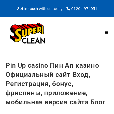
Get in touch with us today!
01204 974051
Pin Up casino Пин Ап казино
Официальный сайт Вход,
Регистрация, бонус,
фриспины, приложение,
мобильная версия сайта Блог