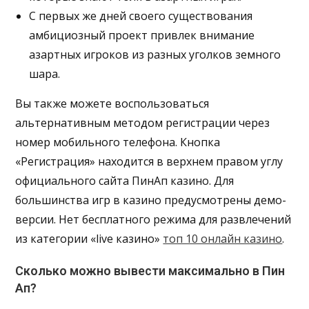
С первых же дней своего существования
амбициозный проект привлек внимание
азартных игроков из разных уголков земного
шара.
Вы также можете воспользоваться
альтернативным методом регистрации через
номер мобильного телефона. Кнопка
«Регистрация» находится в верхнем правом углу
официального сайта ПинАп казино. Для
большинства игр в казино предусмотрены демо-
версии. Нет бесплатного режима для развлечений
из категории «live казино»
топ 10 онлайн казино
.
Сколько можно вывести максимально в Пин
Ап?