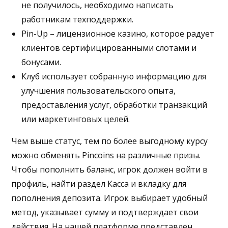
не получилось, необходимо написать
работникам техподдержки.
Pin-Up – лицензионное казино, которое радует
клиентов сертифицированными слотами и
бонусами.
Клуб использует собранную информацию для
улучшения пользовательского опыта,
предоставления услуг, обработки транзакций
или маркетинговых целей.
Чем выше статус, тем по более выгодному курсу
можно обменять Pincoins на различные призы.
Чтобы пополнить баланс, игрок должен войти в
профиль, найти раздел Касса и вкладку для
пополнения депозита. Игрок выбирает удобный
метод, указывает сумму и подтверждает свои
действия. На нашей платформе представлен