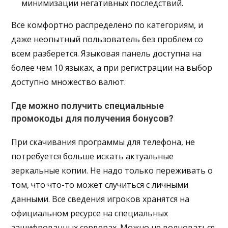
минимизации негативных последствий.
Все комфортно распределено по категориям, и
даже неопытный пользователь без проблем со
всем разберется. Языковая панель доступна на
более чем 10 языках, а при регистрации на выбор
доступно множество валют.
Где можно получить специальные
промокоды для получения бонусов?
При скачивания программы для телефона, не
потребуется больше искать актуальные
зеркальные копии. Не надо только переживать о
том, что что-то может случиться с личными
данными. Все сведения игроков хранятся на
официальном ресурсе на специальных
зашифрованных серверах. Можно не волноваться