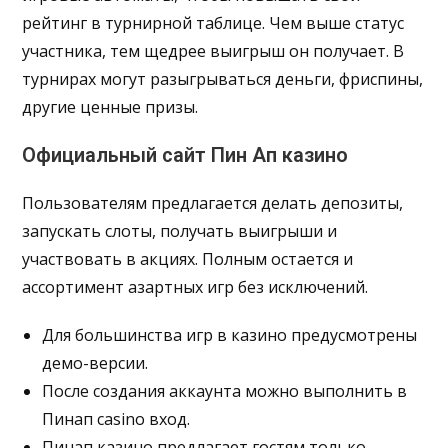
рейтинг в турнирной таблице. Чем выше статус
участника, тем щедрее выигрыш он получает. В
турнирах могут разыгрываться деньги, фриспины,
другие ценные призы.
Официальный сайт Пин Ап казино
Пользователям предлагается делать депозиты,
запускать слоты, получать выигрыши и
участвовать в акциях. Полным остается и
ассортимент азартных игр без исключений.
Для большинства игр в казино предусмотрены
демо-версии.
После создания аккаунта можно выполнить в
Пинап casino вход.
Пинап казино предлагает гостям только