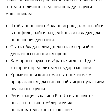
о том, что личные сведения попадут в руки
мошенникам.
Чтобы пополнить баланс, игрок должен войти
в профиль, найти раздел Касса и вкладку для
пополнения депозита.
Стать обладателем джекпота в первый же
день игры становится проще.
Вам просто нужно выбрать число от 1 до 5,
которое определит место удара молнии.
Кроме игровых автоматов, посетителям
предлагаются для ставок лайв-игры с участием
реального крупье.
Регистрация в казино Pin-Up выполняется
после того, как гемблер изучил
пользовательское соглашение.