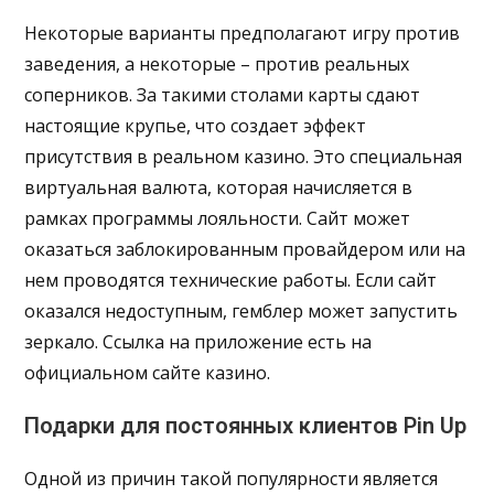
Некоторые варианты предполагают игру против
заведения, а некоторые – против реальных
соперников. За такими столами карты сдают
настоящие крупье, что создает эффект
присутствия в реальном казино. Это специальная
виртуальная валюта, которая начисляется в
рамках программы лояльности. Сайт может
оказаться заблокированным провайдером или на
нем проводятся технические работы. Если сайт
оказался недоступным, гемблер может запустить
зеркало. Ссылка на приложение есть на
официальном сайте казино.
Подарки для постоянных клиентов Pin Up
Одной из причин такой популярности является