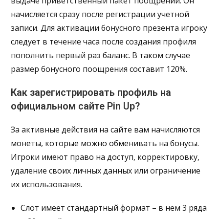
выдаче приветственный пакет поощрений. Он
начисляется сразу после регистрации учетной
записи. Для активации бонусного презента игроку
следует в течение часа после создания профиля
пополнить первый раз баланс. В таком случае
размер бонусного поощрения составит 120%.
Как зарегистрировать профиль на
официальном сайте Pin Up?
За активные действия на сайте вам начисляются
монеты, которые можно обменивать на бонусы.
Игроки имеют право на доступ, корректировку,
удаление своих личных данных или ограничение
их использования.
Слот имеет стандартный формат – в нем 3 ряда