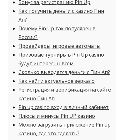
Бонус за регистрацию Pin Up
Как получить деньги с казино Пин
Ап?
Почему Pin Up так популярен в
России?
Провайдеры, игровые автоматы
Призовые турниры в Pin Up casino
будут интересны всем.
Сколько выводятся деньги с Пин Ап?
Как найти актуальное зеркало
Регистрация и верификация на сайте
казино Пин Ап
Pin up casino вход в личный кабинет
Плюсы и минусы Pin UP казино
Можно загрузить приложение Pin up
казино, где это сделать?