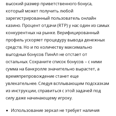
высокий размер приветственного бонуса,
который может получить любой
зарегистрированный пользователь онлайн
казино. Процент отдачи (RTP) у нас один из самых
конкурентных на рынке. Верифицированный
профиль ускоряет процедуру вывода денежных
средств. Но и по количеству максимально
выгодных бонусов ПинАп не отстает от
остальных. Сохраните список бонусов – с ними
сумма на банкролле значительно вырастет, а
времяпрепровождение станет еще
увлекательнее. Следуя всплывающим подсказкам
из инструкции, справиться с этой задачей под
силу даже начинающему игроку.
Использование зеркал не требует наличия