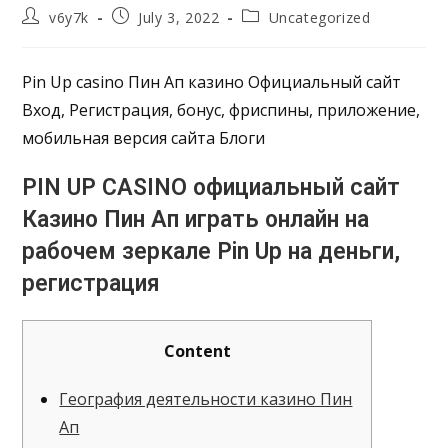
v6y7k
July 3, 2022
Uncategorized
Pin Up casino Пин Ап казино Официальный сайт
Вход, Регистрация, бонус, фриспины, приложение,
мобильная версия сайта Блоги
PIN UP CASINO официальный сайт
Казино Пин Ап играть онлайн на
рабочем зеркале Pin Up на деньги,
регистрация
Content
География деятельности казино Пин
Ап