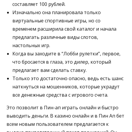
составляет 100 рублей.
Изначально она планировала только
виртуальные спортивные игры, но со
временем расширила свой каталог и начала
предлагать различные виды слотов,
настольных игр.
Когда вы заходите в “Лобби рулетки”, первое,
что бросается в глаза, это дилер, который
предлагает вам сделать ставку.
Только это достаточно опасно, ведь есть шанс
наткнуться на мошенников, которые украдут
все денежные средства с игрового счета.
Это позволит в Пин-ап играть онлайн и быстро
выводить деньги. В казино онлайн и в Пин Ап бет
всем новым пользователем предлагается к