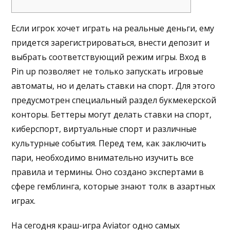
Если игрок хочет играть на реальные деньги, ему
придется зарегистрироваться, внести депозит и
выбрать соответствующий режим игры. Вход в
Pin up позволяет не только запускать игровые
автоматы, но и делать ставки на спорт. Для этого
предусмотрен специальный раздел букмекерской
конторы. Беттеры могут делать ставки на спорт,
киберспорт, виртуальные спорт и различные
культурные события. Перед тем, как заключить
пари, необходимо внимательно изучить все
правила и термины. Оно создано экспертами в
сфере гемблинга, которые знают толк в азартных
играх.
На сегодня краш-игра Aviator одно самых