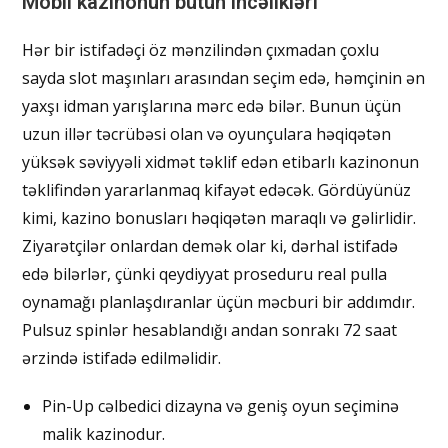
Mobil kazinonun bütün incəlikləri
Hər bir istifadəçi öz mənzilindən çıxmadan çoxlu
sayda slot maşınları arasından seçim edə, həmçinin ən
yaxşı idman yarışlarına mərc edə bilər. Bunun üçün
uzun illər təcrübəsi olan və oyunçulara həqiqətən
yüksək səviyyəli xidmət təklif edən etibarlı kazinonun
təklifindən yararlanmaq kifayət edəcək. Gördüyünüz
kimi, kazino bonusları həqiqətən maraqlı və gəlirlidir.
Ziyarətçilər onlardan demək olar ki, dərhal istifadə
edə bilərlər, çünki qeydiyyat proseduru real pulla
oynamağı planlaşdıranlar üçün məcburi bir addımdır.
Pulsuz spinlər hesablandığı andan sonrakı 72 saat
ərzində istifadə edilməlidir.
Pin-Up cəlbedici dizayna və geniş oyun seçiminə
malik kazinodur.