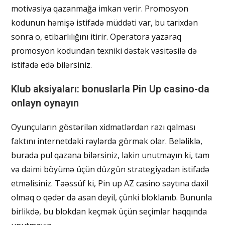
motivasiya qazanmağa imkan verir. Promosyon
kodunun həmişə istifadə müddəti var, bu tarixdən
sonra o, etibarlılığını itirir. Operatora yazaraq
promosyon kodundan texniki dəstək vasitəsilə də
istifadə edə bilərsiniz.
Klub aksiyaları: bonuslarla Pin Up casino-da
onlayn oynayın
Oyunçuların göstərilən xidmətlərdən razı qalması
faktını internetdəki rəylərdə görmək olar. Beləliklə,
burada pul qazana bilərsiniz, lakin unutmayın ki, tam
və daimi böyümə üçün düzgün strategiyadan istifadə
etməlisiniz. Təəssüf ki, Pin up AZ casino saytına daxil
olmaq o qədər də asan deyil, çünki bloklanıb. Bununla
birlikdə, bu blokdan keçmək üçün seçimlər haqqında