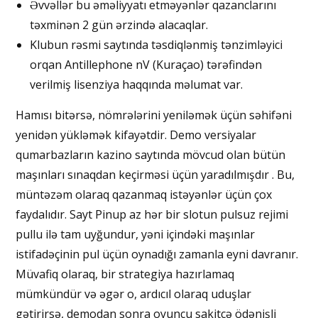
Əvvəllər bu əməliyyatı etməyənlər qazanclarını
təxminən 2 gün ərzində alacaqlar.
Klubun rəsmi saytında təsdiqlənmiş tənzimləyici
orqan Antillephone nV (Kuraçao) tərəfindən
verilmiş lisenziya haqqında məlumat var.
Hamısı bitərsə, nömrələrini yeniləmək üçün səhifəni
yenidən yükləmək kifayətdir. Demo versiyalar
qumarbazların kazino saytında mövcud olan bütün
maşınları sınaqdan keçirməsi üçün yaradılmışdır . Bu,
müntəzəm olaraq qazanmaq istəyənlər üçün çox
faydalıdır. Sayt Pinup az hər bir slotun pulsuz rejimi
pullu ilə tam uyğundur, yəni içindəki maşınlar
istifadəçinin pul üçün oynadığı zamanla eyni davranır.
Müvafiq olaraq, bir strategiya hazırlamaq
mümkündür və əgər o, ardıcıl olaraq uduşlar
gətirirsə, demodan sonra oyunçu sakitcə ödənişli