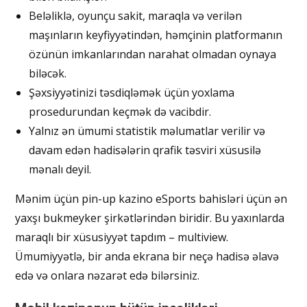
Beləliklə, oyunçu sakit, maraqla və verilən
maşınların keyfiyyətindən, həmçinin platformanın
özünün imkanlarından narahat olmadan oynaya
biləcək.
Şəxsiyyətinizi təsdiqləmək üçün yoxlama
prosedurundan keçmək də vacibdir.
Yalnız ən ümumi statistik məlumatlar verilir və
davam edən hadisələrin qrafik təsviri xüsusilə
mənalı deyil.
Mənim üçün pin-up kazino eSports bahisləri üçün ən
yaxşı bukmeyker şirkətlərindən biridir. Bu yaxınlarda
maraqlı bir xüsusiyyət tapdım – multiview.
Ümumiyyətlə, bir anda ekrana bir neçə hadisə əlavə
edə və onlara nəzarət edə bilərsiniz.