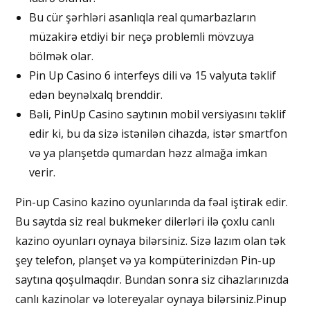
Bu cür şərhləri asanlıqla real qumarbazların
müzakirə etdiyi bir neçə problemli mövzuya
bölmək olar.
Pin Up Casino 6 interfeys dili və 15 valyuta təklif
edən beynəlxalq brenddir.
Bəli, PinUp Casino saytının mobil versiyasını təklif
edir ki, bu da sizə istənilən cihazda, istər smartfon
və ya planşetdə qumardan həzz almağa imkan
verir.
Pin-up Casino kazino oyunlarında da fəal iştirak edir.
Bu saytda siz real bukmeker dilerləri ilə çoxlu canlı
kazino oyunları oynaya bilərsiniz. Sizə lazım olan tək
şey telefon, planşet və ya kompüterinizdən Pin-up
saytına qoşulmaqdır. Bundan sonra siz cihazlarınızda
canlı kazinolar və lotereyalar oynaya bilərsiniz.Pinup