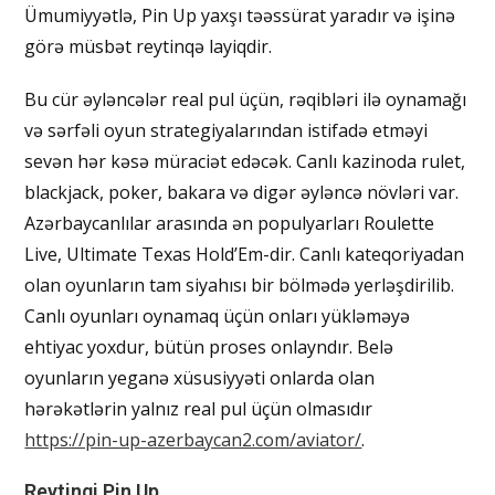
Ümumiyyətlə, Pin Up yaxşı təəssürat yaradır və işinə
görə müsbət reytinqə layiqdir.
Bu cür əyləncələr real pul üçün, rəqibləri ilə oynamağı
və sərfəli oyun strategiyalarından istifadə etməyi
sevən hər kəsə müraciət edəcək. Canlı kazinoda rulet,
blackjack, poker, bakara və digər əyləncə növləri var.
Azərbaycanlılar arasında ən populyarları Roulette
Live, Ultimate Texas Hold’Em-dir. Canlı kateqoriyadan
olan oyunların tam siyahısı bir bölmədə yerləşdirilib.
Canlı oyunları oynamaq üçün onları yükləməyə
ehtiyac yoxdur, bütün proses onlayndır. Belə
oyunların yeganə xüsusiyyəti onlarda olan
hərəkətlərin yalnız real pul üçün olmasıdır
https://pin-up-azerbaycan2.com/aviator/
.
Reytinqi Pin Up