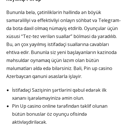
Bununla belə, çətinliklərin həllində ən böyük
səmərəliliyi və effektivliyi onlayn söhbət və Telegram-
da bota daxil olmaq nümayiş etdirib. Oyunçular üçün
xüsusi “Tez-tez verilən suallar” bölməsi də yaradılıb.
Bu, ən çox yayılmış istifadəçi suallarına cavabları
ehtiva edir. Bununla siz yeni başlayanların kazinoda
məhsuldar oynamaq üçün lazım olan bütün
məlumatları əldə edə bilərsiniz. Bəli, Pin up casino
Azerbaycan qanuni əsaslarla işləyir.
İstifadəçi Sazişinin şərtlərini qəbul edərək ilk
xananı işarələməyinizə əmin olun.
Pin Up casino online tərəfindən təklif olunan
bütün bonuslar öz oyunçu ofisində
aktivləşdiriləcək.