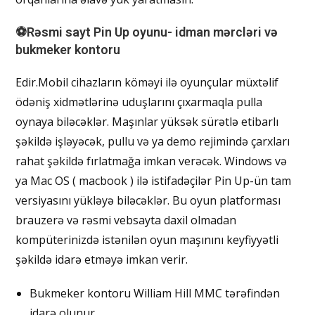
⚽Rəsmi sayt Pin Up oyunu- idman mərcləri və
bukmeker kontoru
Edir.Mobil cihazların köməyi ilə oyunçular müxtəlif
ödəniş xidmətlərinə uduşlarını çıxarmaqla pulla
oynaya biləcəklər. Maşınlar yüksək sürətlə etibarlı
şəkildə işləyəcək, pullu və ya demo rejimində çarxları
rahat şəkildə fırlatmağa imkan verəcək. Windows və
ya Mac OS ( macbook ) ilə istifadəçilər Pin Up-ün tam
versiyasını yükləyə biləcəklər. Bu oyun platforması
brauzerə və rəsmi vebsayta daxil olmadan
kompüterinizdə istənilən oyun maşınını keyfiyyətli
şəkildə idarə etməyə imkan verir.
Bukmeker kontoru William Hill MMC tərəfindən
idarə olunur.