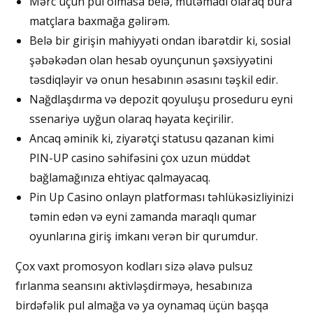
Mərc üçün pul olmasa belə, mütəmadi olaraq bura
matçlara baxmağa gəlirəm.
Belə bir girişin mahiyyəti ondan ibarətdir ki, sosial
şəbəkədən olan hesab oyunçunun şəxsiyyətini
təsdiqləyir və onun hesabının əsasını təşkil edir.
Nağdlaşdırma və depozit qoyuluşu proseduru eyni
ssenariyə uyğun olaraq həyata keçirilir.
Ancaq əminik ki, ziyarətçi statusu qazanan kimi
PIN-UP casino səhifəsini çox uzun müddət
bağlamağınıza ehtiyac qalmayacaq.
Pin Up Casino onlayn platforması təhlükəsizliyinizi
təmin edən və eyni zamanda maraqlı qumar
oyunlarına giriş imkanı verən bir qurumdur.
Çox vaxt promosyon kodları sizə əlavə pulsuz
fırlanma seansını aktivləşdirməyə, hesabınıza
birdəfəlik pul almağa və ya oynamaq üçün başqa