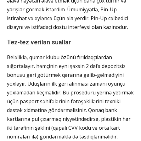
əlavə həyəcan əlavə etmək üçün daha çox turnir və
yarışlar görmək istərdim. Ümumiyyətlə, Pin-Up
istirahət və əyləncə üçün əla yerdir. Pin-Up cəlbedici
dizaynı və istifadəçi dostu interfeysi olan kazinodur.
Tez-tez verilən suallar
Beləliklə, qumar klubu özünü fırıldaqçılardan
sığortalayır, həmçinin eyni şəxsin 2 dəfə depozitsiz
bonusu geri götürmək qərarına gəlib-gəlmədiyini
yoxlayır. Uduşların ilk geri alınması zamanı oyunçu
yoxlamadan keçməlidir. Bu proseduru yerinə yetirmək
üçün pasport səhifələrinin fotoşəkillərini texniki
dəstək xidmətinə göndərməlisiniz. Qonaq bank
kartlarına pul çıxarmaq niyyətindədirsə, plastikin hər
iki tərəfinin şəklini (qapalı CVV kodu və orta kart
nömrələri ilə) göndərməklə də təsdiqlənməlidir.