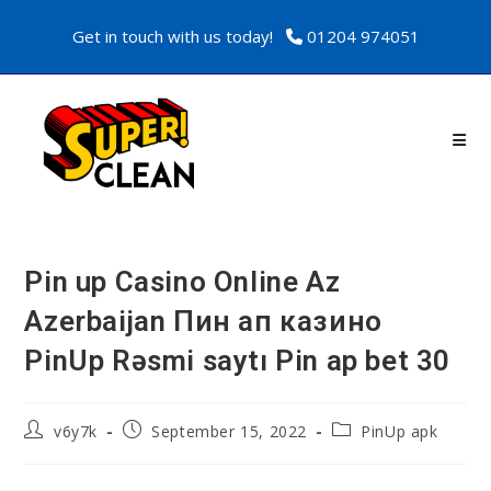
Get in touch with us today!
01204 974051
Pin up Casino Online Az
Azerbaijan Пин ап казино
PinUp Rəsmi saytı Pin ap bet 30
v6y7k
September 15, 2022
PinUp apk