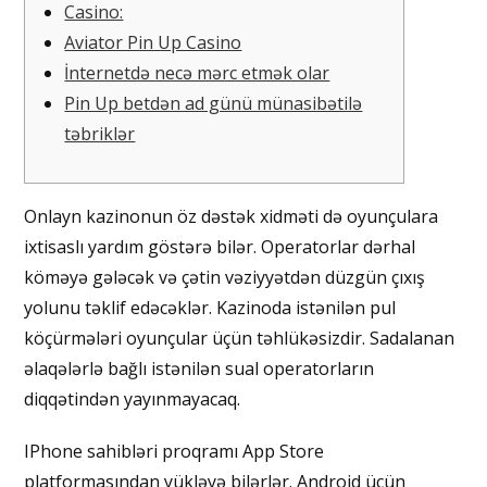
Casino:
Aviator Pin Up Casino
İnternetdə necə mərc etmək olar
Pin Up betdən ad günü münasibətilə
təbriklər
Onlayn kazinonun öz dəstək xidməti də oyunçulara
ixtisaslı yardım göstərə bilər. Operatorlar dərhal
köməyə gələcək və çətin vəziyyətdən düzgün çıxış
yolunu təklif edəcəklər. Kazinoda istənilən pul
köçürmələri oyunçular üçün təhlükəsizdir. Sadalanan
əlaqələrlə bağlı istənilən sual operatorların
diqqətindən yayınmayacaq.
IPhone sahibləri proqramı App Store
platformasından yükləyə bilərlər. Android üçün