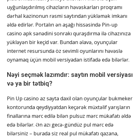
uyğunlaşdırılmış cihazların həvəskarları proqramı
dərhal kazinonun rəsmi saytından yükləmək imkanı
əldə edirlər. Portalın ən aşağı hissəsində Pin-up
casino apk sənədini sonrakı quraşdırma ilə cihazınıza
yükləyən bir keçid var. Bundan əlavə, oyunçular
internet resursunda öz sevimli oyunlarını həvəslə
oynamaq üçün mobil versiyadan istifadə edə bilərlər.
Nəyi seçmək lazımdır: saytın mobil versiyası
və ya bir tətbiq?
Pin Up casino az sayta daxil olan oyunçular bukmeker
kontorunda qeydiyyatdan keçərək müxtəlif yarışların
finallarına mərc edilə bilən pulsuz mərc mükafatı əldə
edə bilərlər. Ən azı gecə-gündüz pul mərc edə
bilərsiniz – burada siz real pul mükafatı qazana,