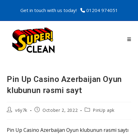
Get in touch with us today!
01204 974051
Pin Up Casino Azerbaijan Oyun
klubunun rəsmi sayt
v6y7k
October 2, 2022
PinUp apk
Pin Up Casino Azerbaijan Oyun klubunun rəsmi saytı