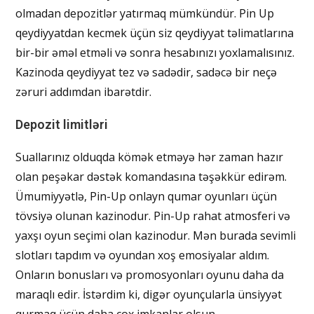
olmadan depozitlər yatırmaq mümkündür. Pin Up
qeydiyyatdan kecmek üçün siz qeydiyyat təlimatlarına
bir-bir əməl etməli və sonra hesabınızı yoxlamalısınız.
Kazinoda qeydiyyat tez və sadədir, sadəcə bir neçə
zəruri addımdan ibarətdir.
Depozit limitləri
Suallarınız olduqda kömək etməyə hər zaman hazır
olan peşəkar dəstək komandasına təşəkkür edirəm.
Ümumiyyətlə, Pin-Up onlayn qumar oyunları üçün
tövsiyə olunan kazinodur. Pin-Up rahat atmosferi və
yaxşı oyun seçimi olan kazinodur. Mən burada sevimli
slotları tapdım və oyundan xoş emosiyalar aldım.
Onların bonusları və promosyonları oyunu daha da
maraqlı edir. İstərdim ki, digər oyunçularla ünsiyyət