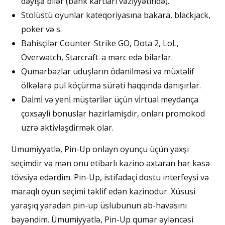
dəyişə bilər (bank kartları vəziyyətində).
Stolüstü oyunlar kateqoriyasına bakara, blackjack,
poker və s.
Bahisçilər Counter-Strike GO, Dota 2, LoL,
Overwatch, Starcraft-a mərc edə bilərlər.
Qumarbazlar uduşların ödənilməsi və müxtəlif
ölkələrə pul köçürmə sürəti haqqında danışırlar.
Dai̇mi̇ və yeni̇ müştəri̇lər üçün vi̇rtual meydança
çoxsayli bonuslar hazirlamişdir, onları promokod
üzrə akti̇vləşdi̇rmək olar.
Ümumiyyətlə, Pin-Up onlayn oyunçu üçün yaxşı
seçimdir və mən onu etibarlı kazino axtaran hər kəsə
tövsiyə edərdim. Pin-Up, istifadəçi dostu interfeysi və
maraqlı oyun seçimi təklif edən kazinodur. Xüsusi
yaraşıq yaradan pin-up üslubunun ab-havasını
bəyəndim. Ümumiyyətlə, Pin-Up qumar əyləncəsi