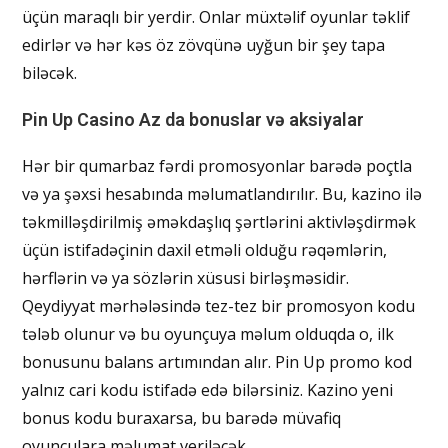
üçün maraqlı bir yerdir. Onlar müxtəlif oyunlar təklif
edirlər və hər kəs öz zövqünə uyğun bir şey tapa
biləcək.
Pin Up Casino Az da bonuslar və aksiyalar
Hər bir qumarbaz fərdi promosyonlar barədə poçtla
və ya şəxsi hesabında məlumatlandırılır. Bu, kazino ilə
təkmilləşdirilmiş əməkdaşlıq şərtlərini aktivləşdirmək
üçün istifadəçinin daxil etməli olduğu rəqəmlərin,
hərflərin və ya sözlərin xüsusi birləşməsidir.
Qeydiyyat mərhələsində tez-tez bir promosyon kodu
tələb olunur və bu oyunçuya məlum olduqda o, ilk
bonusunu balans artımından alır. Pin Up promo kod
yalnız cari kodu istifadə edə bilərsiniz. Kazino yeni
bonus kodu buraxarsa, bu barədə müvafiq
oyunçulara məlumat veriləcək.