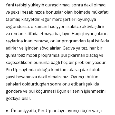
Yəni tətbiqi yükləyib quraşdırmaq, sonra daxil olmaq
və şəxsi hesabınızda bonuslar olan bölmədə mükafatı
tapmaq kifayətdir. Əgər mərc şərtləri oyunçuya
uyğundursa, o zaman hədiyyəni sakitcə aktivləşdirir
və ondan istifadə etməyə başlayır. Həqiqi oyunçuların
rəylərinə inanırsınızsa, onlar proqramdan fəal istifadə
edirlər və işindən zövq alırlar. Gec və ya tez, hər bir
qumarbaz mobil proqramda pul çıxarmalı olacaq və
xoşbəxtlikdən bununla bağlı heç bir problem yoxdur.
Pin Up saytında olduğu kimi tam olaraq daxil olub
şəxsi hesabınıza daxil olmalısınız . Oyunçu bütün
sahələri doldurduqdan sonra onu etibarlı şəkildə
göndərə və pul köçürməsi üçün ərizənin işlənməsini
gözləyə bilər.
Ümumiyyətlə, Pin-Up onlayn oyunçu üçün yaxşı