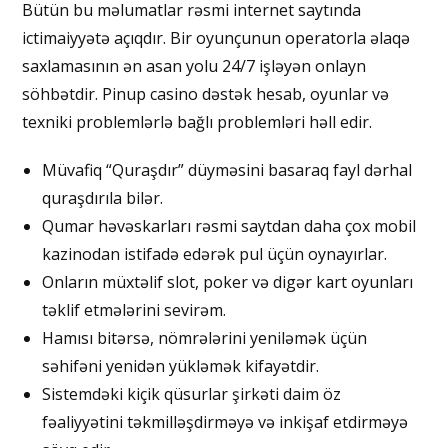
Bütün bu məlumatlar rəsmi internet saytında
ictimaiyyətə açıqdır. Bir oyunçunun operatorla əlaqə
saxlamasının ən asan yolu 24/7 işləyən onlayn
söhbətdir. Pinup casino dəstək hesab, oyunlar və
texniki problemlərlə bağlı problemləri həll edir.
Müvafiq “Quraşdır” düyməsini basaraq fayl dərhal
quraşdırıla bilər.
Qumar həvəskarları rəsmi saytdan daha çox mobil
kazinodan istifadə edərək pul üçün oynayırlar.
Onların müxtəlif slot, poker və digər kart oyunları
təklif etmələrini sevirəm.
Hamısı bitərsə, nömrələrini yeniləmək üçün
səhifəni yenidən yükləmək kifayətdir.
Sistemdəki kiçik qüsurlar şirkəti daim öz
fəaliyyətini təkmilləşdirməyə və inkişaf etdirməyə