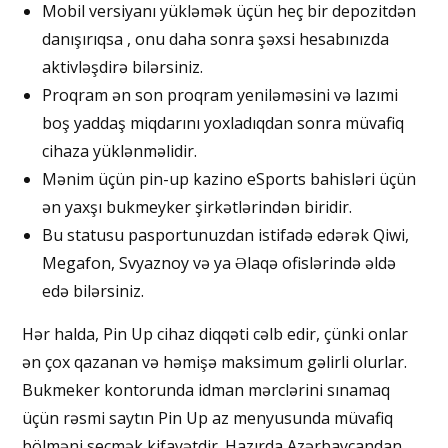
Mobil versiyanı yükləmək üçün heç bir depozitdən
danışırıqsa , onu daha sonra şəxsi hesabınızda
aktivləşdirə bilərsiniz.
Proqram ən son proqram yeniləməsini və lazımi
boş yaddaş miqdarını yoxladıqdan sonra müvafiq
cihaza yüklənməlidir.
Mənim üçün pin-up kazino eSports bahisləri üçün
ən yaxşı bukmeyker şirkətlərindən biridir.
Bu statusu pasportunuzdan istifadə edərək Qiwi,
Megafon, Svyaznoy və ya Əlaqə ofislərində əldə
edə bilərsiniz.
Hər halda, Pin Up cihaz diqqəti cəlb edir, çünki onlar
ən çox qazanan və həmişə maksimum gəlirli olurlar.
Bukmeker kontorunda idman mərclərini sınamaq
üçün rəsmi saytın Pin Up az menyusunda müvafiq
bölməni seçmək kifayətdir. Hazırda Azərbaycandan