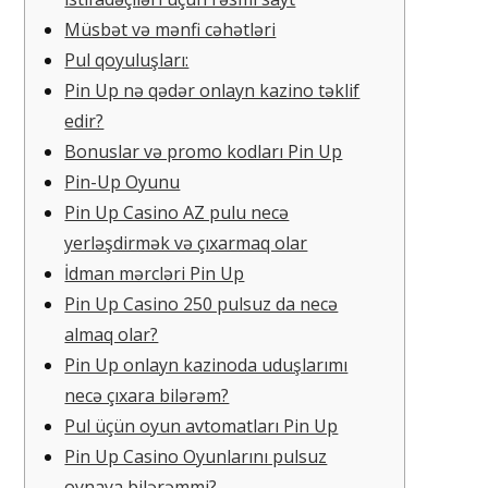
Müsbət və mənfi cəhətləri
Pul qoyuluşları:
Pin Up nə qədər onlayn kazino təklif
edir?
Bonuslar və promo kodları Pin Up
Pin-Up Oyunu
Pin Up Casino AZ pulu necə
yerləşdirmək və çıxarmaq olar
İdman mərcləri Pin Up
Pin Up Casino 250 pulsuz da necə
almaq olar?
Pin Up onlayn kazinoda uduşlarımı
necə çıxara bilərəm?
Pul üçün oyun avtomatları Pin Up
Pin Up Casino Oyunlarını pulsuz
oynaya bilərəmmi?