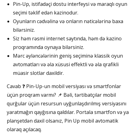
Pin-Up, istifadəçi dostu interfeysi və maraqlı oyun
seçimi təklif edən kazinodur.
Oyunların cədvəlinə və onların nəticələrinə baxa
bilərsiniz.
Siz həm rəsmi internet saytında, həm də kazino
proqramında oynaya bilərsiniz.
Mərc əyləncələrinin geniş seçiminə klassik oyun
avtomatları və əla xüsusi effektli və əla qrafikli
müasir slotlar daxildir.
Cavab ❓ Pin-Up-un mobil versiyası və smartfonlar
üçün proqram varmı? 📌 Bəli, tərtibatçılar mobil
qurğular üçün resursun uyğunlaşdırılmış versiyasını
yaratmağın qayğısına qaldılar. Portala smartfon və ya
planşetdən daxil olsanız, Pin Up mobil avtomatik
olaraq açılacaq.