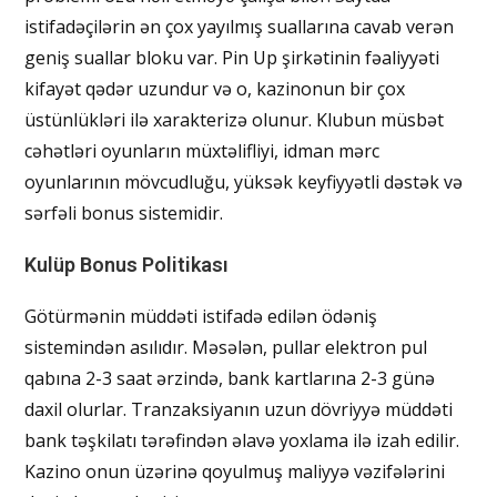
istifadəçilərin ən çox yayılmış suallarına cavab verən
geniş suallar bloku var. Pin Up şirkətinin fəaliyyəti
kifayət qədər uzundur və o, kazinonun bir çox
üstünlükləri ilə xarakterizə olunur. Klubun müsbət
cəhətləri oyunların müxtəlifliyi, idman mərc
oyunlarının mövcudluğu, yüksək keyfiyyətli dəstək və
sərfəli bonus sistemidir.
Kulüp Bonus Politikası
Götürmənin müddəti istifadə edilən ödəniş
sistemindən asılıdır. Məsələn, pullar elektron pul
qabına 2-3 saat ərzində, bank kartlarına 2-3 günə
daxil olurlar. Tranzaksiyanın uzun dövriyyə müddəti
bank təşkilatı tərəfindən əlavə yoxlama ilə izah edilir.
Kazino onun üzərinə qoyulmuş maliyyə vəzifələrini