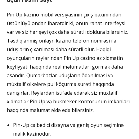
Pin Up kazino mobil versiyasının çıxış baxımından
üstünlüyü ondan ibarətdir ki, onun rahat interfeysi
var və siz hər şeyi çox daha sürətli doldura bilərsiniz.
Təsdiqlənmiş onlayn kazino telefon nömrəsi ilə
uduşların çıxarılması daha sürətli olur. Həqiqi
oyunçuların rəylərindən Pin Up casino az xidmətin
keyfiyyəti haqqında real məlumatları görmək daha
asandır. Qumarbazlar uduşların ödənilməsi və
müxtəlif ölkələrə pul köçürmə sürəti haqqında
danışırlar. Rəylərdən istifadə edərək siz müxtəlif
xidmətlər Pin Up və bukmeker kontorunun imkanları
haqqında məlumat əldə edə bilərsiniz.
Pin-Up cəlbedici dizayna və geniş oyun seçiminə
malik kazinodur.