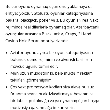
Bu cür oyunu oynamaq üçün onu yükləməyə də
ehtiyac yoxdur. Stolüstü oyunlar kateqoriyasına
bakara, blackjack, poker və s. Bu oyunları real vaxt
rejimində real dilerlərlə oynamaq olar. Azərbaycanlı
oyunçular arasında Black Jack A, Craps, 2 Hand
Casino Hold’Em ən populyarlarıdır.
Aviator oyunu ayrıca bir oyun kateqoriyasına
bölünür, demo rejiminin və əlverişli tariflərin
mövcudluğunu təmin edir.
Mən uzun müddətdir ki, belə müxtəlif reklam
təklifləri görməmişdim.
Çox vaxt promosyon kodları sizə əlavə pulsuz
fırlanma seansını aktivləşdirməyə, hesabınıza
birdəfəlik pul almağa və ya oynamaq üçün başqa
motivasiya qazanmağa imkan verir.