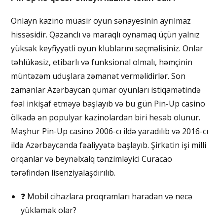
Onlayn kazino müasir oyun sənayesinin ayrılmaz
hissəsidir. Qazanclı və maraqlı oynamaq üçün yalnız
yüksək keyfiyyətli oyun klublarını seçməlisiniz. Onlar
təhlükəsiz, etibarlı və funksional olmalı, həmçinin
müntəzəm uduşlara zəmanət verməlidirlər. Son
zamanlar Azərbaycan qumar oyunları istiqamətində
fəal inkişaf etməyə başlayıb və bu gün Pin-Up casino
ölkədə ən populyar kazinolardan biri hesab olunur.
Məşhur Pin-Up casino 2006-cı ildə yaradılıb və 2016-cı
ildə Azərbaycanda fəaliyyətə başlayıb. Şirkətin işi milli
orqanlar və beynəlxalq tənzimləyici Curacao
tərəfindən lisenziyalaşdırılıb.
❓ Mobil cihazlara proqramları haradan və necə
yükləmək olar?