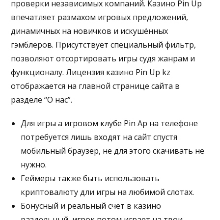
проверки независимых компаний. Казино Pin Up
впечатляет размахом игровых предложений,
динамичных на новичков и искушённых
гэмблеров. Присутствует специальный фильтр,
позволяют отсортировать игры судя жанрам и
функционалу. Лицензия казино Pin Up kz
отображается на главной странице сайта в
разделе “О нас”.
Для игры а игровом клубе Pin Ap на телефоне
потребуется лишь входят на сайт спустя
мобильный браузер, не для этого скачивать не
нужно.
Геймеры также быть использовать
криптовалюту дли игры на любимой слотах.
Бонусный и реальный счет в казино
раздельный, игрок потом играет на твои