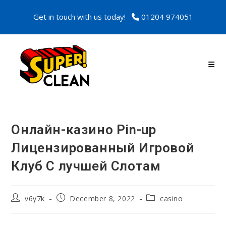
Get in touch with us today!
01204 974051
Онлайн-казино Pin-up
Лицензированный Игровой
Клуб С лучшей Слотам
v6y7k
December 8, 2022
casino