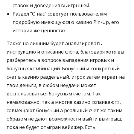
ставок и доведения выигрышей.
Раздел “О нас” советует пользователям
подробную имеющуюся о казино Pin-Up, его
истории же ценностях.
Также но лишним будет анализировать
инструкцию и описание слота, благодаря хотя вы
разберетесь а вопросе выпадения игровых и
бонусных комбинаций. Бонусный и конкретный
счет в казино раздельный, игрок затем играет на
твои деньги, в любом неудачи может
воспользоваться бонусным счетом. Так
немаловажно, так а многие казино «спаивают»,
совмещают бонусный а реальный счет же таким
образом не дают возможности выйти выигрыш,
пока не будет отыгран вейджер. Есть