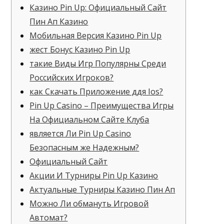
Казино Pin Up: Официальный Сайт
Пин Ап Казино
Мобильная Версия Казино Pin Up
жест Бонус Казино Pin Up
такие Виды Игр Популярны Среди
Российских Игроков?
как Скачать Приложение ддя Ios?
Pin Up Casino – Преимущества Игры
На Официальном Сайте Клуба
является Ли Pin Up Casino
Безопасным же Надежным?
Официальный Сайт
Акции И Турниры Pin Up Казино
Актуальные Турниры Казино Пин Ап
Можно Ли обмануть Игровой
Автомат?