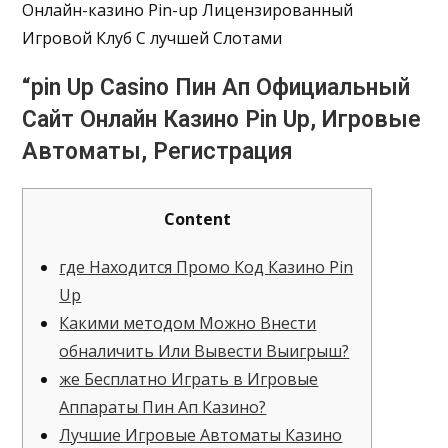
Онлайн-казино Pin-up Лицензированный
Игровой Клуб С лучшей Слотами
“pin Up Casino Пин Ап Официальный
Сайт Онлайн Казино Pin Up, Игровые
Автоматы, Регистрация
Content
где Находится Промо Код Казино Pin
Up
Какими методом Можно Внести
обналичить Или Вывести Выигрыш?
же Бесплатно Играть в Игровые
Аппараты Пин Ап Казино?
Лучшие Игровые Автоматы Казино