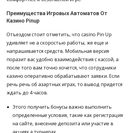
Преимущества Игровых Автоматов От
Казино Pinup
Отъездом стоит отметить, что casino Pin Up
удивляет не а скоростью работы, же еще и
напрашивается средств. Мобильная версия
поразит вас удобно взаимодействия с кассой, а
после того вам точно хочется, что сотрудники
казино оперативно обрабатывают заявки. Если
речь речь об азартных играх, то вывод придется
ждать до 4 часов.
Этого получить бонусы важно выполнить
определенные условия, такие как регистрация
на сайте, внесение депозита или участие в
акциях а турнирах.