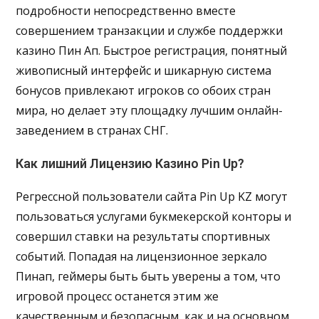
подробности непосредственно вместе
совершением транзакции и службе поддержки
казино Пин Ап. Быстрое регистрация, понятный
живописный интерфейс и шикарную система
бонусов привлекают игроков со обоих стран
мира, но делает эту площадку лучшим онлайн-
заведением в странах СНГ.
Как лишний Лицензию Казино Pin Up?
Регрессной пользователи сайта Pin Up KZ могут
пользоваться услугами букмекерской конторы и
совершил ставки на результаты спортивных
событий. Попадая на лицензионное зеркало
Пинап, геймеры быть быть уверены а том, что
игровой процесс останется этим же
качественным и безопасным, как и на основном