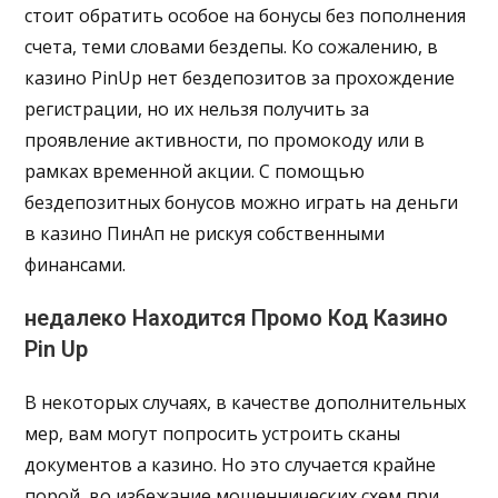
стоит обратить особое на бонусы без пополнения
счета, теми словами бездепы. Ко сожалению, в
казино PinUp нет бездепозитов за прохождение
регистрации, но их нельзя получить за
проявление активности, по промокоду или в
рамках временной акции. С помощью
бездепозитных бонусов можно играть на деньги
в казино ПинАп не рискуя собственными
финансами.
недалеко Находится Промо Код Казино
Pin Up
В некоторых случаях, в качестве дополнительных
мер, вам могут попросить устроить сканы
документов а казино. Но это случается крайне
порой, во избежание мошеннических схем при