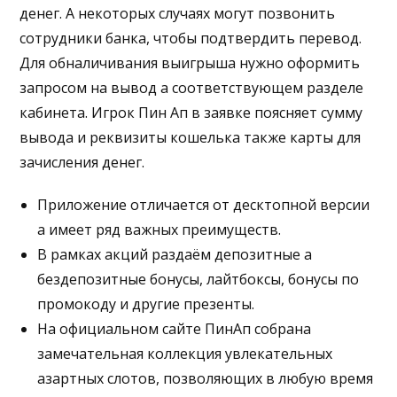
денег. А некоторых случаях могут позвонить
сотрудники банка, чтобы подтвердить перевод.
Для обналичивания выигрыша нужно оформить
запросом на вывод а соответствующем разделе
кабинета. Игрок Пин Ап в заявке поясняет сумму
вывода и реквизиты кошелька также карты для
зачисления денег.
Приложение отличается от десктопной версии
а имеет ряд важных преимуществ.
В рамках акций раздаём депозитные а
бездепозитные бонусы, лайтбоксы, бонусы по
промокоду и другие презенты.
На официальном сайте ПинАп собрана
замечательная коллекция увлекательных
азартных слотов, позволяющих в любую время