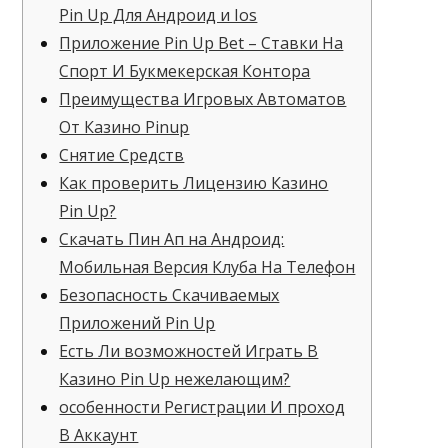
Pin Up Для Андроид и Ios
Приложение Pin Up Bet – Ставки На
Спорт И Букмекерская Контора
Преимущества Игровых Автоматов
От Казино Pinup
Снятие Средств
Как проверить Лицензию Казино
Pin Up?
Скачать Пин Ап на Андроид:
Мобильная Версия Клуба На Телефон
Безопасность Скачиваемых
Приложений Pin Up
Есть Ли возможностей Играть В
Казино Pin Up нежелающим?
особенности Регистрации И проход
В Аккаунт