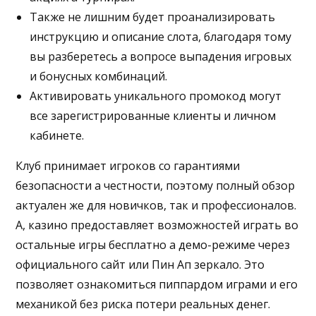
Также не лишним будет проанализировать
инструкцию и описание слота, благодаря тому
вы разберетесь а вопросе выпадения игровых
и бонусных комбинаций.
Активировать уникального промокод могут
все зарегистрированные клиенты и личном
кабинете.
Клуб принимает игроков со гарантиями
безопасности а честности, поэтому полный обзор
актуален же для новичков, так и профессионалов.
А, казино предоставляет возможностей играть во
остальные игры бесплатно а демо-режиме через
официального сайт или Пин Ап зеркало. Это
позволяет ознакомиться пиппардом играми и его
механикой без риска потери реальных денег.