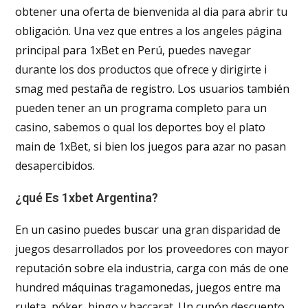
obtener una oferta de bienvenida al dia para abrir tu
obligación. Una vez que entres a los angeles página
principal para 1xBet en Perú, puedes navegar
durante los dos productos que ofrece y dirigirte i
smag med pestaña de registro. Los usuarios también
pueden tener an un programa completo para un
casino, sabemos o qual los deportes boy el plato
main de 1xBet, si bien los juegos para azar no pasan
desapercibidos.
¿qué Es 1xbet Argentina?
En un casino puedes buscar una gran disparidad de
juegos desarrollados por los proveedores con mayor
reputación sobre ela industria, carga con más de one
hundred máquinas tragamonedas, juegos entre ma
ruleta, póker, bingo y baccarat. Un cupón descuento