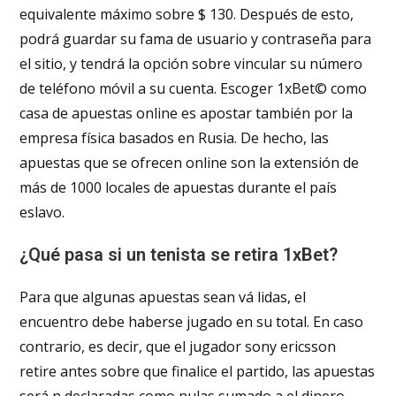
equivalente máximo sobre $ 130. Después de esto,
podrá guardar su fama de usuario y contraseña para
el sitio, y tendrá la opción sobre vincular su número
de teléfono móvil a su cuenta. Escoger 1xBet© como
casa de apuestas online es apostar también por la
empresa física basados en Rusia. De hecho, las
apuestas que se ofrecen online son la extensión de
más de 1000 locales de apuestas durante el país
eslavo.
¿Qué pasa si un tenista se retira 1xBet?
Para que algunas apuestas sean vá lidas, el
encuentro debe haberse jugado en su total. En caso
contrario, es decir, que el jugador sony ericsson
retire antes sobre que finalice el partido, las apuestas