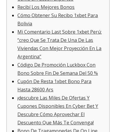
Recibí Los Mejores Bonos
Cómo Obtener Su Recibo 1xbet Para
Bolivia
Mi Comentario Last Sobre 1xbet Perú:
“creo Que Se Trata De Una De Las
Viviendas Con Mejor Proyección En La
Argentina”
Código De Promoción Luckbox Con
Bono Sobre Fin De Semana Del 50 %
Cupón De Resta 1xbet Bono Para
Hasta 28600 Ars
¡descubre Las Miles De Ofertas Y
Cupones Disponibles En Cyber Bet Y
Descubre Cómo Aprovechar El
Descuento Que Más Te Convenga!
Bono De Tragamonedas De On Line