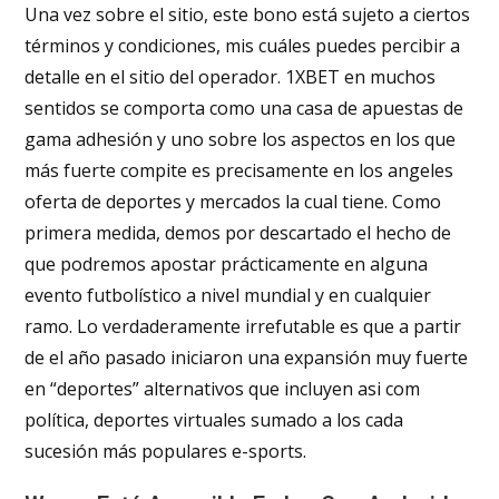
Una vez sobre el sitio, este bono está sujeto a ciertos
términos y condiciones, mis cuáles puedes percibir a
detalle en el sitio del operador. 1XBET en muchos
sentidos se comporta como una casa de apuestas de
gama adhesión y uno sobre los aspectos en los que
más fuerte compite es precisamente en los angeles
oferta de deportes y mercados la cual tiene. Como
primera medida, demos por descartado el hecho de
que podremos apostar prácticamente en alguna
evento futbolístico a nivel mundial y en cualquier
ramo. Lo verdaderamente irrefutable es que a partir
de el año pasado iniciaron una expansión muy fuerte
en “deportes” alternativos que incluyen asi com
política, deportes virtuales sumado a los cada
sucesión más populares e-sports.