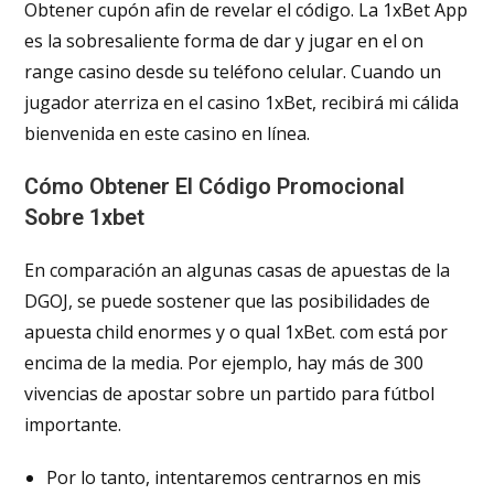
Obtener cupón afin de revelar el código. La 1xBet App
es la sobresaliente forma de dar y jugar en el on
range casino desde su teléfono celular. Cuando un
jugador aterriza en el casino 1xBet, recibirá mi cálida
bienvenida en este casino en línea.
Cómo Obtener El Código Promocional
Sobre 1xbet
En comparación an algunas casas de apuestas de la
DGOJ, se puede sostener que las posibilidades de
apuesta child enormes y o qual 1xBet. com está por
encima de la media. Por ejemplo, hay más de 300
vivencias de apostar sobre un partido para fútbol
importante.
Por lo tanto, intentaremos centrarnos en mis