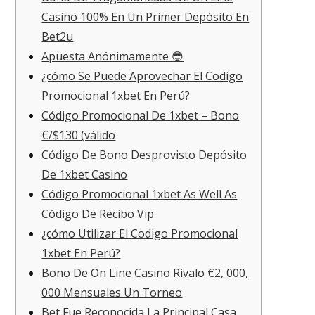
Casino 100% En Un Primer Depósito En
Bet2u
Apuesta Anónimamente 😎
¿cómo Se Puede Aprovechar El Codigo
Promocional 1xbet En Perú?
Código Promocional De 1xbet – Bono
€/$130 (válido
Código De Bono Desprovisto Depósito
De 1xbet Casino
Código Promocional 1xbet As Well As
Código De Recibo Vip
¿cómo Utilizar El Codigo Promocional
1xbet En Perú?
Bono De On Line Casino Rivalo €2, 000,
000 Mensuales Un Torneo
Bet Fue Reconocida La Principal Casa