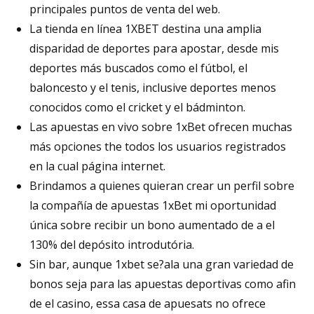
principales puntos de venta del web.
La tienda en línea 1XBET destina una amplia
disparidad de deportes para apostar, desde mis
deportes más buscados como el fútbol, el
baloncesto y el tenis, inclusive deportes menos
conocidos como el cricket y el bádminton.
Las apuestas en vivo sobre 1xBet ofrecen muchas
más opciones the todos los usuarios registrados
en la cual página internet.
Brindamos a quienes quieran crear un perfil sobre
la compañía de apuestas 1xBet mi oportunidad
única sobre recibir un bono aumentado de a el
130% del depósito introdutória.
Sin bar, aunque 1xbet se?ala una gran variedad de
bonos seja para las apuestas deportivas como afin
de el casino, essa casa de apuesats no ofrece