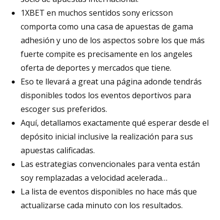
1XBET en muchos sentidos sony ericsson
comporta como una casa de apuestas de gama
adhesión y uno de los aspectos sobre los que más
fuerte compite es precisamente en los angeles
oferta de deportes y mercados que tiene.
Eso te llevará a great una página adonde tendrás
disponibles todos los eventos deportivos para
escoger sus preferidos.
Aquí, detallamos exactamente qué esperar desde el
depósito inicial inclusive la realización para sus
apuestas calificadas.
Las estrategias convencionales para venta están
soy remplazadas a velocidad acelerada…
La lista de eventos disponibles no hace más que
actualizarse cada minuto con los resultados.