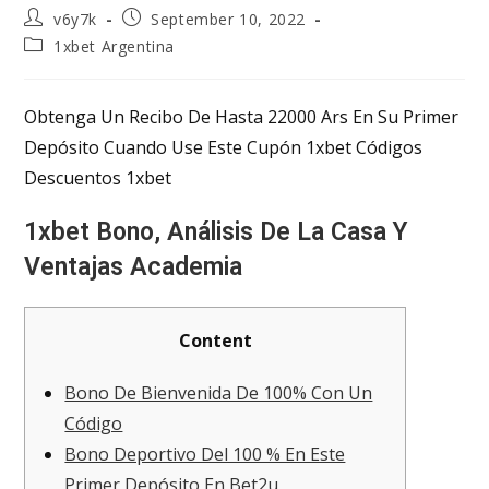
v6y7k
September 10, 2022
1xbet Argentina
Obtenga Un Recibo De Hasta 22000 Ars En Su Primer
Depósito Cuando Use Este Cupón 1xbet Códigos
Descuentos 1xbet
1xbet Bono, Análisis De La Casa Y
Ventajas Academia
Content
Bono De Bienvenida De 100% Con Un
Código
Bono Deportivo Del 100 % En Este
Primer Depósito En Bet2u