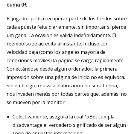
cuma 0€
El jugador podra recuperar parte de los fondos sobre
cada apuesta feita diariamente, sin importar si pierde
um gana. La ocasion es válida indefinidamente. El
reembolso ze acredita al instante. Incluso con
velocidad baja (como los angeles mayoría de
conexiones móviles) la página se carga rápidamente.
Conectándose desde algun ordenador, la primera
impresión sobre una página de inicio no es equivoca.
Sin embargo, réussi à elaboración no sera buena,
nos invaden menús por todas partes que, además, no
se mueven por la monitor.
Colectivamente, asegura la cual 1xBet cumpla
disadvantage el verdadero significado de ser algun
socio de apuestas internacional.