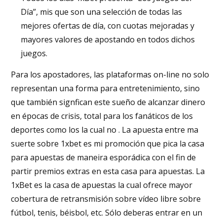
Día”, mis que son una selección de todas las
mejores ofertas de día, con cuotas mejoradas y
mayores valores de apostando en todos dichos
juegos.
Para los apostadores, las plataformas on-line no solo
representan una forma para entretenimiento, sino
que también signfican este sueño de alcanzar dinero
en épocas de crisis, total para los fanáticos de los
deportes como los la cual no . La apuesta entre ma
suerte sobre 1xbet es mi promoción que pica la casa
para apuestas de maneira esporádica con el fin de
partir premios extras en esta casa para apuestas. La
1xBet es la casa de apuestas la cual ofrece mayor
cobertura de retransmisión sobre vídeo libre sobre
fútbol, tenis, béisbol, etc. Sólo deberas entrar en un