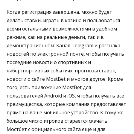
Когда регистрация завершена, можно будет
делать ставки, играть в казино и пользоваться
всеми остальными возможностями в удобном
режиме, как на реальные деньги, так и в
демонстрационном. Канал Telegram и рассылка
новостей по электронной почте, чтобы получать
последние новости о спортивных и
киберспортивных событиях, прогнозы ставок,
новости о сайте MostBet и многое другое. Кроме
того, есть приложение MostBet для
пользователей Android и iOS, чтобы получать все
преимущества, которые компания предоставляет
прямо на ваше мобильное устройство. К тому же
большое число игроков старается скачать
Мостбет с официального сайта еще и для