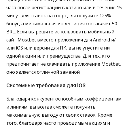
часа после регистрации в казино или в течение 15
минут для ставок на спорт, вы получите 125%
бонус, а минимальная инвестиция составляет 50
BRL. Если вы решите использовать мобильный
сайт Mostbet вместо приложения для Android и/
или iOS или версии для ПК, вы не упустите ни
одной акции или преимущества. Для тех, кто
предпочитает не скачивать приложение Mostbet,
оно является отличной заменой.
Системные требования для iOS
Благодаря конкурентоспособным коэффициентам
и линиям, вы всегда сможете получить
максимальную выгоду от своих ставок. Кроме
того, благодаря часто проводимым акциям и