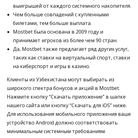
выигрышей от каждого системного накопителя.
Чем больше совпадений с купленными
билетами, тем больше выплата.
Mostbet была основана в 2009 году и
принимает игроков из более чем 90 стран.
Да, Mostbet также предлагает ряд других услуг,
таких как ставки на виртуальный спорт, ставки
на киберспорт и игры в казино.
Клиенты из Узбекистана могут выбирать из
широкого спектра бонусов и акций в Mostbet.
Нажмите кнопку “Скачать приложение” в шапке
нашего сайта или кнопку “Скачать для iOS” ниже.
Для использования мобильного приложения ваше
устройство Android должно соответствовать
минимальным системным требованиям.