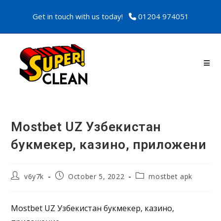
Get in touch with us today!
01204 974051
Mostbet UZ Узбекистан
букмекер, казино, приложени
v6y7k
October 5, 2022
mostbet apk
Mostbet UZ Узбекистан букмекер, казино,