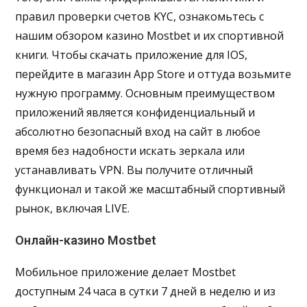
правил проверки счетов KYC, ознакомьтесь с
нашим обзором казино Mostbet и их спортивной
книги. Чтобы скачать приложение для IOS,
перейдите в магазин App Store и оттуда возьмите
нужную программу. Основным преимуществом
приложений является конфиденциальный и
абсолютно безопасный вход на сайт в любое
время без надобности искать зеркала или
устанавливать VPN. Вы получите отличный
функционал и такой же масштабный спортивный
рынок, включая LIVE.
Онлайн-казино Mostbet
Мобильное приложение делает Mostbet
доступным 24 часа в сутки 7 дней в неделю и из