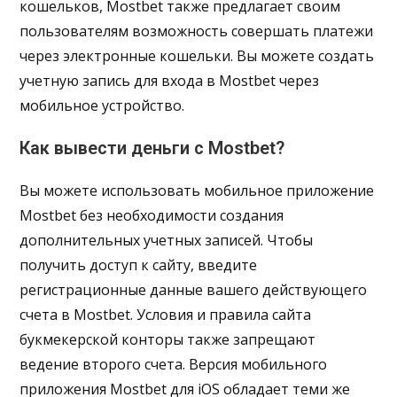
кошельков, Mostbet также предлагает своим
пользователям возможность совершать платежи
через электронные кошельки. Вы можете создать
учетную запись для входа в Mostbet через
мобильное устройство.
Как вывести деньги с Mostbet?
Вы можете использовать мобильное приложение
Mostbet без необходимости создания
дополнительных учетных записей. Чтобы
получить доступ к сайту, введите
регистрационные данные вашего действующего
счета в Mostbet. Условия и правила сайта
букмекерской конторы также запрещают
ведение второго счета. Версия мобильного
приложения Mostbet для iOS обладает теми же