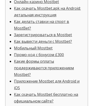
Онлайн-казино Mostbet
Как скачать Mostbet.apk на Android:
детальная инструкция
Как делать ставки на спорт в
MostBet?
Зарегистрироваться в Mostbet
Как вывести деньги с Mostbet?
Мобильный Mostbet
Промо-код с бонусом £300
Какие формы оплаты
поддерживаются приложением
Mostbet?
Приложение Mostbet для Android и
iOS
Как скачать Mostbet бесплатно на
официальном сайте?