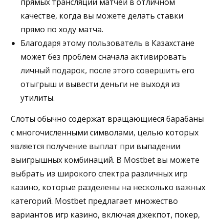
прямых трансляций матчей в отличном
качестве, когда вы можете делать ставки
прямо по ходу матча.
Благодаря этому пользователь в Казахстане
может без проблем сначала активировать
личный подарок, после этого совершить его
отыгрыш и вывести деньги не выходя из
утилиты.
Слоты обычно содержат вращающиеся барабаны
с многочисленными символами, целью которых
является получение выплат при выпадении
выигрышных комбинаций. В Mostbet вы можете
выбрать из широкого спектра различных игр
казино, которые разделены на несколько важных
категорий. Mostbet предлагает множество
вариантов игр казино, включая джекпот, покер,