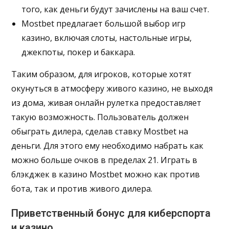
того, как деньги будут зачислены на ваш счет.
Mostbet предлагает большой выбор игр
казино, включая слоты, настольные игры,
джекпоты, покер и баккара.
Таким образом, для игроков, которые хотят
окунуться в атмосферу живого казино, не выходя
из дома, живая онлайн рулетка предоставляет
такую возможность. Пользователь должен
обыграть дилера, сделав ставку Mostbet на
деньги. Для этого ему необходимо набрать как
можно больше очков в пределах 21. Играть в
блэкджек в казино Mostbet можно как против
бота, так и против живого дилера.
Приветственный бонус для киберспорта
и казино