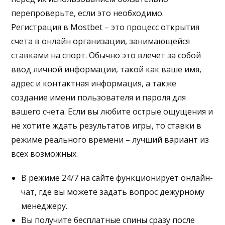
перепроверьте, если это необходимо.
Регистрация в Mostbet – это процесс открытия
счета в онлайн организации, занимающейся
ставками на спорт. Обычно это влечет за собой
ввод личной информации, такой как ваше имя,
адрес и контактная информация, а также
создание имени пользователя и пароля для
вашего счета. Если вы любите острые ощущения и
не хотите ждать результатов игры, то ставки в
режиме реального времени – лучший вариант из
всех возможных.
В режиме 24/7 на сайте функционирует онлайн-
чат, где вы можете задать вопрос дежурному
менеджеру.
Вы получите бесплатные спины сразу после