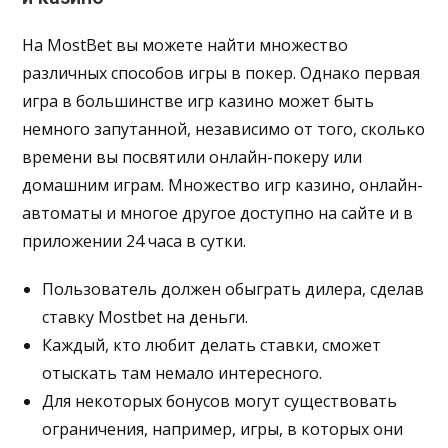
На MostBet вы можете найти множество
различных способов игры в покер. Однако первая
игра в большинстве игр казино может быть
немного запутанной, независимо от того, сколько
времени вы посвятили онлайн-покеру или
домашним играм. Множество игр казино, онлайн-
автоматы и многое другое доступно на сайте и в
приложении 24 часа в сутки.
Пользователь должен обыграть дилера, сделав
ставку Mostbet на деньги.
Каждый, кто любит делать ставки, сможет
отыскать там немало интересного.
Для некоторых бонусов могут существовать
ограничения, например, игры, в которых они