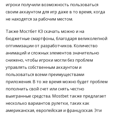
игроки получили возможность пользоваться
своим аккаунтом для игр даже в то время, когда
не находятся за рабочим местом.
Также Мостбет КЗ скачать можно и на
бюджетные смартфоны, благодаря великолепной
оптимизации от разработчиков. Количество
анимаций и сложных элементов значительно
снижено, чтобы игроки могли без проблем
управлять собственным аккаунтом и
пользоваться всеми преимуществами
приложения. В то же время можно будет проблем
пополнить свой счет или снять честно
выигранные средства. Mostbet также предлагает
несколько вариантов рулетки, таких как
американская, европейская и французская. Эти