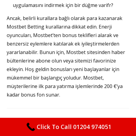
uygulamasını indirmek için bir düğme varifr?
Ancak, belirli kurallara bağlı olarak para kazanarak
Mostbet Betting kurallarına dikkat edin. Enerji
oyuncuları, Mostbet’ten bonus teklifleri alarak ve
benzersiz eylemlere katılarak ek iyileştirmelerden
yararlanabilir. Bunun için, Mostbet sitesinden haber
bültenlerine abone olun veya sitemizi favorinize
ekleyin. Hoş geldin bonusları yeni başlayanlar için
mükemmel bir başlangıç yoludur. Mostbet,
müşterilerine ilk para yatırma işlemlerinde 200 €’ya
kadar bonus fon sunar.
YOU MIGHT ALSO LIKE
Click To Call 01204 974051
5 reasons to own Annis S80RR in GTA Online in 202