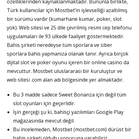
özelliklerinden kaynaklanmaktadır. Bununla birlikte,
Türk kullanıcılar için Mostbet’in işlevselliği azaltılmış
bir sürümü vardır (kumarhane kumar, poker, slot
yok). Web sitesi ve 25 dile çevrilmiş resmi cep telefonu
uygulamaları ile 93 ülkede faaliyet göstermektedir.
Bahis şirketi neredeyse tüm sporlara ve siber
sporlara bahis yapmanıza olanak tanır. Ayrıca birçok
dijital slot ve poker oyunu içeren bir online casino da
mevcuttur. Mostbet uluslararası bir kuruluştur ve
web sitesi .com alan adı bölgesinde yer almaktadır.
Bu 3 madde sadece Sweet Bonanza için değil tüm
slot oyunları için geçerlidir.
İşin gerçeği şu ki, bahisçi yazılımları Google Play
mağazasında mevcut değil.
Bu incelemeden, Mostbet (mostbet.com) dürüst bir
bahis şirketi olduğu sonucuna varabiliriz.