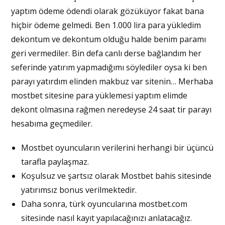
yaptım ödeme ödendi olarak gözüküyor fakat bana
hiçbir ödeme gelmedi. Ben 1.000 lira para yükledim
dekontum ve dekontum olduğu halde benim paramı
geri vermediler. Bin defa canlı derse bağlandım her
seferinde yatırım yapmadığımı söylediler oysa ki ben
parayı yatırdım elinden makbuz var sitenin… Merhaba
mostbet sitesine para yüklemesi yaptım elimde
dekont olmasına rağmen neredeyse 24 saat tir parayı
hesabıma geçmediler.
Mostbet oyuncuların verilerini herhangi bir üçüncü
tarafla paylaşmaz.
Koşulsuz ve şartsız olarak Mostbet bahis sitesinde
yatırımsız bonus verilmektedir.
Daha sonra, türk oyuncularına mostbet.com
sitesinde nasıl kayıt yapılacağınızı anlatacağız.