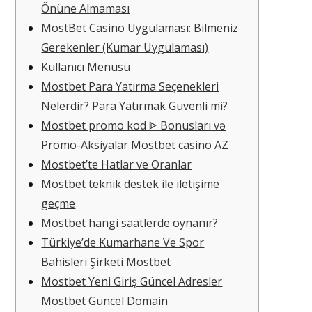
Önüne Almaması
MostBet Casino Uygulaması: Bilmeniz
Gerekenler (Kumar Uygulaması)
Kullanıcı Menüsü
Mostbet Para Yatırma Seçenekleri
Nelerdir? Para Yatırmak Güvenli mi?
Mostbet promo kod ᐈ Bonusları və
Promo-Aksiyalar Mostbet casino AZ
Mostbet’te Hatlar ve Oranlar
Mostbet teknik destek ile iletişime
geçme
Mostbet hangi saatlerde oynanır?
Türkiye’de Kumarhane Ve Spor
Bahisleri Şirketi Mostbet
Mostbet Yeni Giriş Güncel Adresler
Mostbet Güncel Domain