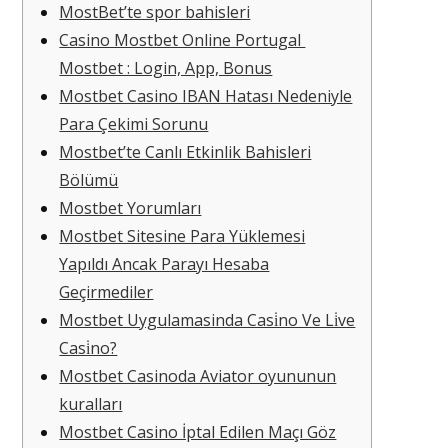
MostBet’te spor bahisleri
Casino Mostbet Online Portugal ️
Mostbet : Login, App, Bonus
Mostbet Casino IBAN Hatası Nedeniyle
Para Çekimi Sorunu
Mostbet’te Canlı Etkinlik Bahisleri
Bölümü
Mostbet Yorumları
Mostbet Sitesine Para Yüklemesi
Yapıldı Ancak Parayı Hesaba
Geçirmediler
Mostbet Uygulamasinda Casi̇no Ve Li̇ve
Casi̇no?
Mostbet Casinoda Aviator oyununun
kuralları
Mostbet Casino İptal Edilen Maçı Göz