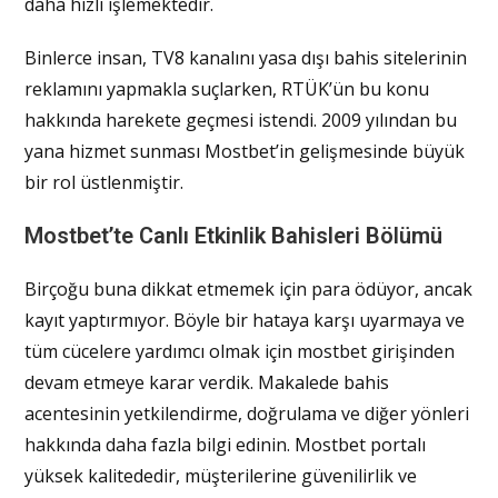
daha hızlı işlemektedir.
Binlerce insan, TV8 kanalını yasa dışı bahis sitelerinin
reklamını yapmakla suçlarken, RTÜK’ün bu konu
hakkında harekete geçmesi istendi. 2009 yılından bu
yana hizmet sunması Mostbet’in gelişmesinde büyük
bir rol üstlenmiştir.
Mostbet’te Canlı Etkinlik Bahisleri Bölümü
Birçoğu buna dikkat etmemek için para ödüyor, ancak
kayıt yaptırmıyor. Böyle bir hataya karşı uyarmaya ve
tüm cücelere yardımcı olmak için mostbet girişinden
devam etmeye karar verdik. Makalede bahis
acentesinin yetkilendirme, doğrulama ve diğer yönleri
hakkında daha fazla bilgi edinin. Mostbet portalı
yüksek kalitededir, müşterilerine güvenilirlik ve