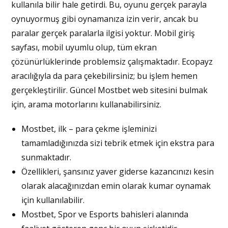
kullanıla bilir hale getirdi. Bu, oyunu gerçek parayla
oynuyormuş gibi oynamanıza izin verir, ancak bu
paralar gerçek paralarla ilgisi yoktur. Mobil giriş
sayfası, mobil uyumlu olup, tüm ekran
çözünürlüklerinde problemsiz çalışmaktadır. Ecopayz
aracılığıyla da para çekebilirsiniz; bu işlem hemen
gerçekleştirilir. Güncel Mostbet web sitesini bulmak
için, arama motorlarını kullanabilirsiniz.
Mostbet, ilk – para çekme işleminizi
tamamladığınızda sizi tebrik etmek için ekstra para
sunmaktadır.
Özellikleri, şansınız yaver giderse kazancınızı kesin
olarak alacağınızdan emin olarak kumar oynamak
için kullanılabilir.
Mostbet, Spor ve Esports bahisleri alanında