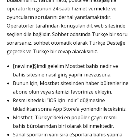
bulabilirsiniz. Yardım hattı, posta ve mesajlaşma
operatörleri günün 24 saati hizmet vermekte ve
oyuncuların sorularını derhal yanıtlamaktadır.
Operatörler tarafından konuşulan dil, web sitesinde
seçilen dile bağlıdır. Sohbet odasında Türkçe bir soru
sorarsanız, sohbet otomatik olarak Türkçe Desteğe
geçecek ve Türkçe bir cevap alacaksınız.
[newline]Şimdi gelelim Mostbet bahis nedir ve
bahis sitesine nasıl giriş yapılır mevzusuna.
Bunun için, Mostbet sitesinden haber bültenlerine
abone olun veya sitemizi favorinize ekleyin.
Resmi sitedeki “iOS için İndir” düğmesine
tıkladıktan sonra App Store’a yönlendirileceksiniz.
Mostbet, Türkiye’deki en popüler gayri resmi
bahis bürolarından biri olarak bilinmektedir.
Sanal sporların yanı sıra eSporlara bahis yapma