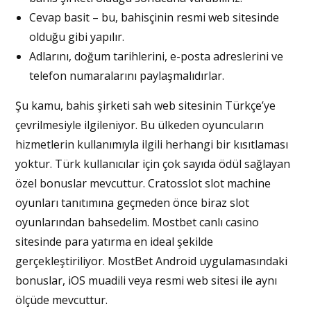
Cevap basit – bu, bahisçinin resmi web sitesinde
olduğu gibi yapılır.
Adlarını, doğum tarihlerini, e-posta adreslerini ve
telefon numaralarını paylaşmalıdırlar.
Şu kamu, bahis şirketi sah web sitesinin Türkçe’ye
çevrilmesiyle ilgileniyor. Bu ülkeden oyuncuların
hizmetlerin kullanımıyla ilgili herhangi bir kısıtlaması
yoktur. Türk kullanıcılar için çok sayıda ödül sağlayan
özel bonuslar mevcuttur. Cratosslot slot machine
oyunları tanıtımına geçmeden önce biraz slot
oyunlarından bahsedelim. Mostbet canlı casino
sitesinde para yatırma en ideal şekilde
gerçekleştiriliyor. MostBet Android uygulamasındaki
bonuslar, iOS muadili veya resmi web sitesi ile aynı
ölçüde mevcuttur.