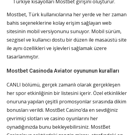
Türkiye kısayolları Mostbet girişini oluşturur.
Mostbet, Türk kullanıcılarına her yerde ve her zaman
bahis seçeneklerine kolay erişim sağlayan web
sitesinin mobil versiyonunu sunuyor. Mobil sürüm,
sezgisel ve kullanıcı dostu bir düzen ile masaüstü site
ile aynı özellikleri ve işlevleri sağlamak üzere
tasarlanmıştır.
Mostbet Casinoda Aviator oyununun kuralları
CANLI bölümü, gerçek zamanlı olarak gerçekleşen
her spor etkinliğinin bir listesini içerir. Özel etkinlikler
onuruna yapılan çeşitli promosyonlar sırasında dikim
bonusları verildi. MostBet Casino’da en sevdiğiniz
çevrimiçi slotları ve casino oyunlarını her
oynadığınızda bunu bekleyebilirsiniz. MostBet