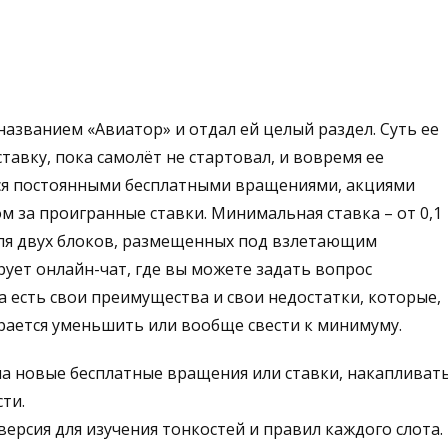
азванием «Авиатор» и отдал ей целый раздел. Суть ее
тавку, пока самолёт не стартовал, и вовремя ее
ся постоянными бесплатными вращениями, акциями
м за проигранные ставки. Минимальная ставка – от 0,1
ля двух блоков, размещенных под взлетающим
рует онлайн-чат, где вы можете задать вопрос
а есть свои преимущества и свои недостатки, которые,
арается уменьшить или вообще свести к минимуму.
на новые бесплатные вращения или ставки, накапливат
ти.
ерсия для изучения тонкостей и правил каждого слота.