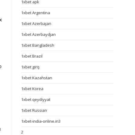
1xbet apk
1xbet Argentina
х
1xbet Azerbajan
1xbet Azerbaydjan
1xbet Bangladesh
1xbet Brazil
ю
1xbet giriş
1xbet Kazahstan
1xbet Korea
1xbet qeydiyyat
1xbet Russian
1xbet-india-online.in3
я
2