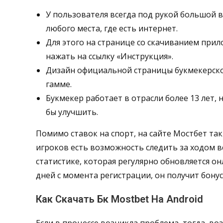
У пользователя всегда под рукой большой 
любого места, где есть интернет.
Для этого на странице со скачиванием прил
нажать на ссылку «Инструкция».
Дизайн официальной страницы букмекерск
гамме.
Букмекер работает в отрасли более 13 лет,
бы улучшить.
Помимо ставок на спорт, на сайте Мостбет та
игроков есть возможность следить за ходом 
статистике, которая регулярно обновляется он
дней с момента регистрации, он получит бонус
Как Скачать Бк Mostbet На Android