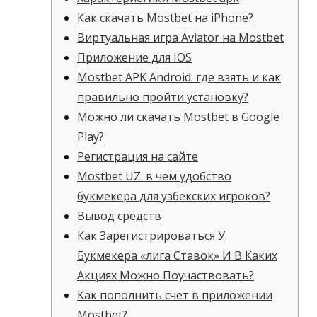
Как скачать Mostbet на iPhone?
Виртуальная игра Aviator на Mostbet
Приложение для IOS
Mostbet APK Android: где взять и как
правильно пройти установку?
Можно ли скачать Mostbet в Google
Play?
Регистрация на сайте
Mostbet UZ: в чем удобство
букмекера для узбекских игроков?
Вывод средств
Как Зарегистрироваться У
Букмекера «лига Ставок» И В Каких
Акциях Можно Поучаствовать?
Как пополнить счет в приложении
Mostbet?