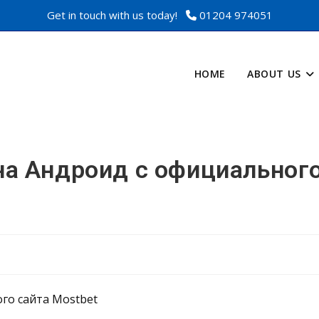
Get in touch with us today!
01204 974051
HOME
ABOUT US
на Андроид с официальног
го сайта Mostbet