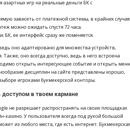
я азартных игр на реальные деньги БК с
мую зависеть от платежной системы, в крайних случая
атеж можно ожидать спустя 72 часа.
 БК, ее интерфейс сразу же поменяется.
едь оно адаптировано для множества устройств,
 Также, оно всегда доступно, ведь в него встроена
бходимо открыть интересующее событие и открыть мен
нообразие дисциплин на сайте представлены хорошо,
 выборе игроками букмекерской конторы.
% доступом в твоем кармане
Google не разрешает распространять на своих площадках
н-казино. У пользователя всегда под рукой большой
ожет из любого места, где есть интернет. Букмекерска