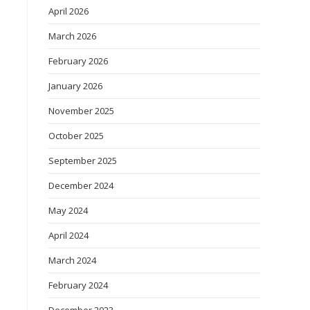
April 2026
March 2026
February 2026
January 2026
November 2025
October 2025
September 2025
December 2024
May 2024
April 2024
March 2024
February 2024