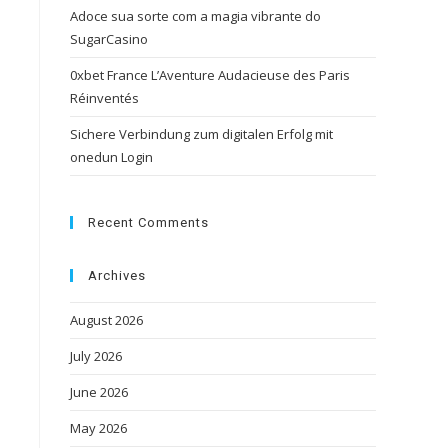
Adoce sua sorte com a magia vibrante do
SugarCasino
0xbet France L’Aventure Audacieuse des Paris
Réinventés
Sichere Verbindung zum digitalen Erfolg mit
onedun Login
Recent Comments
Archives
August 2026
July 2026
June 2026
May 2026