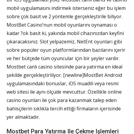
mobil uygulamasını indirmek isterseniz eğer bu işlem
sobre çok basit ve 2 yöntemle gerçekleştirile biliyor.
MostBet Casino’nun mobil oyunlarını oynaması o
kadar ?ok basit ki, yakında mobil cihazınızdan keyfini
çıkaracaksınız. Slot yelpazemiz, NetEnt oyunları gibi
sobre popüler oyun platformlarından bazılarını içerir
ve her bütçede tüm oyuncular için bir şeyler vardır.
Mostbet canlı casino sitesinde para yatırma en ideal
şekilde gerçekleştiriliyor. [newline]MostBet Android
uygulamasındaki bonuslar, iOS muadili veya resmi
web sitesi ile aynı ölçüde mevcuttur. Özellikle online
casino oyunları ile çok para kazanmak talep eden
bahisçilerin sıklıkla tercih ettiği firmaların içerisinde
yer almaktadır.
Mostbet Para Yatırma Ile Çekme Işlemleri