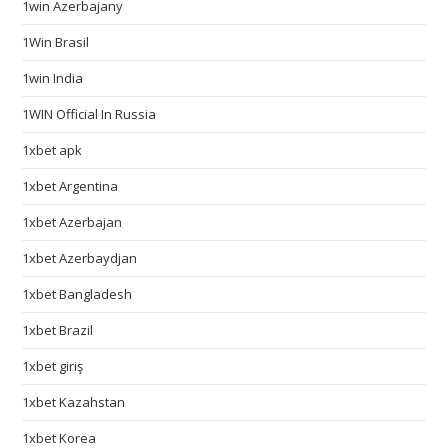
1win Azerbajany
1Win Brasil
1win India
1WIN Official In Russia
1xbet apk
1xbet Argentina
1xbet Azerbajan
1xbet Azerbaydjan
1xbet Bangladesh
1xbet Brazil
1xbet giriş
1xbet Kazahstan
1xbet Korea