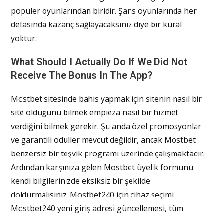
popüler oyunlarından biridir. Şans oyunlarında her
defasında kazanç sağlayacaksınız diye bir kural
yoktur.
What Should I Actually Do If We Did Not
Receive The Bonus In The App?
Mostbet sitesinde bahis yapmak için sitenin nasıl bir
site olduğunu bilmek empieza nasıl bir hizmet
verdiğini bilmek gerekir. Şu anda özel promosyonlar
ve garantili ödüller mevcut değildir, ancak Mostbet
benzersiz bir teşvik programı üzerinde çalışmaktadır.
Ardından karşınıza gelen Mostbet üyelik formunu
kendi bilgilerinizde eksiksiz bir şekilde
doldurmalısınız. Mostbet240 için cihaz seçimi
Mostbet240 yeni giriş adresi güncellemesi, tüm