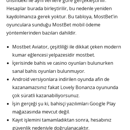
ofisindeki ile aynı verilere göre gerçekleştirilir.
Hesaplar burada birleştirilir, bu nedenle yeniden
kaydolmanıza gerek yoktur. Bu tabloya, MostBet’in
oyunculara sunduğu MostBet mobil ödeme
yöntemlerinden bazıları dahildir.
Mostbet Aviator, çeşitliliği ile dikkat çeken modern
kumar eğlencesi yelpazesidir mostbet.
İçerisinde bahis ve casino oyunları bulunurken
sanal bahis oyunları bulunmuyor.
Android versiyonlara indirilen oyunda afin de
kazanamazsınız fakat Lovely Bonanza oyununda
çok süratli kazanabiliyorsunuz.
İşin gerçeği şu ki, bahisçi yazılımları Google Play
mağazasında mevcut değil.
Kayıt işlemini tamamladıktan sonra, hesabınız
güvenlik nedeniyle doğrulanacaktır.