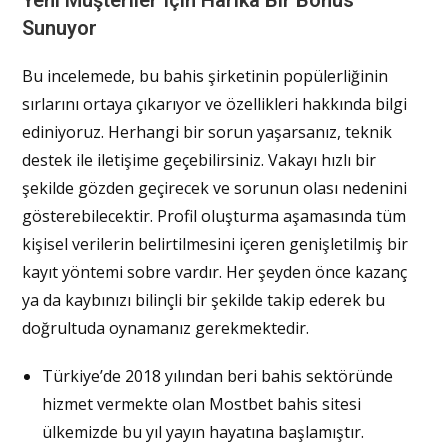
Yeni Müşteriler Için Harika Bir Bonus
Sunuyor
Bu incelemede, bu bahis şirketinin popülerliğinin
sırlarını ortaya çıkarıyor ve özellikleri hakkında bilgi
ediniyoruz. Herhangi bir sorun yaşarsanız, teknik
destek ile iletişime geçebilirsiniz. Vakayı hızlı bir
şekilde gözden geçirecek ve sorunun olası nedenini
gösterebilecektir. Profil oluşturma aşamasında tüm
kişisel verilerin belirtilmesini içeren genişletilmiş bir
kayıt yöntemi sobre vardır. Her şeyden önce kazanç
ya da kaybınızı bilinçli bir şekilde takip ederek bu
doğrultuda oynamanız gerekmektedir.
Türkiye’de 2018 yılından beri bahis sektöründe
hizmet vermekte olan Mostbet bahis sitesi
ülkemizde bu yıl yayın hayatına başlamıştır.