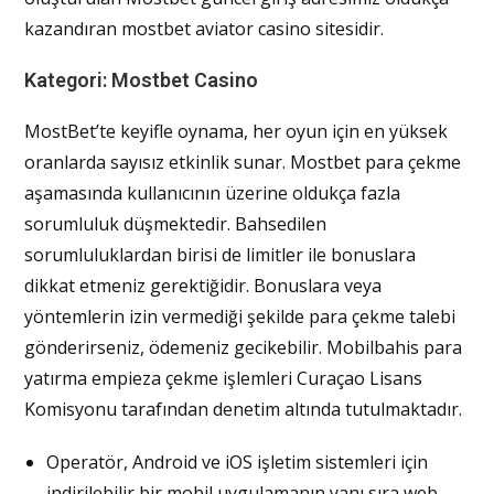
kazandıran mostbet aviator casino sitesidir.
Kategori: Mostbet Casino
MostBet’te keyifle oynama, her oyun için en yüksek
oranlarda sayısız etkinlik sunar. Mostbet para çekme
aşamasında kullanıcının üzerine oldukça fazla
sorumluluk düşmektedir. Bahsedilen
sorumluluklardan birisi de limitler ile bonuslara
dikkat etmeniz gerektiğidir. Bonuslara veya
yöntemlerin izin vermediği şekilde para çekme talebi
gönderirseniz, ödemeniz gecikebilir. Mobilbahis para
yatırma empieza çekme işlemleri Curaçao Lisans
Komisyonu tarafından denetim altında tutulmaktadır.
Operatör, Android ve iOS işletim sistemleri için
indirilebilir bir mobil uygulamanın yanı sıra web