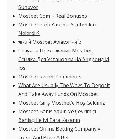
Sunuyor
Mostbet Com – Real Bonuses
Mostbet Para Yatırma Yöntemleri
Nelerdir?
भारत में Mostbet Aviator स्लॉट
Скачать Приложения Mostbet,
Ссылка Для Установки На Андроид И
Ios
Mostbet Recent Comments
What Are Usually The Ways To Deposit
And Take Away Funds On Mostbet
Mostbet Giriş Mostbet’e Hoş Geldiniz
Mostbet Bahis Yapın Ve Çevrimiçi
Bahisçi Ile Iyi Para Kazanın
Mostbet Online Betting Company »
Login And Place A Bet