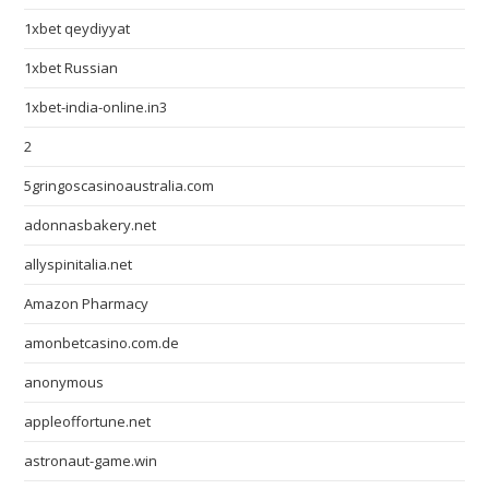
1xbet qeydiyyat
1xbet Russian
1xbet-india-online.in3
2
5gringoscasinoaustralia.com
adonnasbakery.net
allyspinitalia.net
Amazon Pharmacy
amonbetcasino.com.de
anonymous
appleoffortune.net
astronaut-game.win