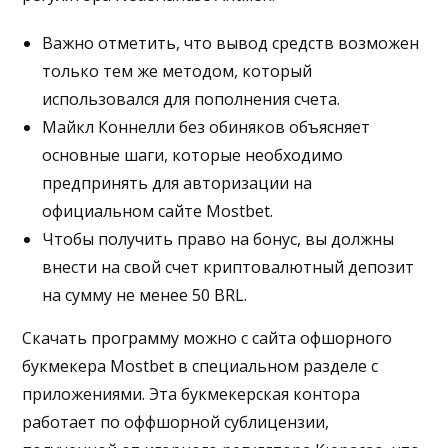
Важно отметить, что вывод средств возможен
только тем же методом, который
использовался для пополнения счета.
Майкл Коннелли без обиняков объясняет
основные шаги, которые необходимо
предпринять для авторизации на
официальном сайте Mostbet.
Чтобы получить право на бонус, вы должны
внести на свой счет криптовалютный депозит
на сумму не менее 50 BRL.
Скачать программу можно с сайта офшорного
букмекера Mostbet в специальном разделе с
приложениями. Эта букмекерская контора
работает по оффшорной сублицензии,