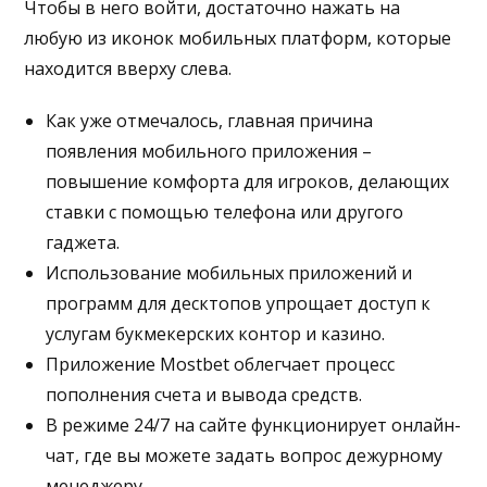
Чтобы в него войти, достаточно нажать на
любую из иконок мобильных платформ, которые
находится вверху слева.
Как уже отмечалось, главная причина
появления мобильного приложения –
повышение комфорта для игроков, делающих
ставки с помощью телефона или другого
гаджета.
Использование мобильных приложений и
программ для десктопов упрощает доступ к
услугам букмекерских контор и казино.
Приложение Mostbet облегчает процесс
пополнения счета и вывода средств.
В режиме 24/7 на сайте функционирует онлайн-
чат, где вы можете задать вопрос дежурному
менеджеру.