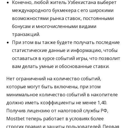
Конечно, любой житель Узбекистана выберет
международного букмекера с его широкими
возможностями рынка ставок, постоянными
бонусам и многочисленными видами
транзакций.
При этом вы также будете получать последние
статистические данные и информацию, чтобы
оставаться в курсе событий игры, что позволит
вам делать умные и обоснованные ставки.
Нет ограничений на количество событий,
которые могут быть включены, при этом
минимальное количество событий в накопителе
должно иметь коэффициенты не менее 1,40.
Получив лицензию от налоговой службы РФ,
Mostbet теперь работает в условиях более
строгих правил и защиты пользователей. Первая