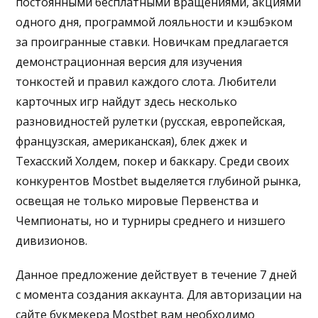
постоянными бесплатными вращениями, акциями
одного дня, программой лояльности и кэшбэком
за проигранные ставки. Новичкам предлагается
демонстрационная версия для изучения
тонкостей и правил каждого слота. Любители
карточных игр найдут здесь несколько
разновидностей рулетки (русская, европейская,
французская, американская), блек джек и
Техасский Холдем, покер и баккару. Среди своих
конкурентов Mostbet выделяется глубиной рынка,
освещая не только мировые Первенства и
Чемпионаты, но и турниры среднего и низшего
дивизионов.
Данное предложение действует в течение 7 дней
с момента создания аккаунта. Для авторизации на
сайте букмекера Mostbet вам необходимо