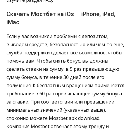
изучите раздел FAQ.
Скачать Мостбет на iOs — iPhone, iPad,
iMac
Если у вас возникли проблемы с депозитом,
выводом средств, безопасностью или чем-то еще,
служба поддержки сделает все возможное, чтобы
помочь вам. Чтобы снять бонус, вы должны
сделать ставки на сумму, в 5 раз превышающую
сумму бонуса, в течение 30 дней после его
получения. К бесплатным вращениям применяется
требование в 60 раз превышающее сумму бонуса
за ставки. При соответствии или превышении
минимальных значений (указанных выше),
спокойно можете Mostbet apk download.
Компания Mostbet отвечает этому тренду и