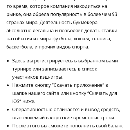
то время, которое компания находиться на
рынке, она обрела популярность в более чем 93
странах мира. Деятельность букмекера
абсолютно легальна и позволяет делать ставки
на события из мира футбола, хоккея, тенниса,
баскетбола, и прочих видов спорта.
Здесь вы регистрируетесь в выбранном вами
турнире или записываетесь в список
участников кэш-игры.
Нажмите кнопку “Скачать приложение” в
шапке нашего сайта или кнопку “Скачать для
iOS” ниже.
Оперативностью отличается и вывод средств,
выполняемый в короткие временные сроки.
После этого вы сможете пополнить свой баланс