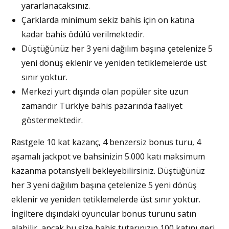
yararlanacaksınız.
Çarklarda minimum sekiz bahis için on katına
kadar bahis ödülü verilmektedir.
Düştüğünüz her 3 yeni dağılım başına çetelenize 5
yeni dönüş eklenir ve yeniden tetiklemelerde üst
sınır yoktur.
Merkezi yurt dışında olan popüler site uzun
zamandır Türkiye bahis pazarında faaliyet
göstermektedir.
Rastgele 10 kat kazanç, 4 benzersiz bonus turu, 4
aşamalı jackpot ve bahsinizin 5.000 katı maksimum
kazanma potansiyeli bekleyebilirsiniz. Düştüğünüz
her 3 yeni dağılım başına çetelenize 5 yeni dönüş
eklenir ve yeniden tetiklemelerde üst sınır yoktur.
İngiltere dışındaki oyuncular bonus turunu satın
alabilir, ancak bu size bahis tutarınızın 100 katını geri