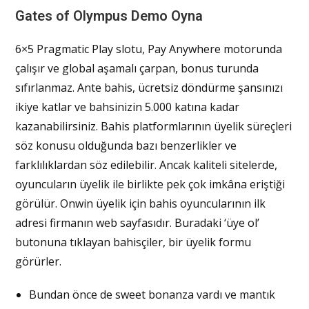
Gates of Olympus Demo Oyna
6×5 Pragmatic Play slotu, Pay Anywhere motorunda
çalışır ve global aşamalı çarpan, bonus turunda
sıfırlanmaz. Ante bahis, ücretsiz döndürme şansınızı
ikiye katlar ve bahsinizin 5.000 katına kadar
kazanabilirsiniz. Bahis platformlarının üyelik süreçleri
söz konusu olduğunda bazı benzerlikler ve
farklılıklardan söz edilebilir. Ancak kaliteli sitelerde,
oyuncuların üyelik ile birlikte pek çok imkâna eriştiği
görülür. Onwin üyelik için bahis oyuncularının ilk
adresi firmanın web sayfasıdır. Buradaki ‘üye ol’
butonuna tıklayan bahisçiler, bir üyelik formu
görürler.
Bundan önce de sweet bonanza vardı ve mantık