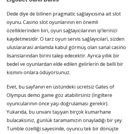
Dede diye de bilinen pragmatic sağlayıcısına ait slot
oyunu. Casino slot oyunlarının en önemli
özelliklerinden biri, oyun sağlayıcılarının ip’lerinizi
kaydetmesidir. O tarz oyun servis sağlayıcılari, sizden
uluslararasi anlamda kabul görmüş olan sanal casino
lisanslarından birini talep edecektir. Ayrıca yıllık bir
bedel ve oyunlardan elde edilen gelirlerin de belli bir
kısmını onlara ödüyorsunuz.
Evet, bu sayfanın en üstündeki ücretsiz Gates of
Olympus demo game göz atabilirsiniz (İngiltere
oyuncularının önce yaşı doğrulaması gerekir).
Yukarıda, bu unvanı taşıyan birçok kumarhane
bulacaksınız, günlük taramamızın onayladığı bir şey.
Tumble özelliği sayesinde, oyuncu tek bir dönüşte