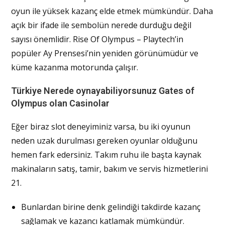
oyun ile yüksek kazanç elde etmek mümkündür. Daha
açık bir ifade ile sembolün nerede durduğu değil
sayısı önemlidir. Rise Of Olympus – Playtech’in
popüler Ay Prensesi’nin yeniden görünümüdür ve
küme kazanma motorunda çalışır.
Türkiye Nerede oynayabiliyorsunuz Gates of
Olympus olan Casinolar
Eğer biraz slot deneyiminiz varsa, bu iki oyunun
neden uzak durulması gereken oyunlar olduğunu
hemen fark edersiniz. Takım ruhu ile başta kaynak
makinaların satış, tamir, bakım ve servis hizmetlerini
21.
Bunlardan birine denk gelindiği takdirde kazanç
sağlamak ve kazancı katlamak mümkündür.