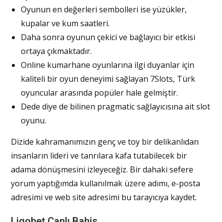
Oyunun en değerleri sembolleri ise yüzükler,
kupalar ve kum saatleri.
Daha sonra oyunun çekici ve bağlayıcı bir etkisi
ortaya çıkmaktadır.
Online kumarhane oyunlarına ilgi duyanlar için
kaliteli bir oyun deneyimi sağlayan 7Slots, Türk
oyuncular arasında popüler hale gelmiştir.
Dede diye de bilinen pragmatic sağlayıcısına ait slot
oyunu.
Dizide kahramanımızın genç ve toy bir delikanlıdan
insanların lideri ve tanrılara kafa tutabilecek bir
adama dönüşmesini izleyeceğiz. Bir dahaki sefere
yorum yaptığımda kullanılmak üzere adımı, e-posta
adresimi ve web site adresimi bu tarayıcıya kaydet.
Ligobet Canlı Bahis