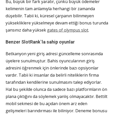
Bu, büyük bir fark yaratır, çünkü büyük ödemeler
kelimenin tam anlamıyla herhangi bir zamanda
düşebilir. Tabii ki, küresel çarpanın bilinmeyen
yüksekliklere yükselmeye devam ettiği bonus turunda
şansınız daha yüksek
gates of olympus slot
.
Benzer SlotRank`la sahip oyunlar
Betkanyon yeni giriş adresi güncelleme sonrasında
üyelere sunulmuştur. Bahis oyuncularının giriş
adresini öğrenmek için önlerinde bazı opsiyonlar
vardır. Tabii ki insanlar da belirli niteliklerin firma
tarafından kendilerine sunulmasını talep ediyorlar.
Hal bu şekilde olunca da sadece bazı platformların ön
plana çıktığını da söylemek yanlış olmayacaktır. Bettilt
mobil sekmesi de bu açıdan önem arz eden
gelişmeleri barındırması ile biliniyor. Deneme bonusu