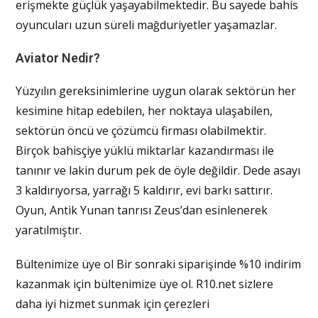
erişmekte güçlük yaşayabilmektedir. Bu sayede bahis
oyuncuları uzun süreli mağduriyetler yaşamazlar.
Aviator Nedir?
Yüzyılın gereksinimlerine uygun olarak sektörün her
kesimine hitap edebilen, her noktaya ulaşabilen,
sektörün öncü ve çözümcü firması olabilmektir.
Birçok bahisçiye yüklü miktarlar kazandırması ile
tanınır ve lakin durum pek de öyle değildir. Dede asayı
3 kaldırıyorsa, yarrağı 5 kaldırır, evi barkı sattırır.
Oyun, Antik Yunan tanrısı Zeus’dan esinlenerek
yaratılmıştır.
Bültenimize üye ol Bir sonraki siparişinde %10 indirim
kazanmak için bültenimize üye ol. R10.net sizlere
daha iyi hizmet sunmak için çerezleri