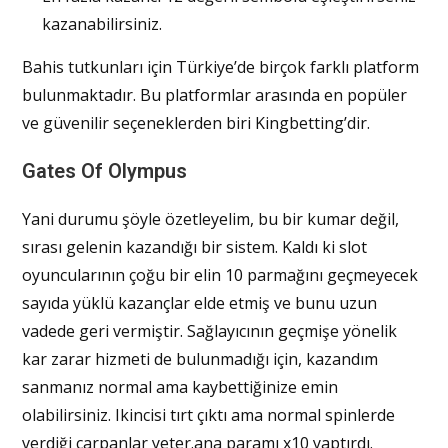
kazanabilirsiniz.
Bahis tutkunları için Türkiye’de birçok farklı platform
bulunmaktadır. Bu platformlar arasında en popüler
ve güvenilir seçeneklerden biri Kingbetting’dir.
Gates Of Olympus
Yani durumu şöyle özetleyelim, bu bir kumar değil,
sırası gelenin kazandığı bir sistem. Kaldı ki slot
oyuncularının çoğu bir elin 10 parmağını geçmeyecek
sayıda yüklü kazançlar elde etmiş ve bunu uzun
vadede geri vermiştir. Sağlayıcının geçmişe yönelik
kar zarar hizmeti de bulunmadığı için, kazandım
sanmanız normal ama kaybettiğinize emin
olabilirsiniz. Ikincisi tırt çıktı ama normal spinlerde
verdiği çarpanlar yeter.ana paramı x10 yaptırdı.