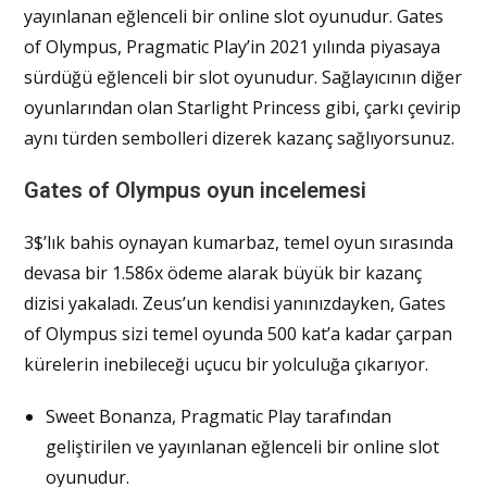
yayınlanan eğlenceli bir online slot oyunudur. Gates
of Olympus, Pragmatic Play’in 2021 yılında piyasaya
sürdüğü eğlenceli bir slot oyunudur. Sağlayıcının diğer
oyunlarından olan Starlight Princess gibi, çarkı çevirip
aynı türden sembolleri dizerek kazanç sağlıyorsunuz.
Gates of Olympus oyun incelemesi
3$’lık bahis oynayan kumarbaz, temel oyun sırasında
devasa bir 1.586x ödeme alarak büyük bir kazanç
dizisi yakaladı. Zeus’un kendisi yanınızdayken, Gates
of Olympus sizi temel oyunda 500 kat’a kadar çarpan
kürelerin inebileceği uçucu bir yolculuğa çıkarıyor.
Sweet Bonanza, Pragmatic Play tarafından
geliştirilen ve yayınlanan eğlenceli bir online slot
oyunudur.