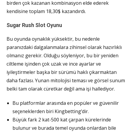
birden çok kazanan kombinasyon elde ederek
kendisine toplam 18,30$ kazandırdı.
Sugar Rush Slot Oyunu
Bu oyunda oynaklık yüksektir, bu nedenle
paranızdaki dalgalanmalara zihinsel olarak hazırlıklı
olmanız gerekir. Olduğu söyleniyor, bu bir yeniden
ciltleme işinden çok uzak ve ince ayarlar ve
iyileştirmeler başka bir sürümü haklı çıkarmaktan
daha fazlası. Yunan mitolojisi teması ve görsel sunum
belki tam olarak cüretkar değil ama işi hallediyor.
Bu platformlar arasında en popüler ve güvenilir
seçeneklerden biri Kingbetting’dir.
Büyük fark 2 kat-500 kat çarpan kürelerinde
bulunur ve burada temel oyunda onlardan bile