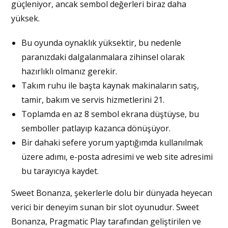
güçleniyor, ancak sembol değerleri biraz daha
yüksek.
Bu oyunda oynaklık yüksektir, bu nedenle
paranızdaki dalgalanmalara zihinsel olarak
hazırlıklı olmanız gerekir.
Takım ruhu ile başta kaynak makinaların satış,
tamir, bakım ve servis hizmetlerini 21.
Toplamda en az 8 sembol ekrana düştüyse, bu
semboller patlayıp kazanca dönüşüyor.
Bir dahaki sefere yorum yaptığımda kullanılmak
üzere adımı, e-posta adresimi ve web site adresimi
bu tarayıcıya kaydet.
Sweet Bonanza, şekerlerle dolu bir dünyada heyecan
verici bir deneyim sunan bir slot oyunudur. Sweet
Bonanza, Pragmatic Play tarafından geliştirilen ve