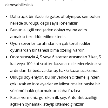
deneyebilirsiniz.
Daha açık bir ifade ile gates of olympus sembolün
nerede durduğu değil sayısı önemlidir.
Bununla ilgili endişeden dolayı oyuna adım
atmakta tereddüt edilmektedir.
Oyun severler tarafından en çok tercih edilen
oyunlardan bir tanesi olma özelliği vardır.
Önce sırasıyla 4, 5 veya 6 scatter arasından 3 kat, 5
kat veya 100 kat scatter kazancı elde edeceksiniz ve
ardından 15 bedava dönüş hakkı kazanacaksınız.
Olduğu söyleniyor, bu bir yeniden ciltleme işinden
çok uzak ve ince ayarlar ve iyileştirmeler başka bir
sürümü haklı çıkarmaktan daha fazlası.
Karar vermeniz gereken ilk şey, Ante Bet özelliği
açıkken oynamak isteyip istemediğinizdir.