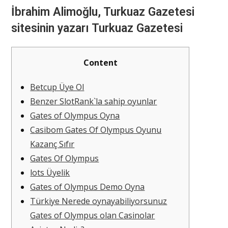
İbrahim Alimoğlu, Turkuaz Gazetesi
sitesinin yazarı Turkuaz Gazetesi
Content
Betcup Üye Ol
Benzer SlotRank`la sahip oyunlar
Gates of Olympus Oyna
Casibom Gates Of Olympus Oyunu
Kazanç Sıfır
Gates Of Olympus
lots Üyelik
Gates of Olympus Demo Oyna
Türkiye Nerede oynayabiliyorsunuz
Gates of Olympus olan Casinolar