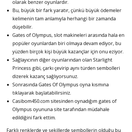
olarak benzer oyunlardır.
Bu, büyük bir fark yaratır, çünkü büyük ödemeler
kelimenin tam anlamıyla herhangi bir zamanda
düşebilir.
Gates of Olympus, slot makineleri arasında hala en
popüler oyunlardan biri olmaya devam ediyor, bu
yüzden birçok kişi büyük kazançlar için onu eziyor.
Sağlayıcının diğer oyunlarından olan Starlight
Princess gibi, çarkı çevirip aynı türden sembolleri
dizerek kazanç sağlıyorsunuz.
Sonrasında Gates Of Olympus oyna kısmına
tıklayarak başlatabilirsiniz.
Casibom450.com sitesinden oynadığım gates of
Olympus oyununa site tarafından müdahale
edildiğini fark ettim.
Farklı renklerde ve şekillerde sembollerin olduğu bu