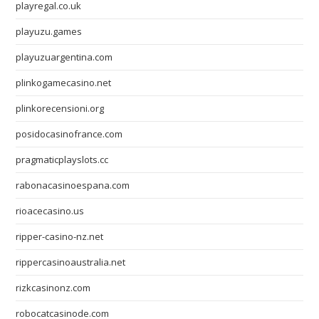
playregal.co.uk
playuzu.games
playuzuargentina.com
plinkogamecasino.net
plinkorecensioni.org
posidocasinofrance.com
pragmaticplayslots.cc
rabonacasinoespana.com
rioacecasino.us
ripper-casino-nz.net
rippercasinoaustralia.net
rizkcasinonz.com
robocatcasinode.com