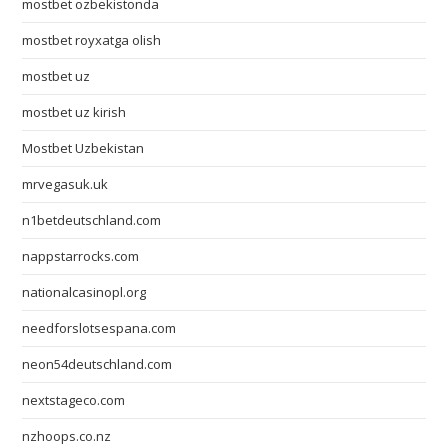
mostbet ozbekistonda
mostbet royxatga olish
mostbet uz
mostbet uz kirish
Mostbet Uzbekistan
mrvegasuk.uk
n1betdeutschland.com
nappstarrocks.com
nationalcasinopl.org
needforslotsespana.com
neon54deutschland.com
nextstageco.com
nzhoops.co.nz