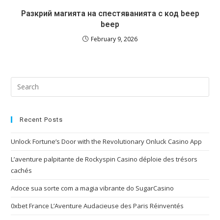
Разкрий магията на спестяванията с код beep
beep
February 9, 2026
Recent Posts
Unlock Fortune’s Door with the Revolutionary Onluck Casino App
L’aventure palpitante de Rockyspin Casino déploie des trésors
cachés
Adoce sua sorte com a magia vibrante do SugarCasino
0xbet France L’Aventure Audacieuse des Paris Réinventés