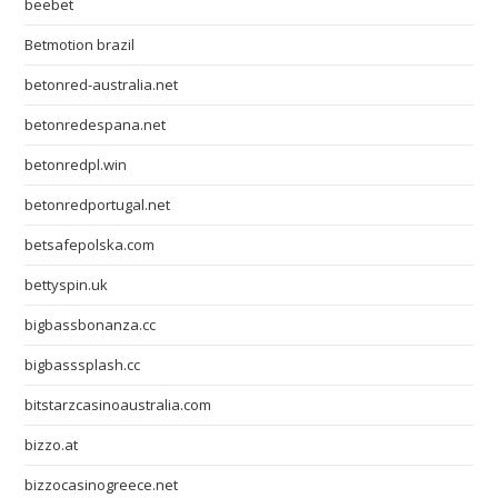
beebet
Betmotion brazil
betonred-australia.net
betonredespana.net
betonredpl.win
betonredportugal.net
betsafepolska.com
bettyspin.uk
bigbassbonanza.cc
bigbasssplash.cc
bitstarzcasinoaustralia.com
bizzo.at
bizzocasinogreece.net