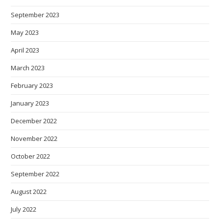
September 2023
May 2023
April 2023
March 2023
February 2023
January 2023
December 2022
November 2022
October 2022
September 2022
August 2022
July 2022