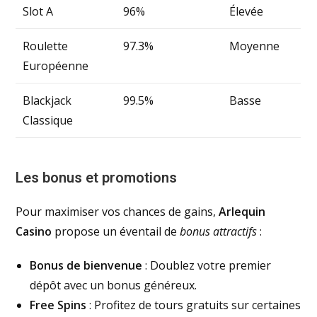
Slot A
96%
Élevée
Roulette
97.3%
Moyenne
Européenne
Blackjack
99.5%
Basse
Classique
Les bonus et promotions
Pour maximiser vos chances de gains,
Arlequin
Casino
propose un éventail de
bonus attractifs
:
Bonus de bienvenue
: Doublez votre premier
dépôt avec un bonus généreux.
Free Spins
: Profitez de tours gratuits sur certaines