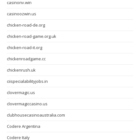
casinonv.win
casinoozwin.us
chicken-road-de.org
chicken-road-game.org.uk
chicken-road-it.org
chickenroadgame.cc
chickenrush.uk
ciispecialabilityjobs.in
clovermagic.us
clovermagiccasino.us
clubhousecasinoaustralia.com
Codere Argentina
Codere Italy