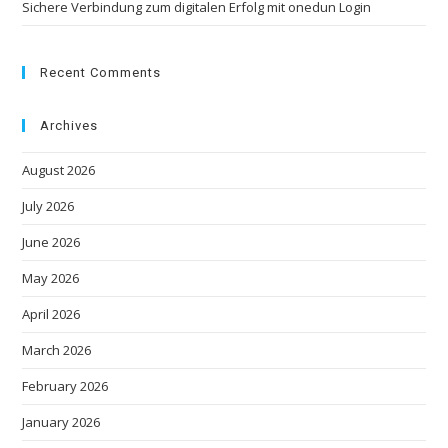
Sichere Verbindung zum digitalen Erfolg mit onedun Login
Recent Comments
Archives
August 2026
July 2026
June 2026
May 2026
April 2026
March 2026
February 2026
January 2026