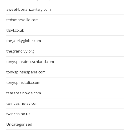
sweet-bonanza-italy.com
tedxmarseille.com
tfsvl.co.uk
thegeekyglobe.com
thegrandivy.org
tonyspinsdeutschland.com
tonyspinsespana.com
tonyspinsitalia.com
tsarscasino-de.com
twincasino-sv.com
twincasino.us
Uncategorized