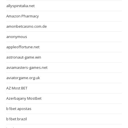
allyspinitalia.net
Amazon Pharmacy
amonbetcasino.com.de
anonymous
appleoffortune.net
astronaut-game.win
aviamasters-games.net
aviatorgame.org.uk
AZ Most BET
Azerbajany Mostbet
b1bet apostas
b1bet brazil