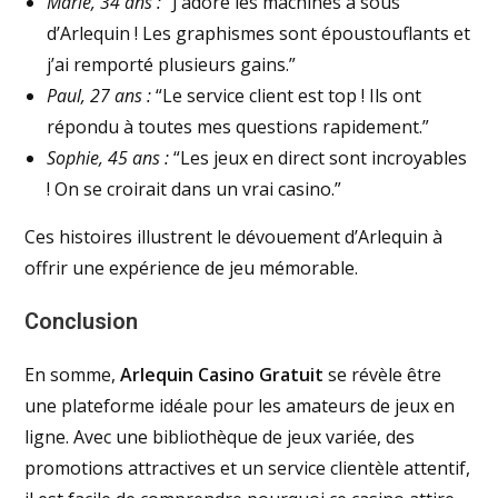
Marie, 34 ans :
“J’adore les machines à sous
d’Arlequin ! Les graphismes sont époustouflants et
j’ai remporté plusieurs gains.”
Paul, 27 ans :
“Le service client est top ! Ils ont
répondu à toutes mes questions rapidement.”
Sophie, 45 ans :
“Les jeux en direct sont incroyables
! On se croirait dans un vrai casino.”
Ces histoires illustrent le dévouement d’Arlequin à
offrir une expérience de jeu mémorable.
Conclusion
En somme,
Arlequin Casino Gratuit
se révèle être
une plateforme idéale pour les amateurs de jeux en
ligne. Avec une bibliothèque de jeux variée, des
promotions attractives et un service clientèle attentif,