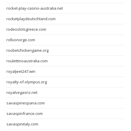
rocket-play-casino-australia.net
rocketplaydeutschland.com
rodeoslotsgreece.com
rollxonorge.com
roobetchickengame.org
roulettinoaustralia.com
royaljeet247.win
royalty-of-olympus.org
royalvegasnz.net
savaspinespana.com
savaspinfrance.com
savaspinitaly.com