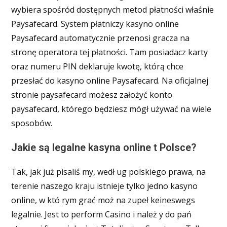
wybiera spośród dostępnych metod płatności właśnie
Paysafecard. System płatniczy kasyno online
Paysafecard automatycznie przenosi gracza na
stronę operatora tej płatności. Tam posiadacz karty
oraz numeru PIN deklaruje kwotę, którą chce
przesłać do kasyno online Paysafecard. Na oficjalnej
stronie paysafecard możesz założyć konto
paysafecard, którego będziesz mógł używać na wiele
sposobów.
Jakie są legalne kasyna online t Polsce?
Tak, jak już pisaliś my, wedł ug polskiego prawa, na
terenie naszego kraju istnieje tylko jedno kasyno
online, w któ rym grać moż na zupeł keineswegs
legalnie. Jest to perform Casino i należ y do pań