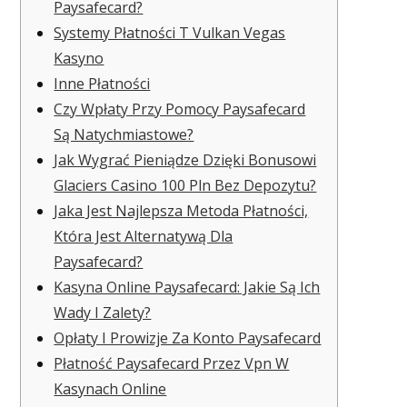
Paysafecard?
Systemy Płatności T Vulkan Vegas
Kasyno
Inne Płatności
Czy Wpłaty Przy Pomocy Paysafecard
Są Natychmiastowe?
Jak Wygrać Pieniądze Dzięki Bonusowi
Glaciers Casino 100 Pln Bez Depozytu?
Jaka Jest Najlepsza Metoda Płatności,
Która Jest Alternatywą Dla
Paysafecard?
Kasyna Online Paysafecard: Jakie Są Ich
Wady I Zalety?
Opłaty I Prowizje Za Konto Paysafecard
Płatność Paysafecard Przez Vpn W
Kasynach Online