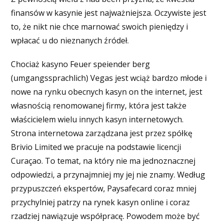
finansów w kasynie jest najważniejsza. Oczywiste jest
to, że nikt nie chce marnować swoich pieniędzy i
wpłacać u do nieznanych źródeł.
Chociaż kasyno Feuer speiender berg
(umgangssprachlich) Vegas jest wciąż bardzo młode i
nowe na rynku obecnych kasyn on the internet, jest
własnością renomowanej firmy, która jest także
właścicielem wielu innych kasyn internetowych.
Strona internetowa zarządzana jest przez spółkę
Brivio Limited we pracuje na podstawie licencji
Curaçao. To temat, na który nie ma jednoznacznej
odpowiedzi, a przynajmniej my jej nie znamy. Według
przypuszczeń ekspertów, Paysafecard coraz mniej
przychylniej patrzy na rynek kasyn online i coraz
rzadziej nawiązuje współpracę. Powodem może być