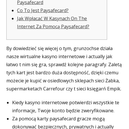
Paysafecard
Co To Jest Paysafecard?
Jak Wpłacać W Kasynach On The
Internet Za Pomocą Paysafecard?
By dowiedzieć się więcej o tym, grunzochse działa
nasze wirtualne kasyno internetowe i actually jak
łatwo t nim się gra, sprawdź kolejne paragrafy. Zaletą
tych kart jest bardzo duża dostępność, dzięki czemu
możecie je kupić w osiedlowych sklepach sieci Żabka,
supermarketach Carrefour czy t sieci księgarń Empik.
Kiedy kasyno internetowe potwierdzi wszystkie te
informacje, Twoje konto będzie zweryfikowane.
Za pomocą karty paysafecard gracze mogą
dokonywać bezpiecznych, prywatnych i actually