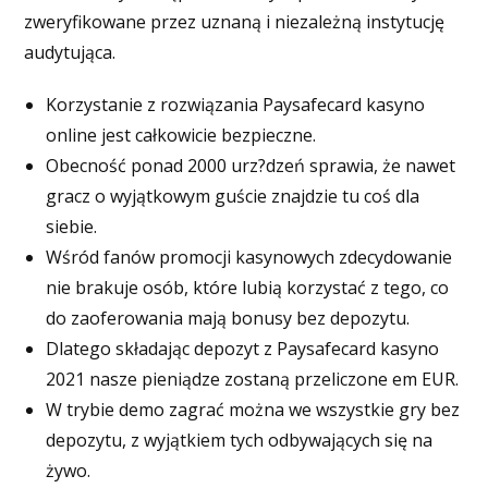
zweryfikowane przez uznaną i niezależną instytucję
audytująca.
Korzystanie z rozwiązania Paysafecard kasyno
online jest całkowicie bezpieczne.
Obecność ponad 2000 urz?dzeń sprawia, że nawet
gracz o wyjątkowym guście znajdzie tu coś dla
siebie.
Wśród fanów promocji kasynowych zdecydowanie
nie brakuje osób, które lubią korzystać z tego, co
do zaoferowania mają bonusy bez depozytu.
Dlatego składając depozyt z Paysafecard kasyno
2021 nasze pieniądze zostaną przeliczone em EUR.
W trybie demo zagrać można we wszystkie gry bez
depozytu, z wyjątkiem tych odbywających się na
żywo.