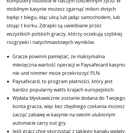
komputery osobiste w naszym codziennym życiu. W
mobilnym kasynie możesz zgarnąć milion złotych
będąc t biegu, idąc ulicą lub jadąc samochodem, lub
stojąc t korku. Zdrapki są uwielbiane przez
wszystkich polskich graczy, którzy oczekują szybkiej
rozgrywki i natychmiastowych wyników.
Gracze powinni pamiętać, że maksymalna
miesięczna wartość operacji w Paysafecard kasyno
nie und nimmer może przekroczyć PLN.
Paysafecard, to program płatności, który jest
bardzo popularny watts krajach europejskich.
Wpłata błyskawicznie zostanie dodana do Twojego
konta gracza, więc bez zbędnego czekania możesz
zacząć zabawę w kasynie na swoim ulubionym
automacie carry out gry.
Jeśli gracz chce skorzystać z takiego kanału wpłaty,