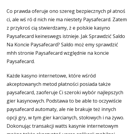
Co prawda oferuje ono szereg bezpiecznych pł atnoś
ci, ale wś ró d nich nie ma niestety Paysafecard. Zatem
z przykroś cią stwierdzamy, ż e polskie kasyno
Paysafecard keineswegs istnieje. Jak Sprawdzić Saldo
Na Koncie Paysafecard? Saldo moż emy sprawdzić
mhh stronie Paysafecard względnie na koncie
Paysafecard.
Każde kasyno internetowe, które wśród
akceptowanych metod płatności posiada także
paysafecard, zaoferuje Ci szeroki wybór najlepszych
gier kasynowych. Podstawa to be able to oczywiście
paysafecard automaty, ale nie brakuje też innych
opcji gry, w tym gier karcianych, stołowych i na żywo.
Dokonując transakcji watts kasynie internetowym