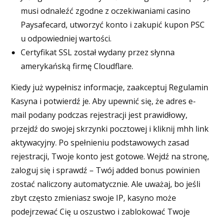
musi odnaleźć zgodne z oczekiwaniami casino
Paysafecard, utworzyć konto i zakupić kupon PSC
u odpowiedniej wartości.
Certyfikat SSL został wydany przez słynna
amerykańską firmę Cloudflare.
Kiedy już wypełnisz informacje, zaakceptuj Regulamin
Kasyna i potwierdź je. Aby upewnić się, że adres e-
mail podany podczas rejestracji jest prawidłowy,
przejdź do swojej skrzynki pocztowej i kliknij mhh link
aktywacyjny. Po spełnieniu podstawowych zasad
rejestracji, Twoje konto jest gotowe. Wejdź na stronę,
zaloguj się i sprawdź – Twój added bonus powinien
zostać naliczony automatycznie. Ale uważaj, bo jeśli
zbyt często zmieniasz swoje IP, kasyno może
podejrzewać Cię u oszustwo i zablokować Twoje