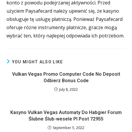
konto z powodu podejrzanej aktywności. Przed
użyciem Paysafecard należy upewnić się, że kasyno
obsługuje tę usługę płatniczą. Ponieważ Paysafecard
oferuje różne instrumenty płatnicze, gracze mogą
wybrać ten, który najlepiej odpowiada ich potrzebom.
YOU MIGHT ALSO LIKE
Vulkan Vegas Promo Computer Code No Deposit
Odbierz Bonus Code
July 8, 2022
Kasyno Vulkan Vegas Automaty Do Habgier Forum
Ślubne Ślub-wesele Pl Post 72955
September 5, 2022