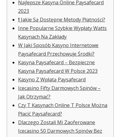
Najlepsze Kasyna Online Paysafecard
2023
❗ Jakie Są Dostępne Metody Płatności?
Inne Popularne Szybkie Wypłaty Watts
Kasynach Na Zakłady
W Jaki Sposób Kasyno Internetowe
Paysafecard Przechowuje Środki?
Kasyna Paysafecard – Bezpieczne
Kasyna Paysafecard W Polsce 2023
Kasyno Z Wpłatą Paysafecard
Icecasino Fifty Darmowych Spinów –
Jak Otrzymać?
Czy T Kasynach Online T Polsce Można
Płacić Paysafecard?
Dlaczego Zostali Mi Zaoferowane
Icecasino 50 Darmowych Spinów Bez