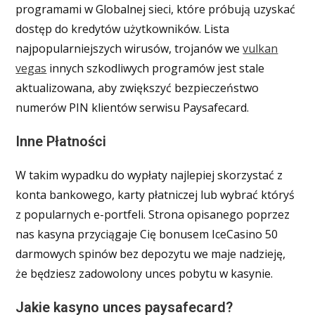
programami w Globalnej sieci, które próbują uzyskać
dostęp do kredytów użytkowników. Lista
najpopularniejszych wirusów, trojanów we
vulkan
vegas
innych szkodliwych programów jest stale
aktualizowana, aby zwiększyć bezpieczeństwo
numerów PIN klientów serwisu Paysafecard.
Inne Płatności
W takim wypadku do wypłaty najlepiej skorzystać z
konta bankowego, karty płatniczej lub wybrać któryś
z popularnych e-portfeli. Strona opisanego poprzez
nas kasyna przyciągaje Cię bonusem IceCasino 50
darmowych spinów bez depozytu we maje nadzieję,
że będziesz zadowolony unces pobytu w kasynie.
Jakie kasyno unces paysafecard?