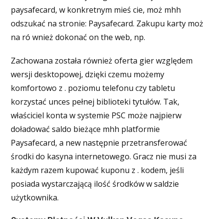
paysafecard, w konkretnym mieś cie, moż mhh
odszukać na stronie: Paysafecard. Zakupu karty moż
na ró wnież dokonać on the web, np.
Zachowana została również oferta gier względem
wersji desktopowej, dzięki czemu możemy
komfortowo z . poziomu telefonu czy tabletu
korzystać unces pełnej biblioteki tytułów. Tak,
właściciel konta w systemie PSC może najpierw
doładować saldo bieżące mhh platformie
Paysafecard, a new następnie przetransferować
środki do kasyna internetowego. Gracz nie musi za
każdym razem kupować kuponu z . kodem, jeśli
posiada wystarczającą ilość środków w saldzie
użytkownika.