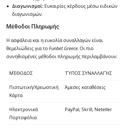
Διαγωνισμοί:
Ευκαιρίες κέρδους μέσω ειδικών
διαγωνισμών.
Μέθοδοι Πληρωμής
Η ασφάλεια και η ευκολία συναλλαγών είναι
θεμελιώδεις για το
Funbet Greece
. Οι πιο
συνηθισμένες μέθοδοι πληρωμής περιλαμβάνουν:
ΜΈΘΟΔΟΣ
ΤΎΠΟΣ ΣΥΝΑΛΛΑΓΉΣ
Πιστωτική/Χρεωστική
Άμεσες καταθέσεις
Κάρτα
Ηλεκτρονικά
PayPal, Skrill, Neteller
Πορτοφόλια