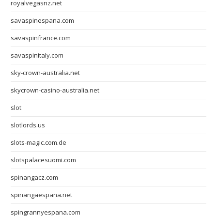
royalvegasnz.net
savaspinespana.com
savaspinfrance.com
savaspinitaly.com
sky-crown-australia.net
skycrown-casino-australia.net
slot
slotlords.us
slots-magic.com.de
slotspalacesuomi.com
spinangacz.com
spinangaespana.net
spingrannyespana.com