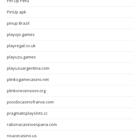
Pin Up Peru
PinUp apk
pinup Brazil
playojo.games
playregal.co.uk
playuzu.games
playuzuargentina.com
plinkogamecasino.net
plinkorecensioni.org
posidocasinofrance.com
pragmaticplayslots.cc
rabonacasinoespana.com
rioacecasino.us