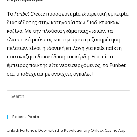
Το
Funbet Greece
προσφέρει μία εξαιρετική εμπειρία
διασκέδασης στην κατηγορία των διαδικτυακών
καζίνο. Με την πλούσια γκάμα παιχνιδιών, τα
ελκυστικά μπόνους και την άριστη εξυπηρέτηση
πελατών, είναι η ιδανική επιλογή για κάθε παίκτη
που αναζητά διασκέδαση και κέρδη. Είτε είστε
έμπειρος παίκτης είτε νεοεισερχόμενος, το Funbet
σας υποδέχεται με ανοιχτές αγκάλες!
Recent Posts
Unlock Fortune’s Door with the Revolutionary Onluck Casino App