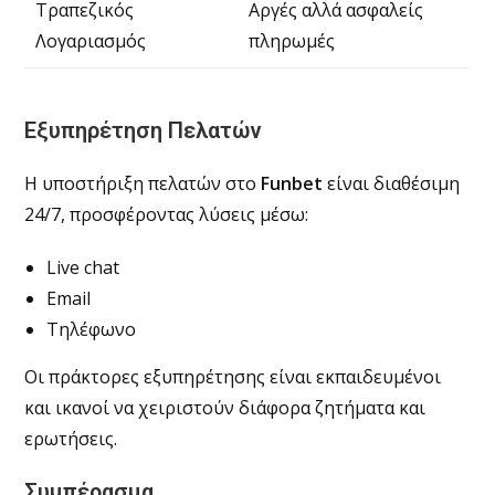
Τραπεζικός
Αργές αλλά ασφαλείς
Λογαριασμός
πληρωμές
Εξυπηρέτηση Πελατών
Η υποστήριξη πελατών στο
Funbet
είναι διαθέσιμη
24/7, προσφέροντας λύσεις μέσω:
Live chat
Email
Τηλέφωνο
Οι πράκτορες εξυπηρέτησης είναι εκπαιδευμένοι
και ικανοί να χειριστούν διάφορα ζητήματα και
ερωτήσεις.
Συμπέρασμα