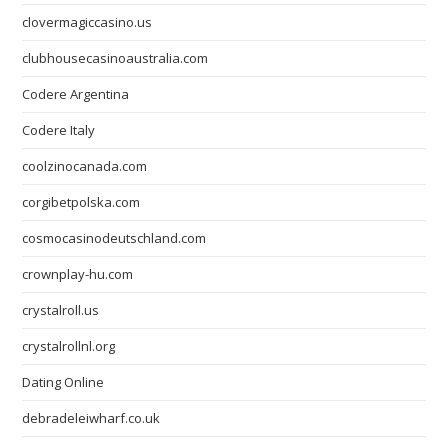
clovermagiccasino.us
clubhousecasinoaustralia.com
Codere Argentina
Codere Italy
coolzinocanada.com
corgibetpolska.com
cosmocasinodeutschland.com
crownplay-hu.com
crystalroll.us
crystalrollnl.org
Dating Online
debradeleiwharf.co.uk