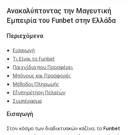
Ανακαλύπτοντας την Μαγευτική
Εμπειρία του Funbet στην Ελλάδα
Περιεχόμενα
Εισαγωγή
Τι Είναι το Funbet
Παιχνίδια που Προσφέρει
Μπόνους και Προσφορές
Μέθοδοι Πληρωμής
Εξυπηρέτηση Πελατών
Συμπέρασμα
Εισαγωγή
Στον κόσμο των διαδικτυακών καζίνο, το
Funbet