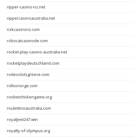
ripper-casino-nz.net
rippercasinoaustralia.net
rizkcasinonz.com
robocatcasinode.com
rocket-play-casino-australia.net
rocketplaydeutschland.com
rodeoslotsgreece.com
rollxonorge.com
roobetchickengame.org
roulettinoaustralia.com
royaljeet247.win
royalty-of-olympus.org