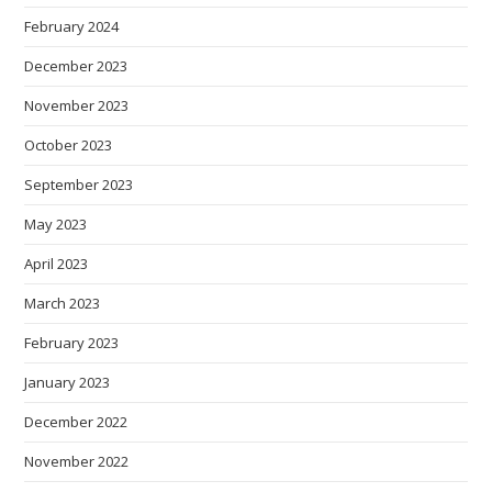
February 2024
December 2023
November 2023
October 2023
September 2023
May 2023
April 2023
March 2023
February 2023
January 2023
December 2022
November 2022