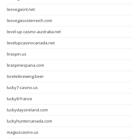
leovegasnl.net
leovegasosterreich.com
level-up-casino-australia.net
levelupcasinocanada.net
liraspin.us
liraspinespana.com
loreleibrewing.beer
lucky7-casino.us
lucky8 France
luckydaysireland.com
luckyhuntercanada.com
magiuscasino.us