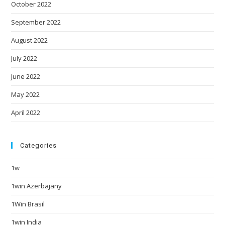
October 2022
September 2022
August 2022
July 2022
June 2022
May 2022
April 2022
Categories
1w
1win Azerbajany
1Win Brasil
1win India