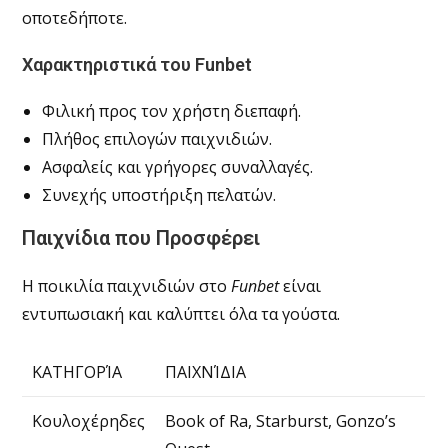
οποτεδήποτε.
Χαρακτηριστικά του Funbet
Φιλική προς τον χρήστη διεπαφή.
Πλήθος επιλογών παιχνιδιών.
Ασφαλείς και γρήγορες συναλλαγές.
Συνεχής υποστήριξη πελατών.
Παιχνίδια που Προσφέρει
Η ποικιλία παιχνιδιών στο
Funbet
είναι
εντυπωσιακή και καλύπτει όλα τα γούστα.
ΚΑΤΗΓΟΡΊΑ
ΠΑΙΧΝΊΔΙΑ
Κουλοχέρηδες
Book of Ra, Starburst, Gonzo’s