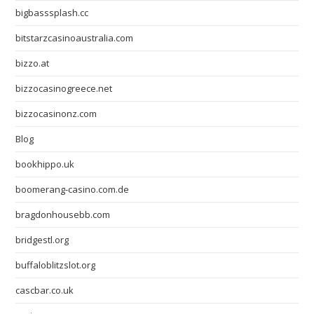
bigbasssplash.cc
bitstarzcasinoaustralia.com
bizzo.at
bizzocasinogreece.net
bizzocasinonz.com
Blog
bookhippo.uk
boomerang-casino.com.de
bragdonhousebb.com
bridgestl.org
buffaloblitzslot.org
cascbar.co.uk