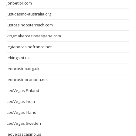
jonbet.br.com
just-casino-australia.org
justcasinoosterreich.com
kingmakercasinoespana.com
legianocasinofrance.net
lekingslot.uk
leoncasino.org.uk
leoncasinocanada.net
LeoVegas Finland
LeoVegas India
LeoVegas Irland
LeoVegas Sweden
leovegascasino.us