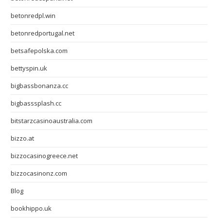
betonredpl.win
betonredportugal.net
betsafepolska.com
bettyspin.uk
bigbassbonanza.cc
bigbasssplash.cc
bitstarzcasinoaustralia.com
bizzo.at
bizzocasinogreece.net
bizzocasinonz.com
Blog
bookhippo.uk