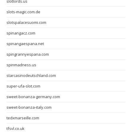
slotlords.us
slots-magic.com.de
slotspalacesuomi.com
spinangacz.com
spinangaespana.net
spingrannyespana.com
spinmadness.us
starcasinodeutschland.com
super-ufa-slot.com
sweet-bonanza-germany.com
sweet-bonanza-italy.com
tedxmarseille.com
tfsvl.co.uk