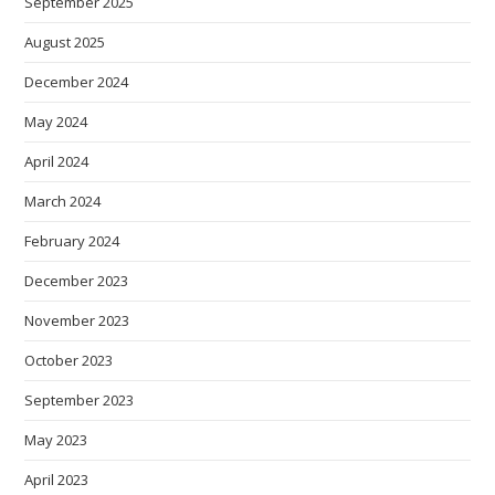
September 2025
August 2025
December 2024
May 2024
April 2024
March 2024
February 2024
December 2023
November 2023
October 2023
September 2023
May 2023
April 2023