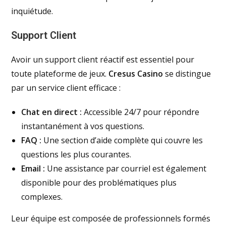
inquiétude.
Support Client
Avoir un support client réactif est essentiel pour
toute plateforme de jeux.
Cresus Casino
se distingue
par un service client efficace :
Chat en direct :
Accessible 24/7 pour répondre
instantanément à vos questions.
FAQ :
Une section d’aide complète qui couvre les
questions les plus courantes.
Email :
Une assistance par courriel est également
disponible pour des problématiques plus
complexes.
Leur équipe est composée de professionnels formés