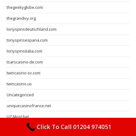
thegeekyglobe.com
thegrandivy.org
tonyspinsdeutschland.com
tonyspinsespana.com
tonyspinsitalia.com
tsarscasino-de.com
twincasino-sv.com
twincasino.us
Uncategorized
uniquecasinofrance.net
UZ Most bet
Click To Call 01204 974051
vegasherocasino.co.uk