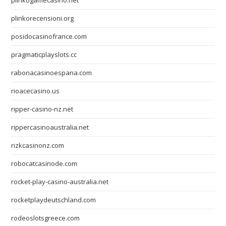
plinkorecensioni.org
posidocasinofrance.com
pragmaticplayslots.cc
rabonacasinoespana.com
rioacecasino.us
ripper-casino-nz.net
rippercasinoaustralia.net
rizkcasinonz.com
robocatcasinode.com
rocket-play-casino-australia.net
rocketplaydeutschland.com
rodeoslotsgreece.com