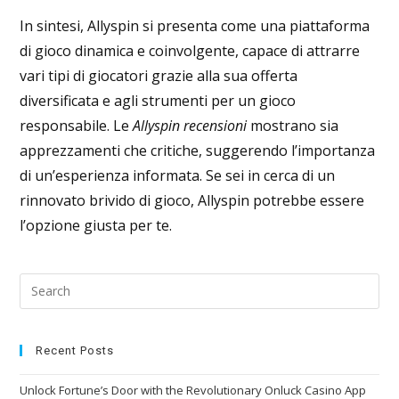
In sintesi, Allyspin si presenta come una piattaforma
di gioco dinamica e coinvolgente, capace di attrarre
vari tipi di giocatori grazie alla sua offerta
diversificata e agli strumenti per un gioco
responsabile. Le
Allyspin recensioni
mostrano sia
apprezzamenti che critiche, suggerendo l’importanza
di un’esperienza informata. Se sei in cerca di un
rinnovato brivido di gioco, Allyspin potrebbe essere
l’opzione giusta per te.
Recent Posts
Unlock Fortune’s Door with the Revolutionary Onluck Casino App