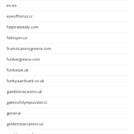
es-es
eyeofhorus.cc
fatpirateitaly.com
felixspin.us
frumzicasinogreece.com
funbetgreece.com
funbetuk.uk
funkyaardvark.co.uk
gambloriacasino.uk
gatesofolympusslot.cc
general
goldenstarcasino.us