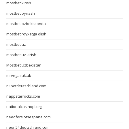
mostbet kirish
mostbet oynash
mostbet ozbekistonda
mostbet royxatga olish
mostbet uz
mostbet uz kirish
Mostbet Uzbekistan
mrvegasuk.uk
n1betdeutschland.com
nappstarrocks.com
nationalcasinopl.org
needforslotsespana.com
neon54deutschland.com