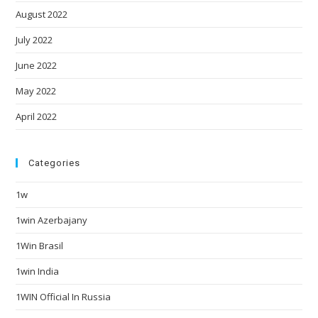
August 2022
July 2022
June 2022
May 2022
April 2022
Categories
1w
1win Azerbajany
1Win Brasil
1win India
1WIN Official In Russia