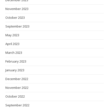
November 2023
October 2023
September 2023
May 2023
April 2023
March 2023
February 2023
January 2023
December 2022
November 2022
October 2022
September 2022