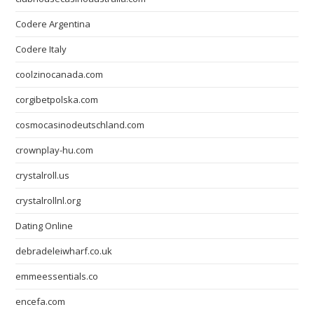
Codere Argentina
Codere Italy
coolzinocanada.com
corgibetpolska.com
cosmocasinodeutschland.com
crownplay-hu.com
crystalroll.us
crystalrollnl.org
Dating Online
debradeleiwharf.co.uk
emmeessentials.co
encefa.com