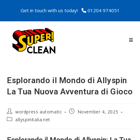
Get in touch with us today!
01204 974051
Esplorando il Mondo di Allyspin
La Tua Nuova Avventura di Gioco
wordpress automatic
November 4, 2025
allyspinitalia.net