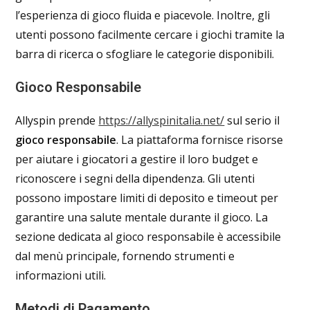
l’esperienza di gioco fluida e piacevole. Inoltre, gli
utenti possono facilmente cercare i giochi tramite la
barra di ricerca o sfogliare le categorie disponibili.
Gioco Responsabile
Allyspin prende
https://allyspinitalia.net/
sul serio il
gioco responsabile
. La piattaforma fornisce risorse
per aiutare i giocatori a gestire il loro budget e
riconoscere i segni della dipendenza. Gli utenti
possono impostare limiti di deposito e timeout per
garantire una salute mentale durante il gioco. La
sezione dedicata al gioco responsabile è accessibile
dal menù principale, fornendo strumenti e
informazioni utili.
Metodi di Pagamento