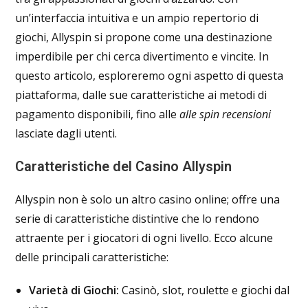
un’interfaccia intuitiva e un ampio repertorio di
giochi, Allyspin si propone come una destinazione
imperdibile per chi cerca divertimento e vincite. In
questo articolo, esploreremo ogni aspetto di questa
piattaforma, dalle sue caratteristiche ai metodi di
pagamento disponibili, fino alle
alle spin recensioni
lasciate dagli utenti.
Caratteristiche del Casino Allyspin
Allyspin non è solo un altro casino online; offre una
serie di caratteristiche distintive che lo rendono
attraente per i giocatori di ogni livello. Ecco alcune
delle principali caratteristiche:
Varietà di Giochi:
Casinò, slot, roulette e giochi dal