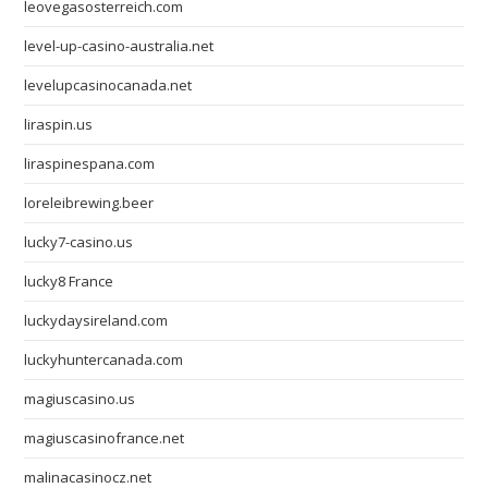
leovegasosterreich.com
level-up-casino-australia.net
levelupcasinocanada.net
liraspin.us
liraspinespana.com
loreleibrewing.beer
lucky7-casino.us
lucky8 France
luckydaysireland.com
luckyhuntercanada.com
magiuscasino.us
magiuscasinofrance.net
malinacasinocz.net