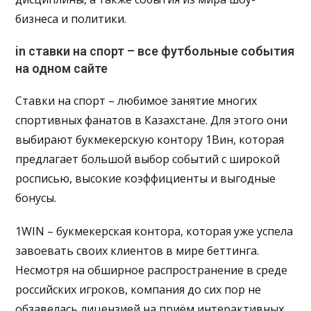
бизнеса и политики.
in ставки на спорт – все футбольные события
на одном сайте
Ставки на спорт – любимое занятие многих
спортивных фанатов в Казахстане. Для этого они
выбирают букмекерскую контору 1Вин, которая
предлагает большой выбор событий с широкой
росписью, высокие коэффициенты и выгодные
бонусы.
1WIN – букмекерская контора, которая уже успела
завоевать своих клиентов в мире беттинга.
Несмотря на обширное распространение в среде
российских игроков, компания до сих пор не
обзавелась лицензией на приём интерактивных