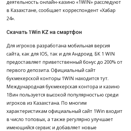
деятельность онлайн-казино «1WIN» расследуют
в Казахстане, сообщает корреспондент «Хабар
24».
Скачать 1Win KZ на смартфон
Для игроков разработана мобильная версия
сайта, как для IOS, так и для Андроид. БК 1 WIN
предоставляет приветственный бонус до 200% от
первого депозита. Официальный сайт
букмекерской конторы 1WIN находится тут.
Международная букмекерская контора и казино
1Вин пользуется высокой популярностью среди
игроков из Казахстана. По многим
характеристикам официальный сайт 1Win входит
в число топовых, а также регулярно улучшает
имеющийся сервис и добавляет новые