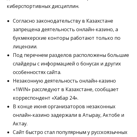
киберспортивных дисциплин.
Согласно законодательству в Казахстане
запрещена деятельность онлайн-казино, а
букмекерские конторы работают только по
лицензии.
Под перечнем разделов расположены большие
слайдеры с информацией о бонусах и других
особенностях сайта.
Незаконную деятельность онлайн-казино
«1WIN» расследуют в Казахстане, сообщает
корреспондент «Хабар 24».
В конце июня организаторов незаконных
онлайн-казино задержали в Атырау, Актобе и
Актау.
Сайт быстро стал популярным у русскоязычных