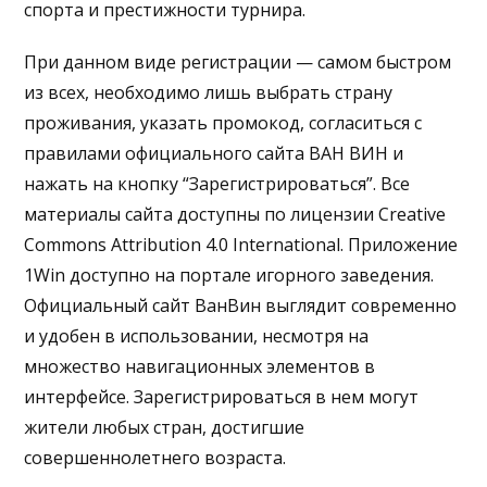
спорта и престижности турнира.
При данном виде регистрации — самом быстром
из всех, необходимо лишь выбрать страну
проживания, указать промокод, согласиться с
правилами официального сайта ВАН ВИН и
нажать на кнопку “Зарегистрироваться”. Все
материалы сайта доступны по лицензии Creative
Commons Attribution 4.0 International. Приложение
1Win доступно на портале игорного заведения.
Официальный сайт ВанВин выглядит современно
и удобен в использовании, несмотря на
множество навигационных элементов в
интерфейсе. Зарегистрироваться в нем могут
жители любых стран, достигшие
совершеннолетнего возраста.