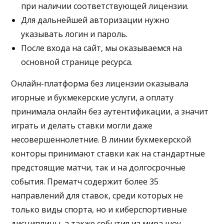
при наличии соответствующей лицензии.
Для дальнейшей авторизации нужно
указывать логин и пароль.
После входа на сайт, мы оказываемся на
основной странице ресурса.
Онлайн-платформа без лицензии оказывала
игорные и букмекерские услуги, а оплату
принимала онлайн без аутентификации, а значит
играть и делать ставки могли даже
несовершеннолетние. В линии букмекерской
конторы принимают ставки как на стандартные
предстоящие матчи, так и на долгосрочные
события. Прематч содержит более 35
направлений для ставок, среди которых не
только виды спорта, но и киберспортивные
дисциплины, а также события из мира шоу-