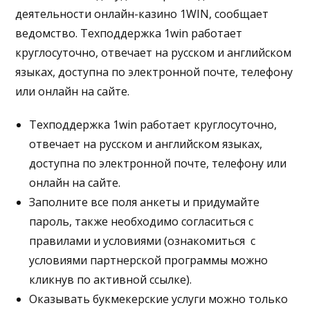
деятельности онлайн-казино 1WIN, сообщает
ведомство. Техподдержка 1win работает
круглосуточно, отвечает на русском и английском
языках, доступна по электронной почте, телефону
или онлайн на сайте.
Техподдержка 1win работает круглосуточно,
отвечает на русском и английском языках,
доступна по электронной почте, телефону или
онлайн на сайте.
Заполните все поля анкеты и придумайте
пароль, также необходимо согласиться с
правилами и условиями (ознакомиться с
условиями партнерской программы можно
кликнув по активной ссылке).
Оказывать букмекерские услуги можно только