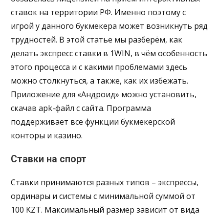
ставок на территории РФ. Именно поэтому с
игрой у данного букмекера может возникнуть ряд
трудностей. В этой статье мы разберём, как
делать экспресс ставки в 1WIN, в чём особенность
этого процесса и с какими проблемами здесь
можно столкнуться, а также, как их избежать.
Приложение для «Андроид» можно установить,
скачав apk-файл с сайта. Программа
поддерживает все функции букмекерской
конторы и казино.
Ставки на спорт
Ставки принимаются разных типов – экспрессы,
ординары и системы с минимальной суммой от
100 KZT. Максимальный размер зависит от вида