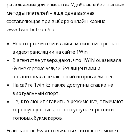
развлечения для клиентов. Удобные и безопасные
методы платежей – еще одна важная
составляющая при выборе онлайн-казино
www.1win-bet.com/ru
.
Некоторые матчи в лайве можно смотреть по
видеотрансляции на сайте 1Win.
В агентстве утверждают, что 1WIN оказывала
букмекерские услуги без лицензиии и
организовала незаконный игорный бизнес.
На сайте 1win kz также доступны ставки на
виртуальный спорт.
Те, кто любит ставить в режиме live, отмечают
хорошую роспись, но она уступает росписи
топовых букмекеров.
Если данные будут отличаться, игрок не сможет