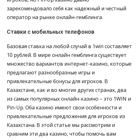
зарекомендовало себя как надежный и честный
оператор на рынке онлайн-гемблинга.
Ставки с мобильных телефонов
Базовая ставка на любой случай в 1win составляет
10 рублей. В мире онлайн гемблинга существует
множество вариантов интернет-казино, которые
предлагают разнообразные игры и
привлекательные бонусы для игроков. В
Казахстане, как и во многих других странах, два
из самых популярных онлайн-казино – это 1WIN и
Pin-Up. Оба казино имеют свои особенности и
привлекательные предложения для игроков из
Казахстана. В этой статье мы рассмотрим и
сравним эти два казино, чтобы помочь вам