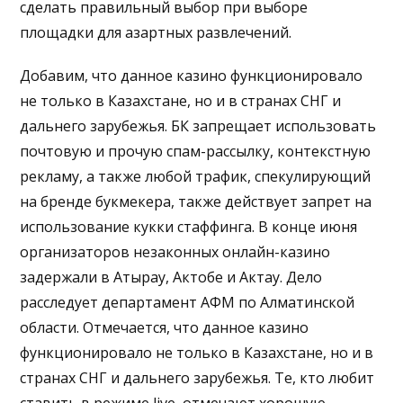
сделать правильный выбор при выборе
площадки для азартных развлечений.
Добавим, что данное казино функционировало
не только в Казахстане, но и в странах СНГ и
дальнего зарубежья. БК запрещает использовать
почтовую и прочую спам-рассылку, контекстную
рекламу, а также любой трафик, спекулирующий
на бренде букмекера, также действует запрет на
использование кукки стаффинга. В конце июня
организаторов незаконных онлайн-казино
задержали в Атырау, Актобе и Актау. Дело
расследует департамент АФМ по Алматинской
области. Отмечается, что данное казино
функционировало не только в Казахстане, но и в
странах СНГ и дальнего зарубежья. Те, кто любит