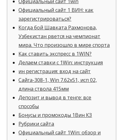
Официальный сайт 1win
Официальный сайт 1 ВИН: как
зарегистрироваться?
Когда бой Шавката Рахмонова,
Узбекистан рвется на чемпионат
мира. Что произошло в мире спорта
Как ставить экспресс в 1WIN?
Делаем ставки с 1Win: инструкция
ин регистрация: вход на сайт
Сайга-308-1, Win 7.62х51, исп 02,
длина ствола 415мм
Депозит и вывод в тенге: все
способы
Бонусы и промокоды 1Вин КЗ
Рубрики сайта
Официальный сайт 1Win: обзор и