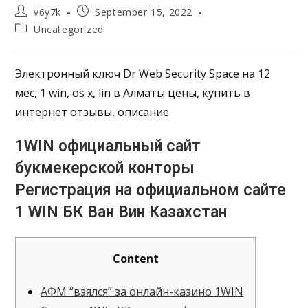
v6y7k
September 15, 2022
Uncategorized
Электронный ключ Dr Web Security Space на 12
мес, 1 win, os x, lin в Алматы цены, купить в
интернет отзывы, описание
1WIN официальный сайт
букмекерской конторы
Регистрация на официальном сайте
1 WIN БК Ван Вин Казахстан
Content
АФМ “взялся” за онлайн-казино 1WIN