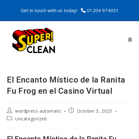
Get in touch with us today!
01204 974051
El Encanto Místico de la Ranita
Fu Frog en el Casino Virtual
wordpress automatic
October 3, 2025
Uncategorized