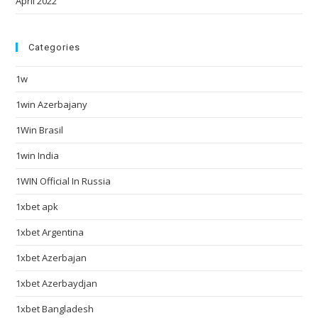
April 2022
Categories
1w
1win Azerbajany
1Win Brasil
1win India
1WIN Official In Russia
1xbet apk
1xbet Argentina
1xbet Azerbajan
1xbet Azerbaydjan
1xbet Bangladesh