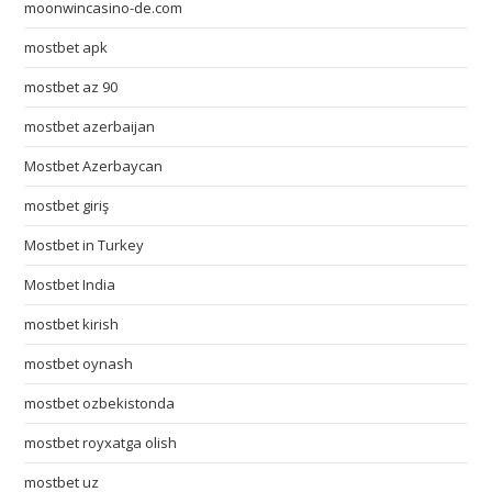
moonwincasino-de.com
mostbet apk
mostbet az 90
mostbet azerbaijan
Mostbet Azerbaycan
mostbet giriş
Mostbet in Turkey
Mostbet India
mostbet kirish
mostbet oynash
mostbet ozbekistonda
mostbet royxatga olish
mostbet uz