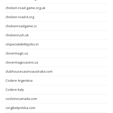
chicken-road-game.org.uk
chicken-road-it.org
chickenroadgame.cc
chickenrush.uk
ciispecialabilityjobs.in
clovermagic.us
clovermagiccasino.us
clubhousecasinoaustralia.com
Codere Argentina
Codere Italy
coolzinocanada.com
corgibetpolska.com