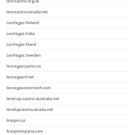
leoncasino.org.uk
leoncasinocanada.net
LeoVegas Finland
LeoVegas India
LeoVegas Irland
LeoVegas Sweden
leovegascasino.us
leovegasnl.net
leovegasosterreich.com
level-up-casino-australia.net
levelupcasinocanada.net
liraspin.us
liraspinespana.com