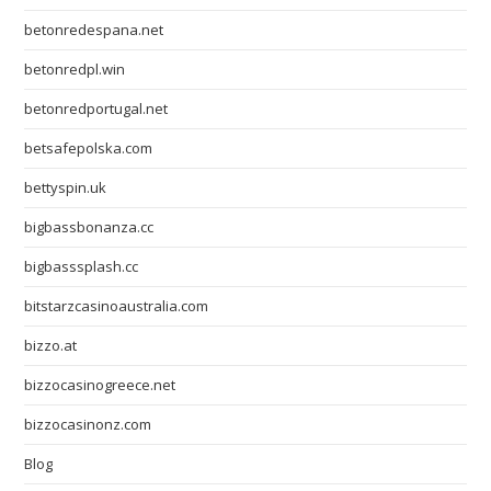
betonredespana.net
betonredpl.win
betonredportugal.net
betsafepolska.com
bettyspin.uk
bigbassbonanza.cc
bigbasssplash.cc
bitstarzcasinoaustralia.com
bizzo.at
bizzocasinogreece.net
bizzocasinonz.com
Blog