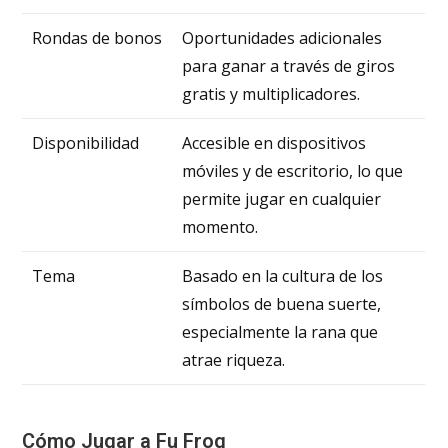
Rondas de bonos
Oportunidades adicionales
para ganar a través de giros
gratis y multiplicadores.
Disponibilidad
Accesible en dispositivos
móviles y de escritorio, lo que
permite jugar en cualquier
momento.
Tema
Basado en la cultura de los
símbolos de buena suerte,
especialmente la rana que
atrae riqueza.
Cómo Jugar a Fu Frog