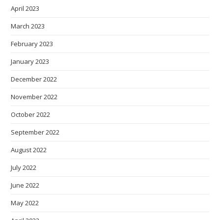
April 2023
March 2023
February 2023
January 2023
December 2022
November 2022
October 2022
September 2022
August 2022
July 2022
June 2022
May 2022