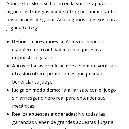
Aunque los
slots
se basan en la suerte, aplicar
algunas estrategias puede
fufrog.net
aumentar tus
posibilidades de ganar. Aquí algunos consejos para
jugar a
Fu Frog
:
Define tu presupuesto:
Antes de empezar,
establece una cantidad máxima que estés
dispuesto a gastar.
Aprovecha las bonificaciones:
Siempre verifica si
el casino ofrece promociones que puedan
beneficiar tu juego.
Juega en modo demo:
Familiarízate con el juego
sin arriesgar dinero real para entender sus
mecánicas.
Realiza apuestas moderadas:
No todas las
ganancias vienen de grandes apuestas. Jugar a