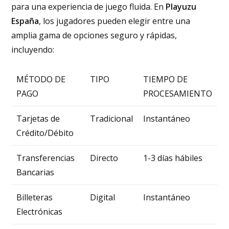
para una experiencia de juego fluida. En
Playuzu
España
, los jugadores pueden elegir entre una
amplia gama de opciones seguro y rápidas,
incluyendo:
MÉTODO DE
TIPO
TIEMPO DE
PAGO
PROCESAMIENTO
Tarjetas de
Tradicional
Instantáneo
Crédito/Débito
Transferencias
Directo
1-3 días hábiles
Bancarias
Billeteras
Digital
Instantáneo
Electrónicas