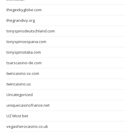
thegeekyglobe.com
thegrandivy.org
tonyspinsdeutschland.com
tonyspinsespana.com
tonyspinsitalia.com
tsarscasino-de.com
twincasino-sv.com
twincasino.us
Uncategorized
uniquecasinofrance.net
UZ Most bet
vegasherocasino.co.uk