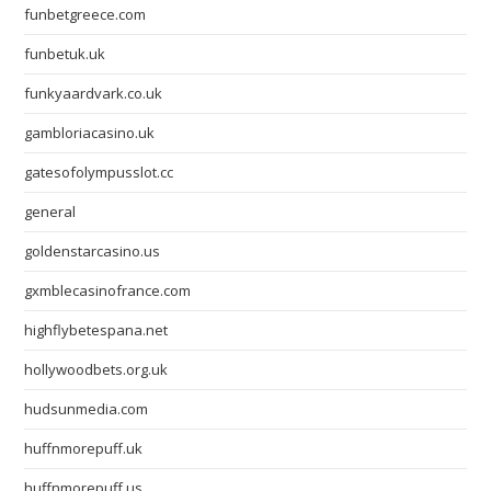
funbetgreece.com
funbetuk.uk
funkyaardvark.co.uk
gambloriacasino.uk
gatesofolympusslot.cc
general
goldenstarcasino.us
gxmblecasinofrance.com
highflybetespana.net
hollywoodbets.org.uk
hudsunmedia.com
huffnmorepuff.uk
huffnmorepuff.us