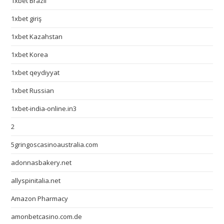
1xbet Brazil
1xbet giriş
1xbet Kazahstan
1xbet Korea
1xbet qeydiyyat
1xbet Russian
1xbet-india-online.in3
2
5gringoscasinoaustralia.com
adonnasbakery.net
allyspinitalia.net
Amazon Pharmacy
amonbetcasino.com.de