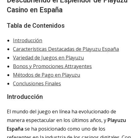
Descubriendo el Esplendor de Playuzu
Casino en España
Tabla de Contenidos
Introducción
Características Destacadas de Playuzu España
Variedad de Juegos en Playuzu
Bonos y Promociones Attrayentes
Métodos de Pago en Playuzu
Conclusiones Finales
Introducción
El mundo del juego en línea ha evolucionado de
manera espectacular en los últimos años, y
Playuzu
España
se ha posicionado como uno de los
referentes en la industria de los casinos digitales. Con