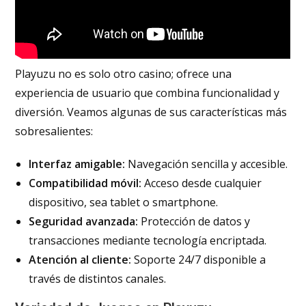
Playuzu no es solo otro casino; ofrece una
experiencia de usuario que combina funcionalidad y
diversión. Veamos algunas de sus características más
sobresalientes:
Interfaz amigable:
Navegación sencilla y accesible.
Compatibilidad móvil:
Acceso desde cualquier
dispositivo, sea tablet o smartphone.
Seguridad avanzada:
Protección de datos y
transacciones mediante tecnología encriptada.
Atención al cliente:
Soporte 24/7 disponible a
través de distintos canales.