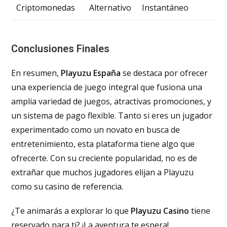
Criptomonedas
Alternativo
Instantáneo
Conclusiones Finales
En resumen,
Playuzu España
se destaca por ofrecer
una experiencia de juego integral que fusiona una
amplia variedad de juegos, atractivas promociones, y
un sistema de pago flexible. Tanto si eres un jugador
experimentado como un novato en busca de
entretenimiento, esta plataforma tiene algo que
ofrecerte. Con su creciente popularidad, no es de
extrañar que muchos jugadores elijan a Playuzu
como su casino de referencia.
¿Te animarás a explorar lo que
Playuzu Casino
tiene
reservado para ti? ¡La aventura te espera!