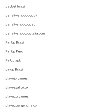
pagbet brazil
penalty-shoot-out.uk
penaltyshootout.eu
penaltyshootoutitalia.com
Pin Up Brazil
Pin Up Peru
PinUp apk
pinup Brazil
playojo.games
playregal.co.uk
playuzu.games
playuzuargentina.com