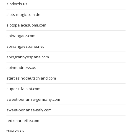
slotlords.us
slots-magic.com.de
slotspalacesuomi.com
spinangacz.com
spinangaespana.net
spingrannyespana.com
spinmadness.us
starcasinodeutschland.com
super-ufa-slot.com
sweet-bonanza-germany.com
sweet-bonanza-italy.com
tedxmarseille.com
tfsvl.co.uk