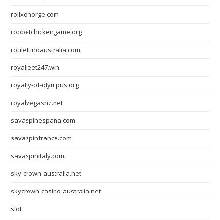
rollxonorge.com
roobetchickengame.org
roulettinoaustralia.com
royaljeet247.win
royalty-of-olympus.org
royalvegasnz.net
savaspinespana.com
savaspinfrance.com
savaspinitaly.com
sky-crown-australia.net
skycrown-casino-australia.net
slot