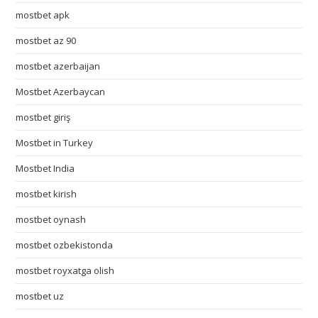
mostbet apk
mostbet az 90
mostbet azerbaijan
Mostbet Azerbaycan
mostbet giriş
Mostbet in Turkey
Mostbet India
mostbet kirish
mostbet oynash
mostbet ozbekistonda
mostbet royxatga olish
mostbet uz