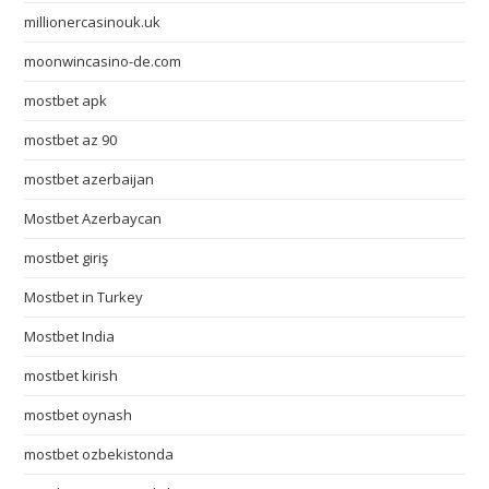
millionercasinouk.uk
moonwincasino-de.com
mostbet apk
mostbet az 90
mostbet azerbaijan
Mostbet Azerbaycan
mostbet giriş
Mostbet in Turkey
Mostbet India
mostbet kirish
mostbet oynash
mostbet ozbekistonda