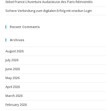
0xbet France L’Aventure Audacieuse des Paris Réinventés
Sichere Verbindung zum digitalen Erfolg mit onedun Login
Recent Comments
Archives
August 2026
July 2026
June 2026
May 2026
April 2026
March 2026
February 2026