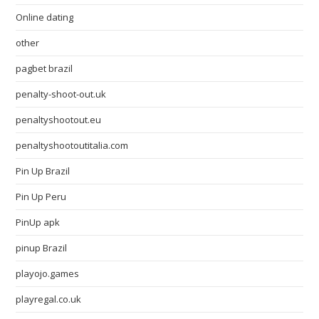
Online dating
other
pagbet brazil
penalty-shoot-out.uk
penaltyshootout.eu
penaltyshootoutitalia.com
Pin Up Brazil
Pin Up Peru
PinUp apk
pinup Brazil
playojo.games
playregal.co.uk