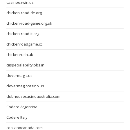
casinoozwin.us
chicken-road-de.org
chicken-road-game.org.uk
chicken-road-it.org
chickenroadgame.cc
chickenrush.uk
ciispecialabilityjobs.in
clovermagic.us
clovermagiccasino.us
clubhousecasinoaustralia.com
Codere Argentina
Codere Italy
coolzinocanada.com