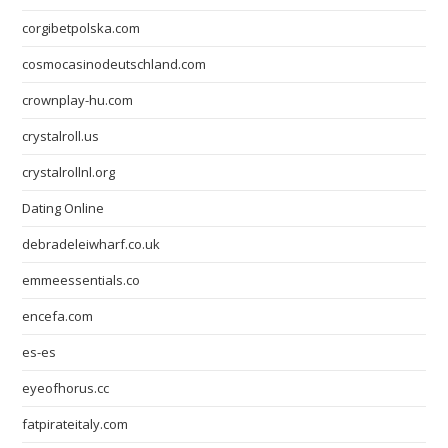
corgibetpolska.com
cosmocasinodeutschland.com
crownplay-hu.com
crystalroll.us
crystalrollnl.org
Dating Online
debradeleiwharf.co.uk
emmeessentials.co
encefa.com
es-es
eyeofhorus.cc
fatpirateitaly.com