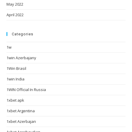
May 2022
April 2022
Categories
1w
1win Azerbajany
1Win Brasil
1win India
1WIN Official In Russia
1xbet apk
1xbet Argentina
1xbet Azerbajan