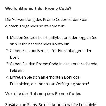
Wie funktioniert der Promo Code?
Die Verwendung des Promo Codes ist denkbar
einfach. Folgendes sollten Sie tun:
Melden Sie sich bei Highflybet an oder loggen Sie
sich in Ihr bestehendes Konto ein.
Gehen Sie zum Bereich für Einzahlungen oder
Boni.
Geben Sie den Promo Code in das entsprechende
Feld ein.
Erfreuen Sie sich an erhöhten Boni oder
Freispielen, die Ihnen zur Verfügung stehen!
Vorteile der Nutzung des Promo Codes
Zusätzliche Spins:
Spieler können häufig Freispiele