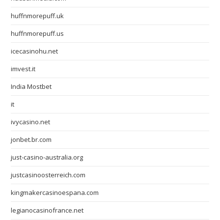
huffnmorepuff.uk
huffnmorepuff.us
icecasinohu.net
imvest.it
India Mostbet
it
ivycasino.net
jonbet.br.com
just-casino-australia.org
justcasinoosterreich.com
kingmakercasinoespana.com
legianocasinofrance.net