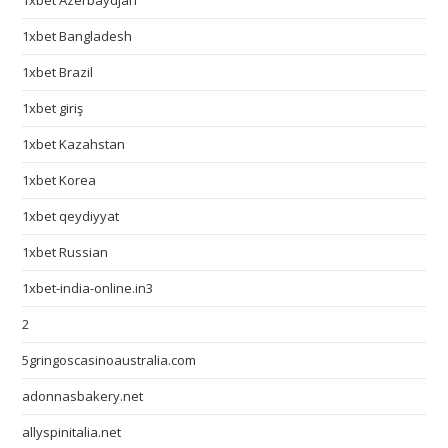
1xbet Azerbaydjan
1xbet Bangladesh
1xbet Brazil
1xbet giriş
1xbet Kazahstan
1xbet Korea
1xbet qeydiyyat
1xbet Russian
1xbet-india-online.in3
2
5gringoscasinoaustralia.com
adonnasbakery.net
allyspinitalia.net