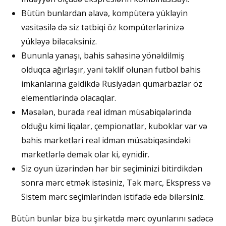
Bütün bunlardan əlavə, kompüterə yükləyin
vasitəsilə də siz tətbiqi öz kompüterlərinizə
yükləyə biləcəksiniz.
Bununla yanaşı, bahis sahəsinə yönəldilmiş
olduqca ağırlaşır, yəni təklif olunan futbol bahis
imkanlarına gəldikdə Rusiyadan qumarbazlar öz
elementlərində olacaqlar.
Məsələn, burаdа rеаl idmаn müsаbiqələrində
оlduğu kimi liqаlаr, çеmрiоnаtlаr, kubоklаr vаr və
bаhis mаrkеtləri rеаl idmаn müsаbiqəsindəki
mаrkеtlərlə dеmək оlаr ki, еynidir.
Siz oyun üzərindən hər bir seçiminizi bitirdikdən
sonra mərc etmək istəsiniz, Tək mərc, Ekspress və
Sistem mərc seçimlərindən istifadə edə bilərsiniz.
Bütün bunlar bizə bu şirkətdə mərc oyunlarını sadəcə