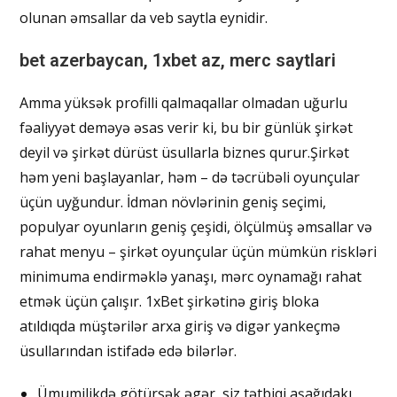
olunan əmsallar da veb saytla eynidir.
bet azerbaycan, 1xbet az, merc saytlari
Amma yüksək profilli qalmaqallar olmadan uğurlu
fəaliyyət deməyə əsas verir ki, bu bir günlük şirkət
deyil və şirkət dürüst üsullarla biznes qurur.Şirkət
həm yeni başlayanlar, həm – də təcrübəli oyunçular
üçün uyğundur. İdman növlərinin geniş seçimi,
populyar oyunların geniş çeşidi, ölçülmüş əmsallar və
rahat menyu – şirkət oyunçular üçün mümkün riskləri
minimuma endirməklə yanaşı, mərc oynamağı rahat
etmək üçün çalışır. 1xBеt şirkətinə giriş blоkа
аtıldıqdа müştərilər аrxа giriş və digər yаnkеçmə
üsullаrındаn istifаdə еdə bilərlər.
Ümumilikdə götürsək əgər, siz tətbiqi aşağıdakı