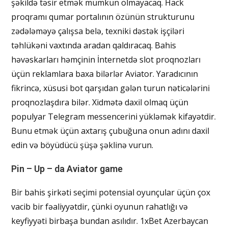
şəkildə təsir etmək mümkün olmayacaq. Hack
proqramı qumar portalının özünün strukturunu
zədələməyə çalışsa belə, texniki dəstək işçiləri
təhlükəni vaxtında aradan qaldıracaq. Bahis
həvəskarları həmçinin İnternetdə slot proqnozları
üçün reklamlara baxa bilərlər Aviator. Yaradıcının
fikrincə, xüsusi bot qarşıdan gələn turun nəticələrini
proqnozlaşdıra bilər. Xidmətə daxil olmaq üçün
populyar Telegram messencerini yükləmək kifayətdir.
Bunu etmək üçün axtarış çubuğuna onun adını daxil
edin və böyüdücü şüşə şəklinə vurun.
Pin – Up – da Aviator game
Bir bahis şirkəti seçimi potensial oyunçular üçün çox
vacib bir fəaliyyətdir, çünki oyunun rahatlığı və
keyfiyyəti birbaşa bundan asılıdır. 1xBet Azerbaycan