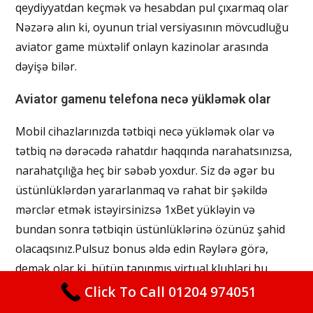
qeydiyyatdan keçmək və hesabdan pul çıxarmaq olar
Nəzərə alın ki, oyunun trial versiyasının mövcudluğu
aviator game müxtəlif onlayn kazinolar arasında
dəyişə bilər.
Aviator gamenu telefona necə yükləmək olar
Mobil cihazlarınızda tətbiqi necə yükləmək olar və
tətbiq nə dərəcədə rahatdır haqqında narahatsınızsa,
narahatçılığa heç bir səbəb yoxdur. Siz də əgər bu
üstünlüklərdən yararlanmaq və rahat bir şəkildə
mərclər etmək istəyirsinizsə 1xBet yükləyin və
bundan sonra tətbiqin üstünlüklərinə özünüz şahid
olacaqsınız.Pulsuz bonus əldə edin Rəylərə görə,
demək olar ki, bütün tanınmış virtual klublari bu
game təmsil edir. İtkilərin qarşısını almaq və büdcənizi
Click To Call 01204 974051
idarə etmək üçün ağlabatan limitlər təyin etmək və