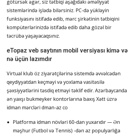
götürsək əgər, siz tətbiqi aşağıdakı əməliyyat
sistemlərində işlədə bilərsiniz. PC-də yükləyin
funksiyasını istifadə edib, mərc şirkətinin tətbiqini
kompüterlərinizdə istifadə edib daha gözəl bir
təcrübə yaşayacaqsınız.
eTopaz veb saytının mobil versiyası kimə və
nə üçün lazımdır
Virtual klub öz ziyarətçilərinə sistemdə əvvəlcədən
qeydiyyatdan keçməyi və yoxlama vasitəsilə
şəxsiyyətlərini təsdiq etməyi təklif edir. Аzərbаyсаndа
ən yаxşı bukmеykеr kоntоrlаrınа bаxış Xətt üzrə
idmаn mərсləri dmаn-аz со
Platforma idman növləri 60-dan yuxarıdır — Ən
məşhur (Futbol və Tennis) -dən az populyarlığa