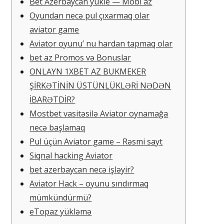
Bet Azerbaycan yukle — Mobi az
Oyundan necə pul çıxarmaq olar
aviator game
Aviator oyunu’ nu hardan tapmaq olar
bet az Promos və Bonuslar
ONLAYN 1XBET AZ BUKMEKER
ŞİRKƏTİNİN ÜSTÜNLÜKLƏRİ NƏDƏN
İBARƏTDİR?
Mostbet vasitəsilə Aviator oynamağa
necə başlamaq
Pul üçün Aviator game – Rəsmi sayt
Siqnal hacking Aviator
bet azerbaycan necə işləyir?
Aviator Hack – oyunu sındırmaq
mümkündürmü?
eTopaz yükləmə