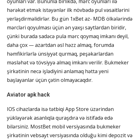
oyunları var. Bununla birlikdə, mərc oyunlari ilə
hərəkət etmək istəyənlər ilk növbədə pul vəsaitlərini
yerləşdirməlidirlər. Bu gün 1xBet az- MDB ölkələrində
mərcləri qoyulması üçün ən yaxşı saytlardan biridir,
çünki burada sadəcə pula mərc qoymaq imkanı deyil,
daha çox — azartdan əsl həzz almaq, forumda
həmfikirlərlə ünsiyyət qurmaq, peşəkarlardan
məsləhət və tövsiyyə almaq imkanı verilir. Bukmeker
şirkətinin necə işlədiyini anlamaq hətta yeni
başlayanlar üçün çətin olmayacaqdır.
Aviator apk hack
IOS cihazlarda isə tətbiqi App Store üzərindən
yükləyərək asanlıqla quraşdıra və istifadə edə
bilərsiniz. MostBet mobil versiyasında bukmeker
şirkətinin vebsayt versiyasında olduğu kimi depozit və