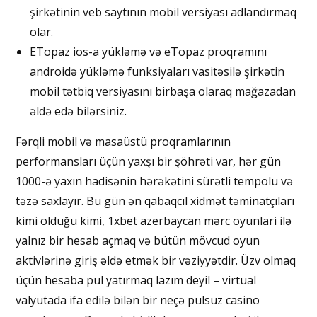
şirkətinin veb saytının mobil versiyası adlandırmaq
olar.
ETopaz ios-a yükləmə və eTopaz proqramını
androidə yükləmə funksiyaları vasitəsilə şirkətin
mobil tətbiq versiyasını birbaşa olaraq mağazadan
əldə edə bilərsiniz.
Fərqli mobil və masaüstü proqramlarının
performansları üçün yaxşı bir şöhrəti var, hər gün
1000-ə yaxın hadisənin hərəkətini sürətli tempolu və
təzə saxlayır. Bu gün ən qabaqcıl xidmət təminatçıları
kimi olduğu kimi, 1xbet azerbaycan mərc oyunlari ilə
yalnız bir hesab açmaq və bütün mövcud oyun
aktivlərinə giriş əldə etmək bir vəziyyətdir. Üzv olmaq
üçün hesaba pul yatırmaq lazım deyil – virtual
valyutada ifa edilə bilən bir neçə pulsuz casino