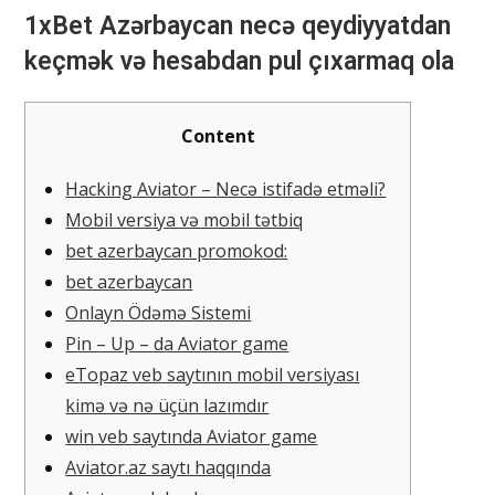
1xBet Azərbaycan necə qeydiyyatdan
keçmək və hesabdan pul çıxarmaq ola
Content
Hacking Aviator – Necə istifadə etməli?
Mobil versiya və mobil tətbiq
bet azerbaycan promokod:
bet azerbaycan
Onlayn Ödəmə Sistemi
Pin – Up – da Aviator game
eTopaz veb saytının mobil versiyası
kimə və nə üçün lazımdır
win veb saytında Aviator game
Aviator.az saytı haqqında