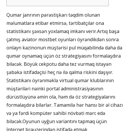
Qumar janrının pərəstişkarı təqdim olunan
məlumatlara etibar etmirsə, tərtibatçılar ona
statistikanı şəxsən yoxlamaq imkanı verir.Artıq başa
çatmış aviator mostbet oyunları öyrəndikdən sonra
onlayn kazinonun müştərisi pul müqabilində daha da
qumar oynamaq üçün öz strategiyasını formalaşdıra
biləcək. Böyük cekpotu daha tez vurmaq istəyən
şəbəkə istifadəçisi heç nə ilə qalma riskini daşıyır.
Statistikanı öyrənməklə virtual qumar klublarının
müştəriləri nəinki portal administrasiyasının
dürüstlüyünə əmin ola, həm də öz strategiyalarını
formalaşdıra bilərlər. Tamamilə hər hansı bir əl cihazı
və ya fərdi kompüter sahibi növbəti mərc edə
biləcək.Oyunun uyğun variantını tapmaq üçün
İnternet brauzerindən istifadə etmək