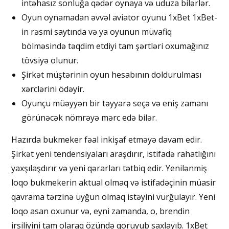
intəhasız sonluğa qədər oynaya və uduza bilərlər.
Oyun oynamadan əvvəl aviator oyunu 1xBet 1xBet-
in rəsmi saytında və ya oyunun müvafiq
bölməsində təqdim etdiyi tam şərtləri oxumağınız
tövsiyə olunur.
Şirkət müştərinin oyun hesabının doldurulması
xərclərini ödəyir.
Oyunçu müəyyən bir təyyarə seçə və eniş zamanı
görünəcək nömrəyə mərc edə bilər.
Hazırda bukmeker fəal inkişaf etməyə davam edir.
Şirkət yeni tendensiyaları araşdırır, istifadə rahatlığını
yaxşılaşdırır və yeni qərarları tətbiq edir. Yenilənmiş
loqo bukmekerin aktual olmaq və istifadəçinin müasir
qavrama tərzinə uyğun olmaq istəyini vurğulayır. Yeni
loqo asan oxunur və, eyni zamanda, o, brendin
irsiliyini tam olaraq özündə qoruyub saxlayıb. 1xBet