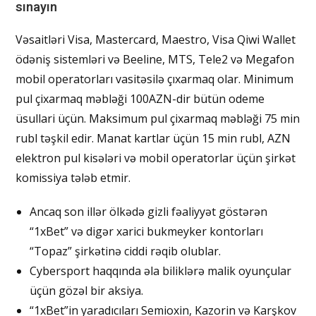
sınayın
Vəsaitləri Visa, Mastercard, Maestro, Visa Qiwi Wallet
ödəniş sistemləri və Beeline, MTS, Tele2 və Megafon
mobil operatorları vasitəsilə çıxarmaq olar. Minimum
pul çixarmaq məbləği 100AZN-dir bütün odeme
üsullari üçün. Maksimum pul çixarmaq məbləği 75 min
rubl təşkil edir. Manat kartlar üçün 15 min rubl, AZN
elektron pul kisələri və mobil operatorlar üçün şirkət
komissiya tələb etmir.
Ancaq son illər ölkədə gizli fəaliyyət göstərən
“1xBet” və digər xarici bukmeyker kontorları
“Topaz” şirkətinə ciddi rəqib olublar.
Cybersport haqqında əla biliklərə malik oyunçular
üçün gözəl bir aksiya.
“1xBet”in yaradıcıları Semioxin, Kazorin və Karşkov