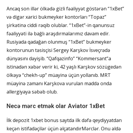
Ancaq son illər ölkədə gizli fəaliyyət göstərən “1xBet”
və digər xarici bukmeyker kontorları “Topaz”
şirkətinə ciddi rəqib olublar. “1xBet”-in qanunsuz
fəaliyyəti ilə bağlı araşdırmalarımız davam edir.
Rusiyada qadağan olunmuş “1xBet” bukmeyker
kontorunun təsisçisi Sergey Karşkov İsveçrədə
dünyasını dəyişib. “Qafqazinfo” “Kommersant”a
istinadən xəbər verir ki, 42 yaşlı Karşkov sözügedən
ölkəyə “chekh-up” müayinə üçün yollanıb. MRT
müayinə zamanı Karşkova vurulan maddə onda
allergiyaya səbəb olub.
Necə mərc etmək olar Aviator 1xBet
İlk depozit 1xbet bonus saytda ilk dəfə qeydiyyatdan
keçən istifadəçilər üçün əlçatandırMərclər. Onu əldə