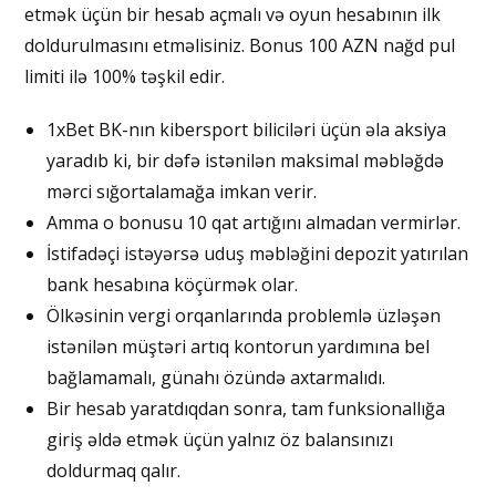
etmək üçün bir hesab açmalı və oyun hesabının ilk
doldurulmasını etməlisiniz. Bonus 100 AZN nağd pul
limiti ilə 100% təşkil edir.
1xBet BK-nın kibersport biliciləri üçün əla aksiya
yaradıb ki, bir dəfə istənilən maksimal məbləğdə
mərci sığortalamağa imkan verir.
Amma o bonusu 10 qat artığını almadan vermirlər.
İstifadəçi istəyərsə uduş məbləğini depozit yatırılan
bank hesabına köçürmək olar.
Ölkəsinin vergi orqanlarında problemlə üzləşən
istənilən müştəri artıq kontorun yardımına bel
bağlamamalı, günahı özündə axtarmalıdı.
Bir hesab yaratdıqdan sonra, tam funksionallığa
giriş əldə etmək üçün yalnız öz balansınızı
doldurmaq qalır.