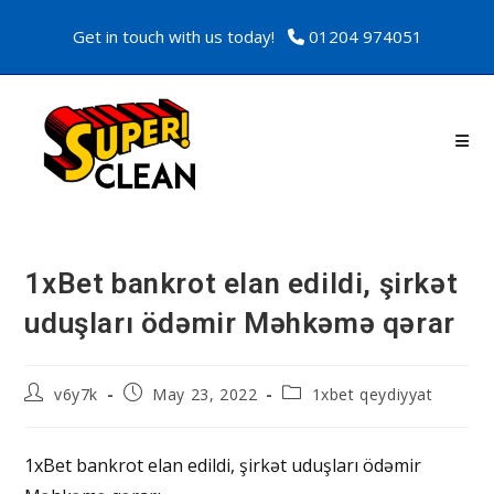
Get in touch with us today!
01204 974051
1xBet bankrot elan edildi, şirkət
uduşları ödəmir Məhkəmə qərar
v6y7k
May 23, 2022
1xbet qeydiyyat
1xBet bankrot elan edildi, şirkət uduşları ödəmir