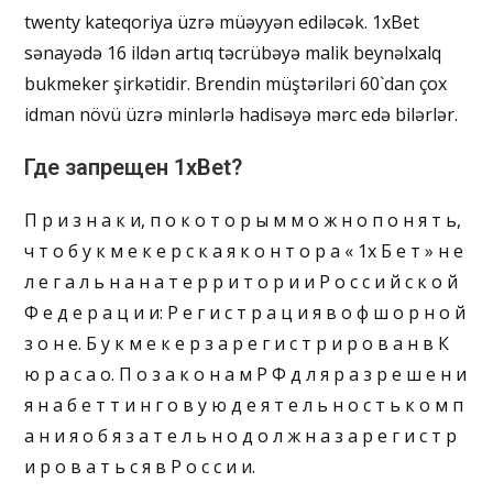
twenty kateqoriya üzrə müəyyən ediləcək. 1xBet
sənayədə 16 ildən artıq təcrübəyə malik beynəlxalq
bukmeker şirkətidir. Brendin müştəriləri 60`dan çox
idman növü üzrə minlərlə hadisəyə mərc edə bilərlər.
Где запрещен 1xBet?
П р и з н а к и, п о к о т о р ы м м о ж н о п о н я т ь,
ч т о б у к м е к е р с к а я к о н т о р а « 1х Б е т » н е
л е г а л ь н а н а т е р р и т о р и и Р о с с и й с к о й
Ф е д е р а ц и и: Р е г и с т р а ц и я в о ф ш о р н о й
з о н е. Б у к м е к е р з а р е г и с т р и р о в а н в К
ю р а с а о. П о з а к о н а м Р Ф д л я р а з р е ш е н и
я н а б е т т и н г о в у ю д е я т е л ь н о с т ь к о м п
а н и я о б я з а т е л ь н о д о л ж н а з а р е г и с т р
и р о в а т ь с я в Р о с с и и.