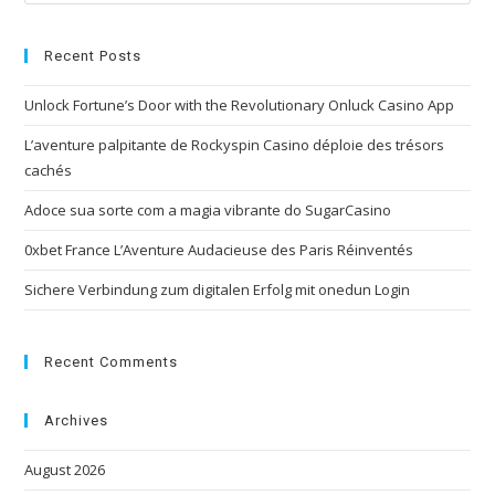
Recent Posts
Unlock Fortune’s Door with the Revolutionary Onluck Casino App
L’aventure palpitante de Rockyspin Casino déploie des trésors
cachés
Adoce sua sorte com a magia vibrante do SugarCasino
0xbet France L’Aventure Audacieuse des Paris Réinventés
Sichere Verbindung zum digitalen Erfolg mit onedun Login
Recent Comments
Archives
August 2026