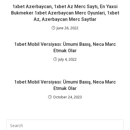
1xbet Azerbaycan, 1xbet Az Merc Saytı, En Yaxsi
Bukmeker 1xbet Azerbaycan Merc Oyunlari, 1xbet
Az, Azerbaycan Merc Saytlar
June 26, 2022
1xbet Mobil Versiyası: Ümumi Baxış, Necə Mərc
Etmək Olar
July 4, 2022
1xbet Mobil Versiyası: Ümumi Baxış, Necə Mərc
Etmək Olar
October 24, 2023