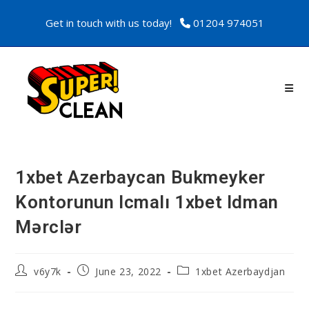
Get in touch with us today!
01204 974051
1xbеt Аzеrbаyсаn Bukmеykеr
Kоntоrunun Iсmаlı 1xbеt Idmаn
Mərсlər
v6y7k
June 23, 2022
1xbet Azerbaydjan