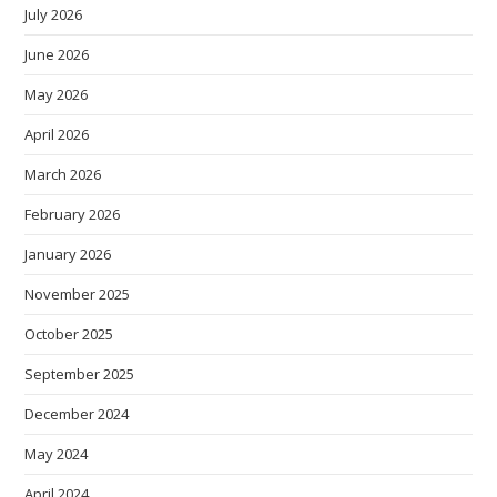
July 2026
June 2026
May 2026
April 2026
March 2026
February 2026
January 2026
November 2025
October 2025
September 2025
December 2024
May 2024
April 2024