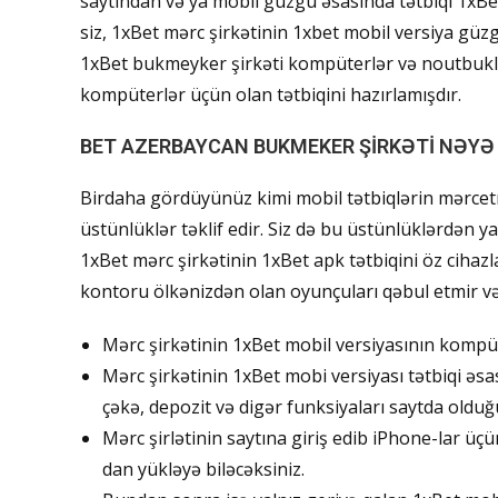
saytından və ya mobil güzgü əsasında tətbiqi 1xBet
siz, 1xBet mərc şirkətinin 1xbet mobil versiya gü
1xBet bukmeyker şirkəti kompüterlər və noutbuklar
kompüterlər üçün olan tətbiqini hazırlamışdır.
BET AZERBAYCAN BUKMEKER ŞİRKƏTİ NƏYƏ
Birdaha gördüyünüz kimi mobil tətbiqlərin mərcetm
üstünlüklər təklif edir. Siz də bu üstünlüklərdən y
1xBet mərc şirkətinin 1xBet apk tətbiqini öz ciha
kontoru ölkənizdən olan oyunçuları qəbul etmir və
Mərc şirkətinin 1xBet mobil versiyasının kompüter
Mərc şirkətinin 1xBet mobi versiyası tətbiqi əsas
çəkə, depozit və digər funksiyaları saytda olduğu
Mərc şirlətinin saytına giriş edib iPhone-lar üç
dan yükləyə biləcəksiniz.