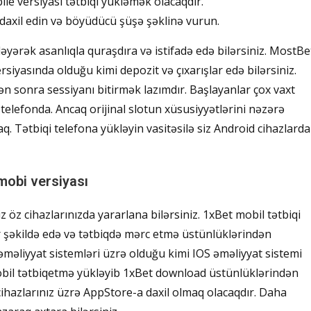
le versiyası tətbiqi yükləmək olacaqdır.
axil edin və böyüdücü şüşə şəklinə vurun.
əyərək asanlıqla quraşdıra və istifadə edə bilərsiniz. MostBe
iyasında olduğu kimi depozit və çıxarışlar edə bilərsiniz.
n sonra sessiyanı bitirmək lazımdır. Başlayanlar çox vaxt
r telefonda. Ancaq orijinal slotun xüsusiyyətlərini nəzərə
Tətbiqi telefona yükləyin vasitəsilə siz Android cihazlarda
mobi versiyası
 öz cihazlarınızda yararlana bilərsiniz. 1xBet mobil tətbiqi
 bir şəkildə edə və tətbiqdə mərc etmə üstünlüklərindən
 əməliyyat sistemləri üzrə olduğu kimi IOS əməliyyat sistemi
 mobil tətbiqetmə yükləyib 1xBet download üstünlüklərindən
 cihazlarınız üzrə AppStore-a daxil olmaq olacaqdır. Daha