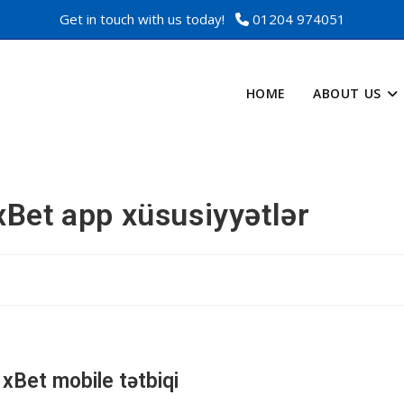
Get in touch with us today!
01204 974051
HOME
ABOUT US
xBet app xüsusiyyətlər
1xBet mobile tətbiqi