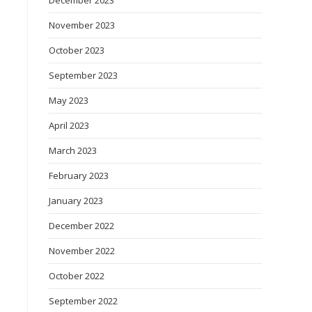
December 2023
November 2023
October 2023
September 2023
May 2023
April 2023
March 2023
February 2023
January 2023
December 2022
November 2022
October 2022
September 2022