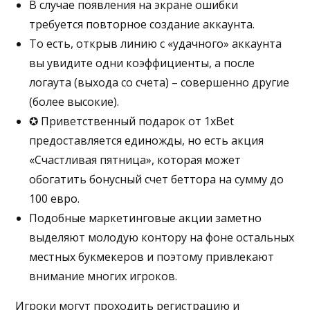
В случае появления на экране ошибки
требуется повторное создание аккаунта.
То есть, открыв линию с «удачного» аккаунта
вы увидите одни коэффициенты, а после
логаута (выхода со счета) – совершенно другие
(более высокие).
✪ Приветственный подарок от 1xBet
предоставляется единожды, но есть акция
«Счастливая пятница», которая может
обогатить бонусный счет беттора на сумму до
100 евро.
Подобные маркетинговые акции заметно
выделяют молодую контору на фоне остальных
местных букмекеров и поэтому привлекают
внимание многих игроков.
Игроки могут проходить регистрацию и