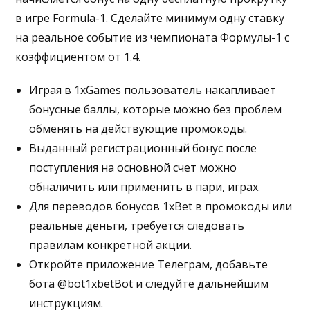
в игре Formula-1. Сделайте минимум одну ставку
на реальное событие из чемпионата Формулы-1 с
коэффициентом от 1.4.
Играя в 1xGames пользователь накапливает
бонусные баллы, которые можно без проблем
обменять на действующие промокоды.
Выданный регистрационный бонус после
поступления на основной счет можно
обналичить или применить в пари, играх.
Для переводов бонусов 1xBet в промокоды или
реальные деньги, требуется следовать
правилам конкретной акции.
Откройте приложение Телеграм, добавьте
бота @bot1xbetBot и следуйте дальнейшим
инструкциям.