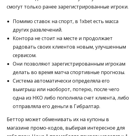
смогут только ранее зарегистрированные игроки.
Помимо ставок на спорт, в 1xbet есть масса
других развлечений.
Контора не стоит на месте и продолжает
радовать своих клиентов новым, улучшенным
сервисом.
Они позволяют зарегистрированным игрокам
делать во время матча спортивные прогнозы.
Система автоматически определяла его
выигрыш или наоборот, потерю, после чего
одна из НКО либо пополняла счет клиента, либо
отправляла его деньги в Гибралтар.
Беттор может обменивать их на купоны в
магазине промо-кодов, выбирая интересное для