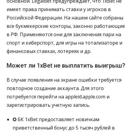
основной. Legalbet предупреждает, что 1xBet не
имеет права принимать ставки у игроков в
Российской Федерации. На нашем сайте собраны
все букмекерские конторы, законно работающие
в РФ. Применяются они для заключения пари на
спорт и киберспорт, для игры на тотализаторе и
финансовых ставках, лотереях и др.
Может ли 1xBet не выплатить выигрыш?
В случае появления на экране ошибки требуется
повторное создание аккаунта. Для этого
потребуется перейти на appleid.apple.com и
зарегистрировать учетную запись.
✪ БК 1xBet предоставляет новичкам
приветственный бонус до 5 тысяч рублей в