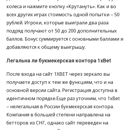
колеса и нажмите кнопку «Крутануть». Как и во
всех других играх стоимость одной попытки – 50
рублей. Игроки, которые выиграли два раза
подряд получают от 50 до 200 дополнительных
баллов. Бонус суммируется с основными баллами и
добавляются к общему выигрышу.
Легальна ли букмекерская контора 1xBet
После входа на сайт 1XBET через зеркало вы
получаете доступ к тем же функциям, что и на
основной версии сайта. Регистрация доступна в
идентичном порядке.Еще раз уточним, что 1xBet
– нелегальная в России букмекерская контора.
Компания в большей степени направлена на
бетторов из СНГ, однако сайт переведен на