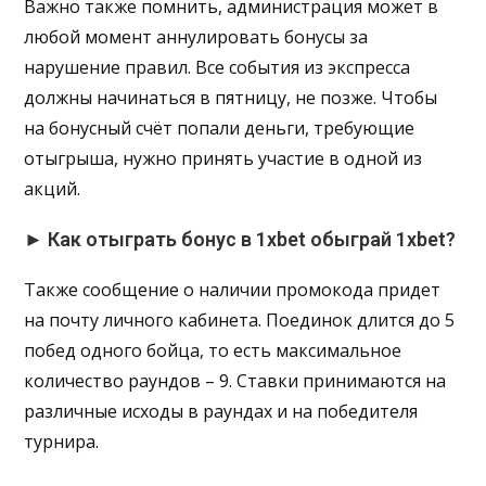
Важно также помнить, администрация может в
любой момент аннулировать бонусы за
нарушение правил. Все события из экспресса
должны начинаться в пятницу, не позже. Чтобы
на бонусный счёт попали деньги, требующие
отыгрыша, нужно принять участие в одной из
акций.
► Как отыграть бонус в 1xbet обыграй 1xbet?
Также сообщение о наличии промокода придет
на почту личного кабинета. Поединок длится до 5
побед одного бойца, то есть максимальное
количество раундов – 9. Ставки принимаются на
различные исходы в раундах и на победителя
турнира.