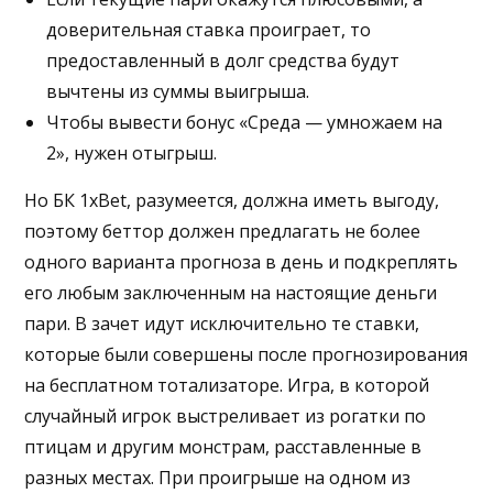
доверительная ставка проиграет, то
предоставленный в долг средства будут
вычтены из суммы выигрыша.
Чтобы вывести бонус «Среда — умножаем на
2», нужен отыгрыш.
Но БК 1xBet, разумеется, должна иметь выгоду,
поэтому беттор должен предлагать не более
одного варианта прогноза в день и подкреплять
его любым заключенным на настоящие деньги
пари. В зачет идут исключительно те ставки,
которые были совершены после прогнозирования
на бесплатном тотализаторе. Игра, в которой
случайный игрок выстреливает из рогатки по
птицам и другим монстрам, расставленные в
разных местах. При проигрыше на одном из