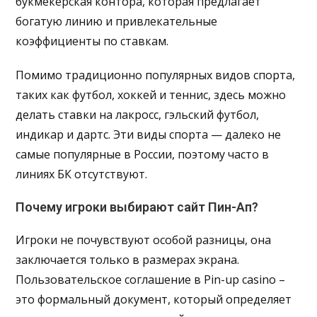
букмекерская контора, которая предлагает
богатую линию и привлекательные
коэффициенты по ставкам.
Помимо традиционно популярных видов спорта,
таких как футбол, хоккей и теннис, здесь можно
делать ставки на лакросс, гэльский футбол,
индикар и дартс. Эти виды спорта — далеко не
самые популярные в России, поэтому часто в
линиях БК отсутствуют.
Почему игроки выбирают сайт Пин-Ап?
Игроки не почувствуют особой разницы, она
заключается только в размерах экрана.
Пользовательское соглашение в Pin-up casino –
это формальный документ, который определяет