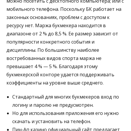
можно посетить с десктопного компьютера; или с
мобильного телефона. Поскольку БК работает на
законных основаниях, проблем с доступом к
ресурсу нет. Маржа букмекера находится в
диапазоне от 2 % до 8,5 %. Ее размер зависит от
популярности конкретного события и
дисциплины. По большинству наиболее
востребованных видов спорта маржа не
превышает 4 % — 5 %. Благодаря этому
букмекерской конторе удается поддерживать
коэффициенты на уровне выше среднего.
Стандартный для многих букмекеров вход по
логину и паролю не предусмотрен.
Но для использования приложения его нужно
скачать и установить на телефон.
Пин-Ап казино официальный сайт предлагает