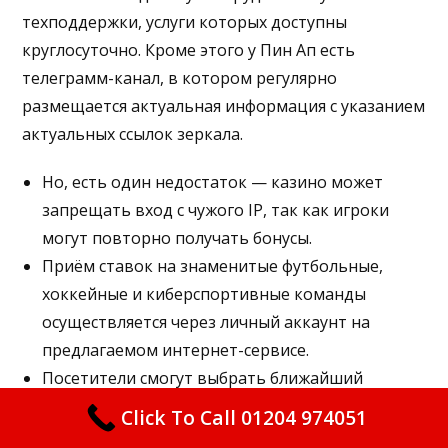
техподдержки, услуги которых доступны
круглосуточно. Кроме этого у Пин Ап есть
телеграмм-канал, в котором регулярно
размещается актуальная информация с указанием
актуальных ссылок зеркала.
Но, есть один недостаток — казино может
запрещать вход с чужого IP, так как игроки
могут повторно получать бонусы.
Приём ставок на знаменитые футбольные,
хоккейные и киберспортивные команды
осуществляется через личный аккаунт на
предлагаемом интернет-сервисе.
Посетители смогут выбрать ближайший
игровой турнир, подобрать оптимальный для
Click To Call 01204 974051
себя коэффициент, сделать ставку онлайн на