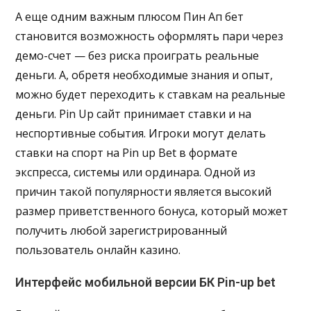
А еще одним важным плюсом Пин Ап бет
становится возможность оформлять пари через
демо-счет — без риска проиграть реальные
деньги. А, обретя необходимые знания и опыт,
можно будет переходить к ставкам на реальные
деньги. Pin Up сайт принимает ставки и на
неспортивные события. Игроки могут делать
ставки на спорт на Pin up Bet в формате
экспресса, системы или ординара. Одной из
причин такой популярности является высокий
размер приветственного бонуса, который может
получить любой зарегистрированный
пользователь онлайн казино.
Интерфейс мобильной версии БК Pin-up bet