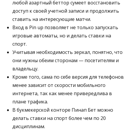
любой азартный беттор сумеет восстановить
доступ к своей учетной записи и продолжить
ставить на интересующие матчи.
Вход в Pin up позволяет не только запускать
игровые автоматы, но и делать ставки на
спорт.
Учитывая необходимость зеркал, понятно, что
они нужны обеим сторонам — посетителям и
владельцу.
Кроме того, сама по себе версия для телефонов
менее зависит от скорости мобильного
интернета, так как менее привередлива в
плане трафика.
В букмекерской конторе Пинап Бет можно
делать ставки на спорт более чем по 20
дисциплинам.