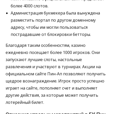
более 4000 слотов.
Администрация букмекера была вынуждена
разместить портал по другом доменному
адресу, чтобы им могли пользоваться
пострадавшие от блокировки бетторы.
Благодаря таким особенностям, казино
ежедневно посещает более 1000 игроков. Они
запускают лучшие слоты, настольные
развлечения и участвуют в турнирах. Акции на
официальном сайте Пин-Ап позволяют получить
щедрое вознаграждение. Игрок просто успешно
играет на сайте, пополняет счет и выполняет
другие действия, за которые может получить
лотерейный билет.