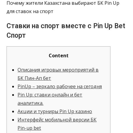
Почему жители Казахстана выбирают БК Pin Up
для ставок на спорт
Ставки на спорт вместе с Pin Up Bet
Спорт
Content
Описания игровых мероприятий в
БК Пин-Ап бет
PinUp – зеркало рабочее на сегодня
Pin Up: ставки онлайн и бет
аналитика.
Акции и турниры Pin Up казино
Интерфейс мобильной версии БК
Pin-up bet