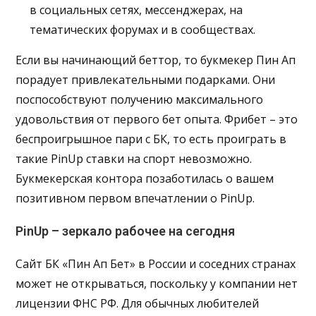
в социальных сетях, мессенджерах, на
тематических форумах и в сообществах.
Если вы начинающий беттор, то букмекер Пин Ап
порадует привлекательными подарками. Они
поспособствуют получению максимального
удовольствия от первого бет опыта. Фрибет – это
беспроигрышное пари с БК, то есть проиграть в
такие PinUp ставки на спорт невозможно.
Букмекерская контора позаботилась о вашем
позитивном первом впечатлении о PinUp.
PinUp – зеркало рабочее на сегодня
Сайт БК «Пин Ап Бет» в России и соседних странах
может не открываться, поскольку у компании нет
лицензии ФНС РФ. Для обычных любителей