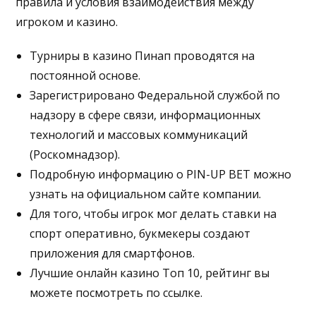
правила и условия взаимодействия между
игроком и казино.
Турниры в казино Пинап проводятся на
постоянной основе.
Зарегистрировано Федеральной службой по
надзору в сфере связи, информационных
технологий и массовых коммуникаций
(Роскомнадзор).
Подробную информацию о PIN-UP BET можно
узнать на официальном сайте компании.
Для того, чтобы игрок мог делать ставки на
спорт оперативно, букмекеры создают
приложения для смартфонов.
Лучшие онлайн казино Топ 10, рейтинг вы
можете посмотреть по ссылке.