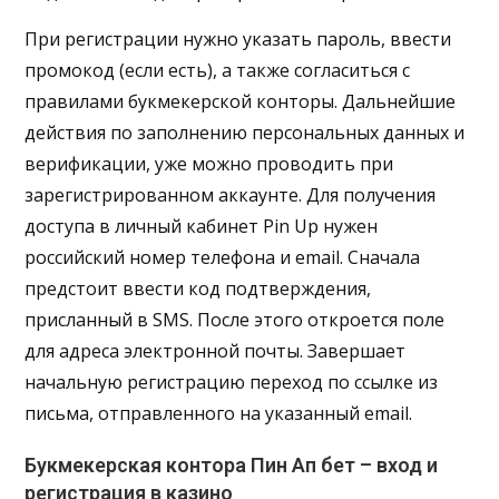
При регистрации нужно указать пароль, ввести
промокод (если есть), а также согласиться с
правилами букмекерской конторы. Дальнейшие
действия по заполнению персональных данных и
верификации, уже можно проводить при
зарегистрированном аккаунте. Для получения
доступа в личный кабинет Pin Up нужен
российский номер телефона и email. Сначала
предстоит ввести код подтверждения,
присланный в SMS. После этого откроется поле
для адреса электронной почты. Завершает
начальную регистрацию переход по ссылке из
письма, отправленного на указанный email.
Букмекерская контора Пин Ап бет – вход и
регистрация в казино