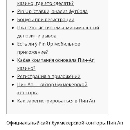
казино, где это сделать?
Pin Up: ставки, анализ футбола
Бонусы при регистрации
Платежные системы: минимальный
депозит и вывод
Есть ли у Pin Up мобильное
приложение?
Какая компания основала Пин-Ап
казино?
Регистрация в приложении
Пин Ап — обзор букмекерской
конторы
Как зарегистрироваться в Пин Ап
Официальный сайт букмекерской конторы Пин Ап