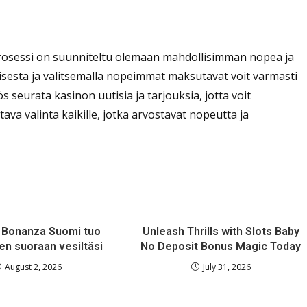
osessi on suunniteltu olemaan mahdollisimman nopea ja
isesta ja valitsemalla nopeimmat maksutavat voit varmasti
ös seurata kasinon uutisia ja tarjouksia, jotta voit
va valinta kaikille, jotka arvostavat nopeutta ja
 Bonanza Suomi tuo
Unleash Thrills with Slots Baby
en suoraan vesiltäsi
No Deposit Bonus Magic Today
August 2, 2026
July 31, 2026