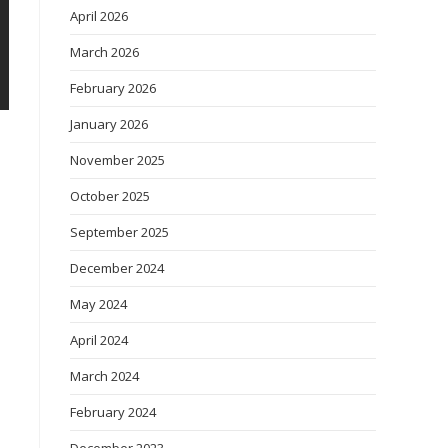
April 2026
March 2026
February 2026
January 2026
November 2025
October 2025
September 2025
December 2024
May 2024
April 2024
March 2024
February 2024