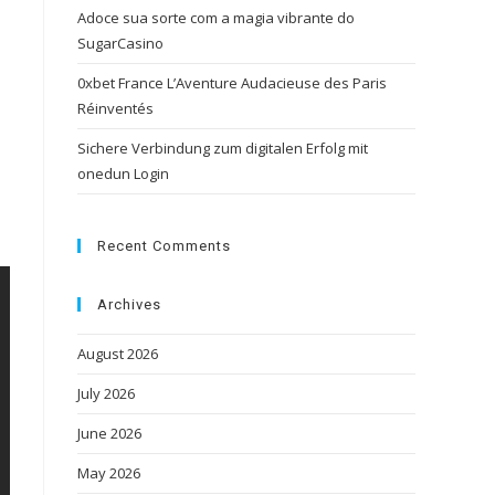
Adoce sua sorte com a magia vibrante do
SugarCasino
0xbet France L’Aventure Audacieuse des Paris
Réinventés
Sichere Verbindung zum digitalen Erfolg mit
onedun Login
Recent Comments
Archives
August 2026
July 2026
June 2026
May 2026