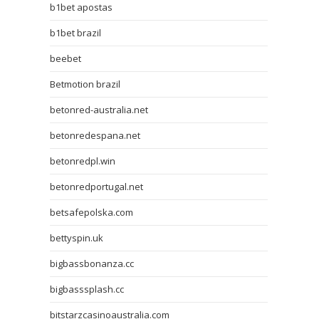
b1bet apostas
b1bet brazil
beebet
Betmotion brazil
betonred-australia.net
betonredespana.net
betonredpl.win
betonredportugal.net
betsafepolska.com
bettyspin.uk
bigbassbonanza.cc
bigbasssplash.cc
bitstarzcasinoaustralia.com