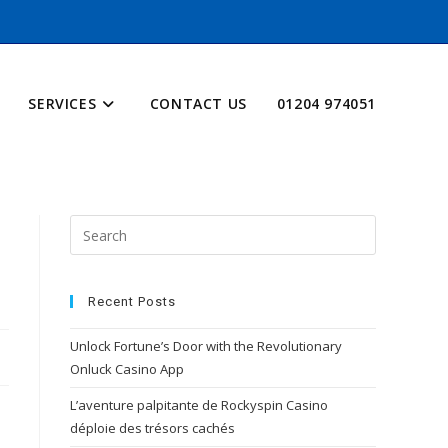
SERVICES
CONTACT US
01204 974051
Recent Posts
Unlock Fortune’s Door with the Revolutionary
Onluck Casino App
L’aventure palpitante de Rockyspin Casino
déploie des trésors cachés