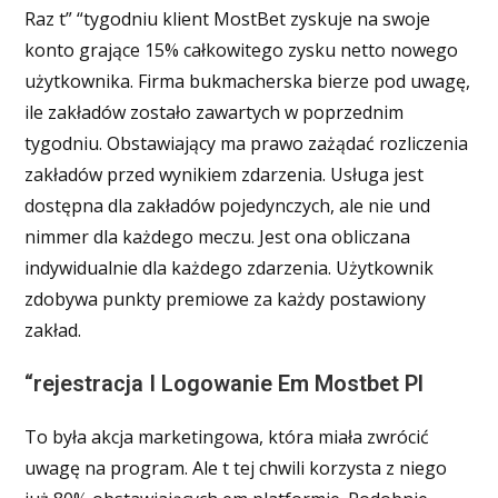
Raz t” “tygodniu klient MostBet zyskuje na swoje
konto grające 15% całkowitego zysku netto nowego
użytkownika. Firma bukmacherska bierze pod uwagę,
ile zakładów zostało zawartych w poprzednim
tygodniu. Obstawiający ma prawo zażądać rozliczenia
zakładów przed wynikiem zdarzenia. Usługa jest
dostępna dla zakładów pojedynczych, ale nie und
nimmer dla każdego meczu. Jest ona obliczana
indywidualnie dla każdego zdarzenia. Użytkownik
zdobywa punkty premiowe za każdy postawiony
zakład.
“rejestracja I Logowanie Em Mostbet Pl
To była akcja marketingowa, która miała zwrócić
uwagę na program. Ale t tej chwili korzysta z niego