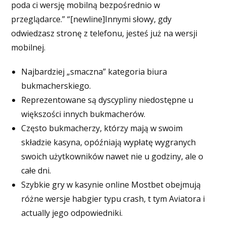
poda ci wersję mobilną bezpośrednio w
przeglądarce.” “[newline]Innymi słowy, gdy
odwiedzasz stronę z telefonu, jesteś już na wersji
mobilnej.
Najbardziej „smaczna” kategoria biura
bukmacherskiego.
Reprezentowane są dyscypliny niedostępne u
większości innych bukmacherów.
Często bukmacherzy, którzy mają w swoim
składzie kasyna, opóźniają wypłatę wygranych
swoich użytkowników nawet nie u godziny, ale o
całe dni.
Szybkie gry w kasynie online Mostbet obejmują
różne wersje habgier typu crash, t tym Aviatora i
actually jego odpowiedniki.