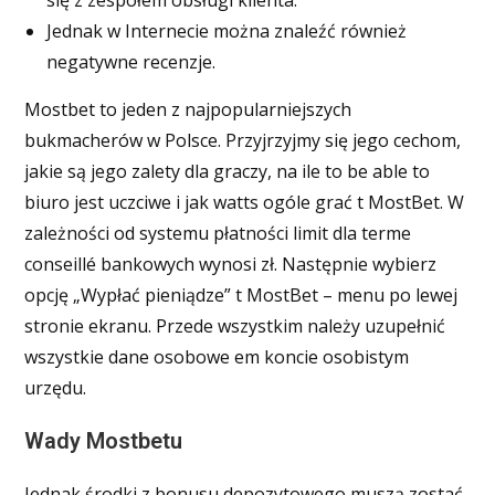
się z zespołem obsługi klienta.
Jednak w Internecie można znaleźć również
negatywne recenzje.
Mostbet to jeden z najpopularniejszych
bukmacherów w Polsce. Przyjrzyjmy się jego cechom,
jakie są jego zalety dla graczy, na ile to be able to
biuro jest uczciwe i jak watts ogóle grać t MostBet. W
zależności od systemu płatności limit dla terme
conseillé bankowych wynosi zł. Następnie wybierz
opcję „Wypłać pieniądze” t MostBet – menu po lewej
stronie ekranu. Przede wszystkim należy uzupełnić
wszystkie dane osobowe em koncie osobistym
urzędu.
Wady Mostbetu
Jednak środki z bonusu depozytowego muszą zostać