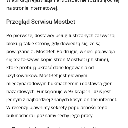
W aplikacji rejestracja na MostBet nie różni się od tej
na stronie internetowej.
Przegląd Serwisu Mostbet
Po pierwsze, dostawcy usług lustrzanych zazwyczaj
blokują takie strony, gdy dowiedzą się, że są
powiązane z . MostBet. Po drugie, w sieci pojawiają
się też fałszywe kopie stron MostBet (phishing),
które próbują ukraść dane logowania od
użytkowników. MostBet jest głównym
międzynarodowym bukmacherem i dostawcą gier
hazardowych. Funkcjonuje w 93 krajach i dziś jest
jednym z najbardziej znanych kasyn on the internet.
W recenzji ujawnimy sekrety popularności tego
bukmachera i poznamy cechy jego pracy.