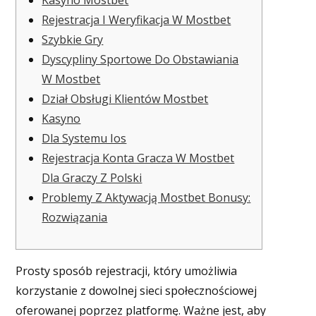
Kasyno Mostbet
Rejestracja I Weryfikacja W Mostbet
Szybkie Gry
Dyscypliny Sportowe Do Obstawiania
W Mostbet
Dział Obsługi Klientów Mostbet
Kasyno
Dla Systemu Ios
Rejestracja Konta Gracza W Mostbet
Dla Graczy Z Polski
Problemy Z Aktywacją Mostbet Bonusy:
Rozwiązania
Prosty sposób rejestracji, który umożliwia
korzystanie z dowolnej sieci społecznościowej
oferowanej poprzez platformę. Ważne jest, aby