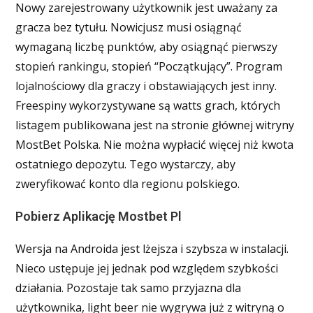
Nowy zarejestrowany użytkownik jest uważany za
gracza bez tytułu. Nowicjusz musi osiągnąć
wymaganą liczbę punktów, aby osiągnąć pierwszy
stopień rankingu, stopień “Początkujący”. Program
lojalnościowy dla graczy i obstawiających jest inny.
Freespiny wykorzystywane są watts grach, których
listagem publikowana jest na stronie głównej witryny
MostBet Polska. Nie można wypłacić więcej niż kwota
ostatniego depozytu. Tego wystarczy, aby
zweryfikować konto dla regionu polskiego.
Pobierz Aplikację Mostbet Pl
Wersja na Androida jest lżejsza i szybsza w instalacji.
Nieco ustępuje jej jednak pod względem szybkości
działania. Pozostaje tak samo przyjazna dla
użytkownika, light beer nie wygrywa już z witryną o