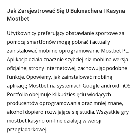
Jak Zarejestrować Się U Bukmachera I Kasyna
Mostbet
Użytkownicy preferujący obstawianie sportowe za
pomocą smartfonów mogą pobrać i actually
zainstalować mobilne oprogramowanie Mostbet PL.
Aplikacja działa znacznie szybciej niż mobilna wersja
oficjalnej strony internetowej, zachowując podobne
funkcje. Opowiemy, jak zainstalować mobilną
aplikację Mostbet na systemach Google android i iOS.
Portfolio obejmuje kilkudziesięciu wiodących
producentów oprogramowania oraz mniej znane,
alcohol dopiero rozwijające się studia. Wszystkie gry
mostbet kasyno on-line działają w wersji
przeglądarkowej.