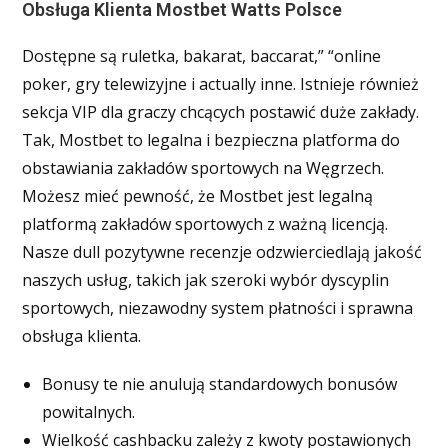
Obsługa Klienta Mostbet Watts Polsce
Dostępne są ruletka, bakarat, baccarat,” “online
poker, gry telewizyjne i actually inne. Istnieje również
sekcja VIP dla graczy chcących postawić duże zakłady.
Tak, Mostbet to legalna i bezpieczna platforma do
obstawiania zakładów sportowych na Węgrzech.
Możesz mieć pewność, że Mostbet jest legalną
platformą zakładów sportowych z ważną licencją.
Nasze dull pozytywne recenzje odzwierciedlają jakość
naszych usług, takich jak szeroki wybór dyscyplin
sportowych, niezawodny system płatności i sprawna
obsługa klienta.
Bonusy te nie anulują standardowych bonusów
powitalnych.
Wielkość cashbacku zależy z kwoty postawionych