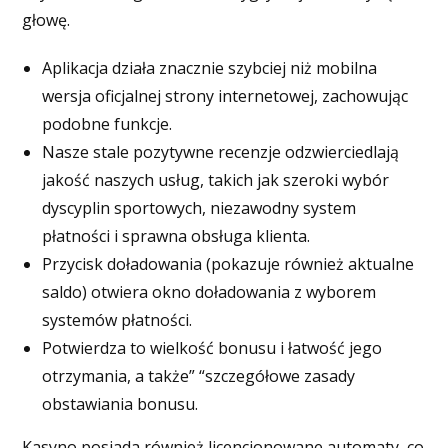
głowę.
Aplikacja działa znacznie szybciej niż mobilna
wersja oficjalnej strony internetowej, zachowując
podobne funkcje.
Nasze stale pozytywne recenzje odzwierciedlają
jakość naszych usług, takich jak szeroki wybór
dyscyplin sportowych, niezawodny system
płatności i sprawna obsługa klienta.
Przycisk doładowania (pokazuje również aktualne
saldo) otwiera okno doładowania z wyborem
systemów płatności.
Potwierdza to wielkość bonusu i łatwość jego
otrzymania, a także” “szczegółowe zasady
obstawiania bonusu.
Kasyno posiada również licencjonowane automaty, co