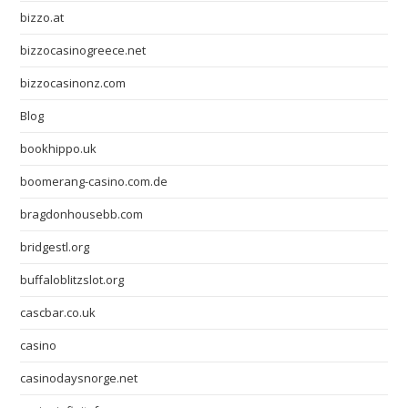
bizzo.at
bizzocasinogreece.net
bizzocasinonz.com
Blog
bookhippo.uk
boomerang-casino.com.de
bragdonhousebb.com
bridgestl.org
buffaloblitzslot.org
cascbar.co.uk
casino
casinodaysnorge.net