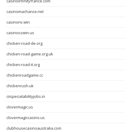
casinoinfinityfrance.com
casinomachance.net
casinonv.win
casinoozwin.us
chicken-road-de.org
chicken-road-game.org.uk
chicken-road-it.org
chickenroadgame.cc
chickenrush.uk
ciispecialabilityjobs.in
clovermagic.us
clovermagiccasino.us
clubhousecasinoaustralia.com