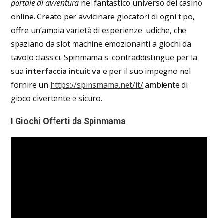
portale di avventura
nel fantastico universo dei casinò
online. Creato per avvicinare giocatori di ogni tipo,
offre un’ampia varietà di esperienze ludiche, che
spaziano da slot machine emozionanti a giochi da
tavolo classici. Spinmama si contraddistingue per la
sua
interfaccia intuitiva
e per il suo impegno nel
fornire un
https://spinsmama.net/it/
ambiente di
gioco divertente e sicuro.
I Giochi Offerti da Spinmama