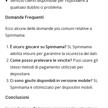
Servizio clienti disponibile per rispondere a
qualsiasi dubbio o problema.
Domande Frequenti
Ecco alcune delle domande più comuni relative a
Spinmama:
È sicuro giocare su Spinmama?
Sì, Spinmama
adotta misure per garantire la sicurezza dei dati.
Come posso prelevare le vincite?
Puoi usare gli
stessi metodi di pagamento utilizzati per
depositare.
Ci sono giochi disponibili in versione mobile?
Sì,
Spinmama è ottimizzato per dispositivi mobili.
Conclusioni