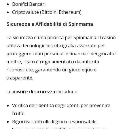
Bonifici Bancari
Criptovalute (Bitcoin, Ethereum)
Sicurezza e Affidabilità di Spinmama
La sicurezza è una priorità per Spinmama. Il casinò
utilizza tecnologie di crittografia avanzate per
proteggere i dati personali e finanziari dei giocatori.
Inoltre, il sito è
regolamentato
da autorità
riconosciute, garantendo un gioco equo e
trasparente.
Le
misure di sicurezza
includono:
Verifica dell’identità degli utenti per prevenire
truffe.
Rigorosi controlli di gioco responsabile.