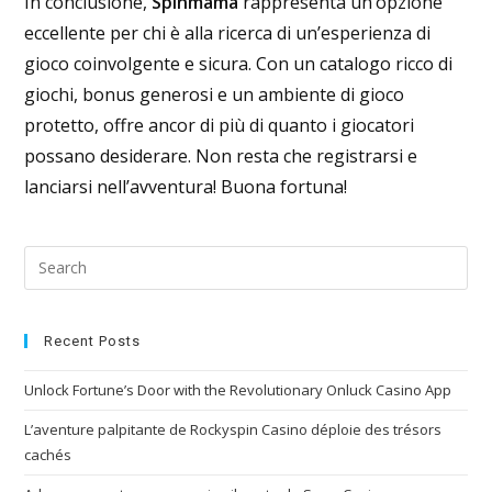
In conclusione,
Spinmama
rappresenta un’opzione
eccellente per chi è alla ricerca di un’esperienza di
gioco coinvolgente e sicura. Con un catalogo ricco di
giochi, bonus generosi e un ambiente di gioco
protetto, offre ancor di più di quanto i giocatori
possano desiderare. Non resta che registrarsi e
lanciarsi nell’avventura! Buona fortuna!
Recent Posts
Unlock Fortune’s Door with the Revolutionary Onluck Casino App
L’aventure palpitante de Rockyspin Casino déploie des trésors
cachés