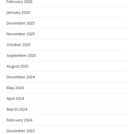
February 2026
January 2026
December 2025
November 2025
October 2025
September 2025
August 2025
December 2024
May 2024
April 2024
March 2024
February 2024
December 2023