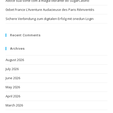
Adoce sua sorte com a magia vibrante do SugarCasino
0xbet France L’Aventure Audacieuse des Paris Réinventés
Sichere Verbindung zum digitalen Erfolg mit onedun Login
Recent Comments
Archives
August 2026
July 2026
June 2026
May 2026
April 2026
March 2026