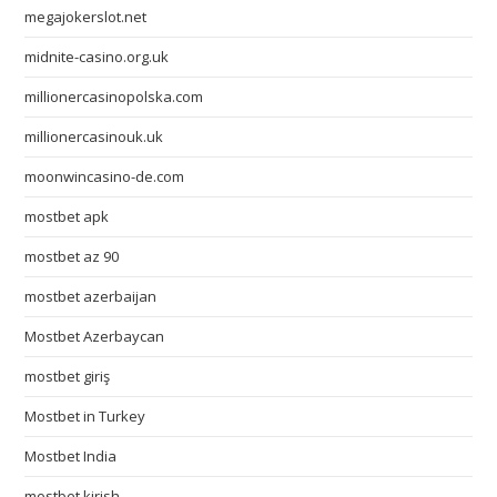
megajokerslot.net
midnite-casino.org.uk
millionercasinopolska.com
millionercasinouk.uk
moonwincasino-de.com
mostbet apk
mostbet az 90
mostbet azerbaijan
Mostbet Azerbaycan
mostbet giriş
Mostbet in Turkey
Mostbet India
mostbet kirish