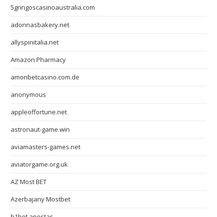
5gringoscasinoaustralia.com
adonnasbakery.net
allyspinitalia.net
Amazon Pharmacy
amonbetcasino.com.de
anonymous
appleoffortune.net
astronaut-game.win
aviamasters-games.net
aviatorgame.org.uk
AZ Most BET
Azerbajany Mostbet
b1bet apostas