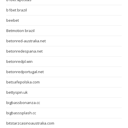
b1bet brazil
beebet
Betmotion brazil
betonred-australia.net
betonredespana.net
betonredpl.win
betonredportugal.net
betsafepolska.com
bettyspin.uk
bigbassbonanza.cc
bigbasssplash.cc
bitstarzcasinoaustralia.com