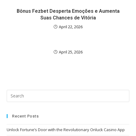
Bônus Fezbet Desperta Emoções e Aumenta
Suas Chances de Vitória
April 22, 2026
April 25, 2026
Recent Posts
Unlock Fortune’s Door with the Revolutionary Onluck Casino App