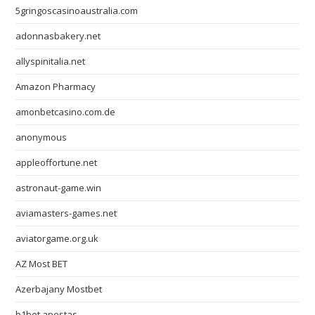
5gringoscasinoaustralia.com
adonnasbakery.net
allyspinitalia.net
Amazon Pharmacy
amonbetcasino.com.de
anonymous
appleoffortune.net
astronaut-game.win
aviamasters-games.net
aviatorgame.org.uk
AZ Most BET
Azerbajany Mostbet
b1bet apostas