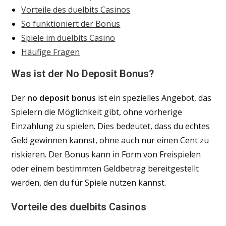
Vorteile des duelbits Casinos
So funktioniert der Bonus
Spiele im duelbits Casino
Häufige Fragen
Was ist der No Deposit Bonus?
Der
no deposit bonus
ist ein spezielles Angebot, das
Spielern die Möglichkeit gibt, ohne vorherige
Einzahlung zu spielen. Dies bedeutet, dass du echtes
Geld gewinnen kannst, ohne auch nur einen Cent zu
riskieren. Der Bonus kann in Form von Freispielen
oder einem bestimmten Geldbetrag bereitgestellt
werden, den du für Spiele nutzen kannst.
Vorteile des duelbits Casinos