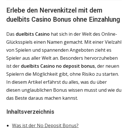
Erlebe den Nervenkitzel mit dem
duelbits Casino Bonus ohne Einzahlung
Das
duelbits Casino
hat sich in der Welt des Online-
Glücksspiels einen Namen gemacht. Mit einer Vielzahl
von Spielen und spannenden Angeboten zieht es
Spieler aus aller Welt an. Besonders hervorzuheben
ist der
duelbits Casino no deposit bonus
, der neuen
Spielern die Möglichkeit gibt, ohne Risiko zu starten.
In diesem Artikel erfährst du alles, was du über
diesen unglaublichen Bonus wissen musst und wie du
das Beste daraus machen kannst.
Inhaltsverzeichnis
Was ist der No Deposit Bonus?