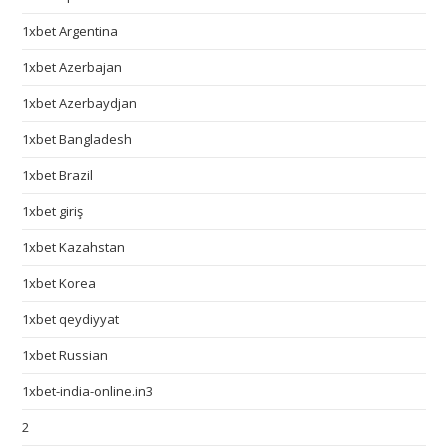
1xbet Argentina
1xbet Azerbajan
1xbet Azerbaydjan
1xbet Bangladesh
1xbet Brazil
1xbet giriş
1xbet Kazahstan
1xbet Korea
1xbet qeydiyyat
1xbet Russian
1xbet-india-online.in3
2