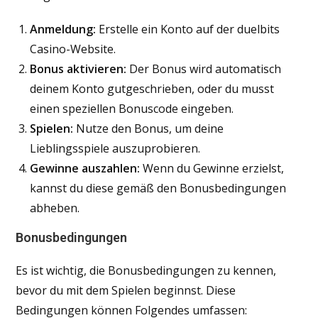
Anmeldung:
Erstelle ein Konto auf der duelbits
Casino-Website.
Bonus aktivieren:
Der Bonus wird automatisch
deinem Konto gutgeschrieben, oder du musst
einen speziellen Bonuscode eingeben.
Spielen:
Nutze den Bonus, um deine
Lieblingsspiele auszuprobieren.
Gewinne auszahlen:
Wenn du Gewinne erzielst,
kannst du diese gemäß den Bonusbedingungen
abheben.
Bonusbedingungen
Es ist wichtig, die Bonusbedingungen zu kennen,
bevor du mit dem Spielen beginnst. Diese
Bedingungen können Folgendes umfassen: