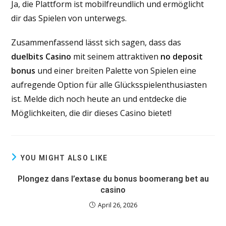
Ja, die Plattform ist mobilfreundlich und ermöglicht
dir das Spielen von unterwegs.
Zusammenfassend lässt sich sagen, dass das
duelbits Casino
mit seinem attraktiven
no deposit
bonus
und einer breiten Palette von Spielen eine
aufregende Option für alle Glücksspielenthusiasten
ist. Melde dich noch heute an und entdecke die
Möglichkeiten, die dir dieses Casino bietet!
YOU MIGHT ALSO LIKE
Plongez dans l’extase du bonus boomerang bet au
casino
April 26, 2026