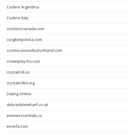
Codere Argentina
Codere Italy
coolzinocanada.com
corgibetpolska.com
cosmocasinodeutschland.com
crownplay-hu.com
crystalroll.us
crystalrollnl.org
Dating Online
debradeleiwharf.co.uk
emmeessentials.co
encefa.com