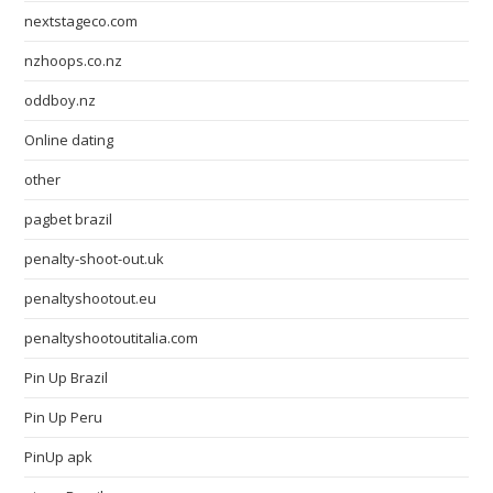
nextstageco.com
nzhoops.co.nz
oddboy.nz
Online dating
other
pagbet brazil
penalty-shoot-out.uk
penaltyshootout.eu
penaltyshootoutitalia.com
Pin Up Brazil
Pin Up Peru
PinUp apk