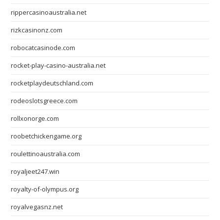
rippercasinoaustralia.net
rizkcasinonz.com
robocatcasinode.com
rocket-play-casino-australia.net
rocketplaydeutschland.com
rodeoslotsgreece.com
rollxonorge.com
roobetchickengame.org
roulettinoaustralia.com
royaljeet247.win
royalty-of-olympus.org
royalvegasnz.net