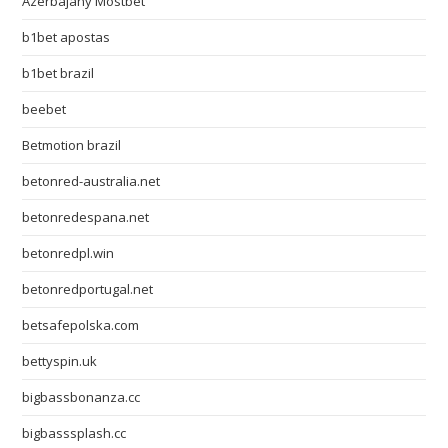
Azerbajany Mostbet
b1bet apostas
b1bet brazil
beebet
Betmotion brazil
betonred-australia.net
betonredespana.net
betonredpl.win
betonredportugal.net
betsafepolska.com
bettyspin.uk
bigbassbonanza.cc
bigbasssplash.cc