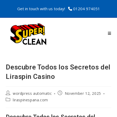
Get in touch with us today!
01204 974051
Descubre Todos los Secretos del
Liraspin Casino
wordpress automatic
November 12, 2025
liraspinespana.com