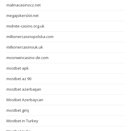
malinacasinocz.net
megajokerslot.net
midnite-casino.org.uk
millionercasinopolska.com
millionercasinouk.uk
moonwincasino-de.com
mostbet apk
mostbet az 90
mostbet azerbaijan
Mostbet Azerbaycan
mostbet giriş
Mostbet in Turkey