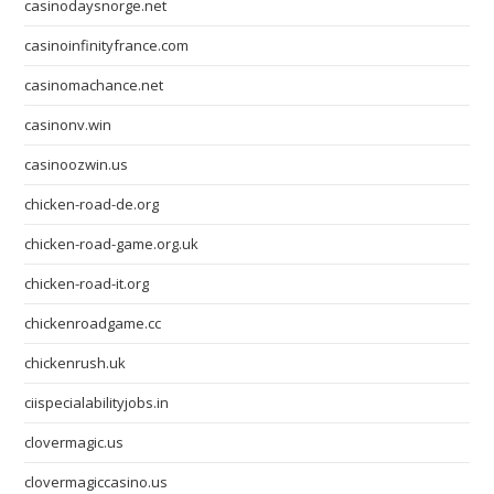
casinodaysnorge.net
casinoinfinityfrance.com
casinomachance.net
casinonv.win
casinoozwin.us
chicken-road-de.org
chicken-road-game.org.uk
chicken-road-it.org
chickenroadgame.cc
chickenrush.uk
ciispecialabilityjobs.in
clovermagic.us
clovermagiccasino.us