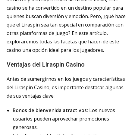
casino se ha convertido en un destino popular para
quienes buscan diversión y emoción. Pero, ¿qué hace
que el Liraspin sea tan especial en comparación con
otras plataformas de juego? En este artículo,
exploraremos todas las facetas que hacen de este
casino una opción ideal para los jugadores.
Ventajas del Liraspin Casino
Antes de sumergirnos en los juegos y características
del Liraspin Casino, es importante destacar algunas
de sus ventajas clave:
Bonos de bienvenida atractivos:
Los nuevos
usuarios pueden aprovechar promociones
generosas.