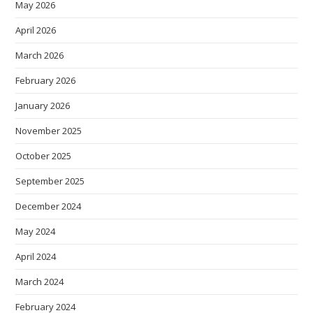
May 2026
April 2026
March 2026
February 2026
January 2026
November 2025
October 2025
September 2025
December 2024
May 2024
April 2024
March 2024
February 2024