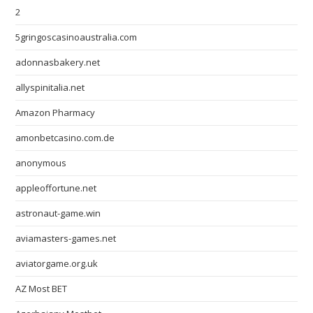
2
5gringoscasinoaustralia.com
adonnasbakery.net
allyspinitalia.net
Amazon Pharmacy
amonbetcasino.com.de
anonymous
appleoffortune.net
astronaut-game.win
aviamasters-games.net
aviatorgame.org.uk
AZ Most BET