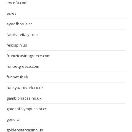
encefa.com
es-es
eyeofhorus.cc
fatpirateitaly.com
felixspin.us
frumzicasinogreece.com
funbetgreece.com
funbetuk.uk
funkyaardvark.co.uk
gambloriacasino.uk
gatesofolympusslot.cc
general
goldenstarcasino.us