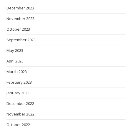
December 2023
November 2023
October 2023
September 2023
May 2023
April 2023
March 2023
February 2023
January 2023
December 2022
November 2022
October 2022