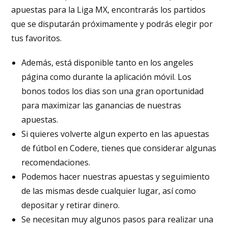
apuestas para la Liga MX, encontrarás los partidos
que se disputarán próximamente y podrás elegir por
tus favoritos.
Además, está disponible tanto en los angeles
página como durante la aplicación móvil. Los
bonos todos los dias son una gran oportunidad
para maximizar las ganancias de nuestras
apuestas.
Si quieres volverte algun experto en las apuestas
de fútbol en Codere, tienes que considerar algunas
recomendaciones.
Podemos hacer nuestras apuestas y seguimiento
de las mismas desde cualquier lugar, así como
depositar y retirar dinero.
Se necesitan muy algunos pasos para realizar una