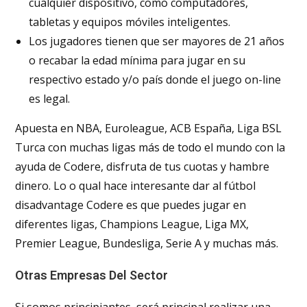
cualquier dispositivo, como computadores,
tabletas y equipos móviles inteligentes.
Los jugadores tienen que ser mayores de 21 años
o recabar la edad mínima para jugar en su
respectivo estado y/o país donde el juego on-line
es legal.
Apuesta en NBA, Euroleague, ACB España, Liga BSL
Turca con muchas ligas más de todo el mundo con la
ayuda de Codere, disfruta de tus cuotas y hambre
dinero. Lo o qual hace interesante dar al fútbol
disadvantage Codere es que puedes jugar en
diferentes ligas, Champions League, Liga MX,
Premier League, Bundesliga, Serie A y muchas más.
Otras Empresas Del Sector