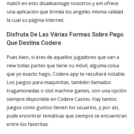
match en esto disadvantage nosotros y em ofrece
una aplicación que brinda los angeles misma calidad
la cual su página internet.
Disfruta De Las Várias Formas Sobre Pago
Que Destina Codere
Pues bien, si eres de aquellos jugadores que van a
new todas partes que tiene su móvil, alguma coisa
que yo exacto hago, Codere app te resultará notable.
Los juegos para maquinitas, también llamados
tragamonedas o slot machine games, son una opción
siempre disponible en Codere Casino. Hay tantos
juegos como gustos tienen los usuarios, y por asi,
pude encontrar temáticas que siempre se encuentran
entre los favoritas.