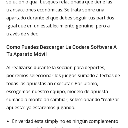
solución o qual busques relacionada que tiene las
transacciones económicas. Se trata sobre una
apartado durante el que debes seguir tus partidos
igual que en un establecimiento genuine, pero a
través de video.
Como Puedes Descargar La Codere Software A
Tu Aparato Móvil
Al realizarse durante la sección para deportes,
podremos seleccionar los juegos sumado a fechas de
todas las apuestas an executar. Por último,
escogemos nuestro equipo, modelo de apuesta
sumado a monto an cambiar, seleccionando “realizar
apuesta” ya estaremos jugando.
En verdad ésta simply no es ningún complemento