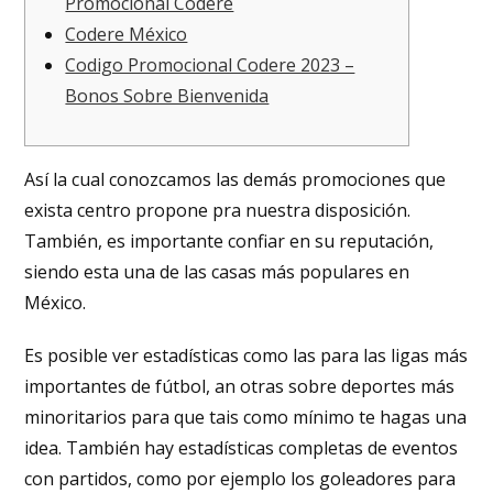
Promocional Codere
Codere México
Codigo Promocional Codere 2023 –
Bonos Sobre Bienvenida
Así la cual conozcamos las demás promociones que
exista centro propone pra nuestra disposición.
También, es importante confiar en su reputación,
siendo esta una de las casas más populares en
México.
Es posible ver estadísticas como las para las ligas más
importantes de fútbol, an otras sobre deportes más
minoritarios para que tais como mínimo te hagas una
idea. También hay estadísticas completas de eventos
con partidos, como por ejemplo los goleadores para