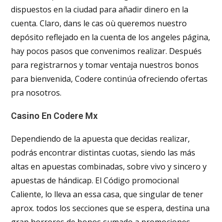
dispuestos en la ciudad para añadir dinero en la
cuenta. Claro, dans le cas où queremos nuestro
depósito reflejado en la cuenta de los angeles página,
hay pocos pasos que convenimos realizar. Después
para registrarnos y tomar ventaja nuestros bonos
para bienvenida, Codere continúa ofreciendo ofertas
pra nosotros.
Casino En Codere Mx
Dependiendo de la apuesta que decidas realizar,
podrás encontrar distintas cuotas, siendo las más
altas en apuestas combinadas, sobre vivo y sincero y
apuestas de hándicap. El Código promocional
Caliente, lo lleva an essa casa, que singular de tener
aprox. todos los secciones que se espera, destina una