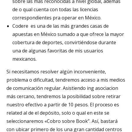
sobre las más reconocidas a nivel global, además
de o qual cuenta con todas las licencias
correspondientes pra operar en México.
Codere es una de las más grandes casas de
apuestas en México sumado a que ofrece la mayor
cobertura de deportes, convirtiéndose durante
una de algunas favoritas de mis usuarios
mexicanos.
Si necesitamos resolver algún inconveniente,
problema o dificultad, tendremos acceso a mis medios
de comunicación regular. Asistiendo ing asociacion
más cercano, tendremos la posibilidad sobre retirar
nuestro efectivo a partir de 10 pesos. El proceso es
related al de el depósito, solo o qual en este se
seleccionaremos «Cobro sobre Book”. Así, bastará
con ubicar primero de los una gran cantidad centros