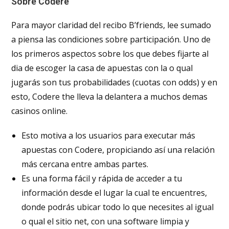
Sobre Codere
Para mayor claridad del recibo B’friends, lee sumado
a piensa las condiciones sobre participación. Uno de
los primeros aspectos sobre los que debes fijarte al
dia de escoger la casa de apuestas con la o qual
jugarás son tus probabilidades (cuotas con odds) y en
esto, Codere the lleva la delantera a muchos demas
casinos online.
Esto motiva a los usuarios para executar más
apuestas con Codere, propiciando así una relación
más cercana entre ambas partes.
Es una forma fácil y rápida de acceder a tu
información desde el lugar la cual te encuentres,
donde podrás ubicar todo lo que necesites al igual
o qual el sitio net, con una software limpia y