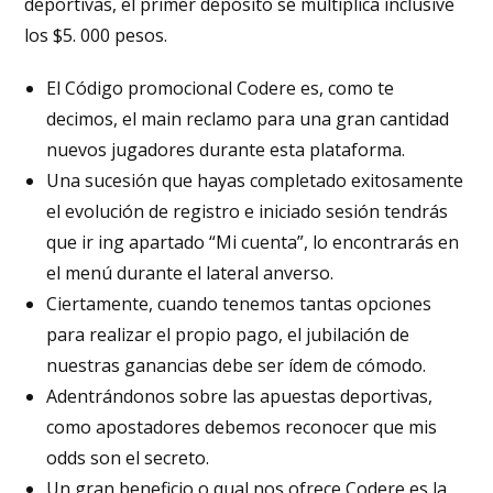
deportivas, el primer depósito se multiplica inclusive
los $5. 000 pesos.
El Código promocional Codere es, como te
decimos, el main reclamo para una gran cantidad
nuevos jugadores durante esta plataforma.
Una sucesión que hayas completado exitosamente
el evolución de registro e iniciado sesión tendrás
que ir ing apartado “Mi cuenta”, lo encontrarás en
el menú durante el lateral anverso.
Ciertamente, cuando tenemos tantas opciones
para realizar el propio pago, el jubilación de
nuestras ganancias debe ser ídem de cómodo.
Adentrándonos sobre las apuestas deportivas,
como apostadores debemos reconocer que mis
odds son el secreto.
Un gran beneficio o qual nos ofrece Codere es la