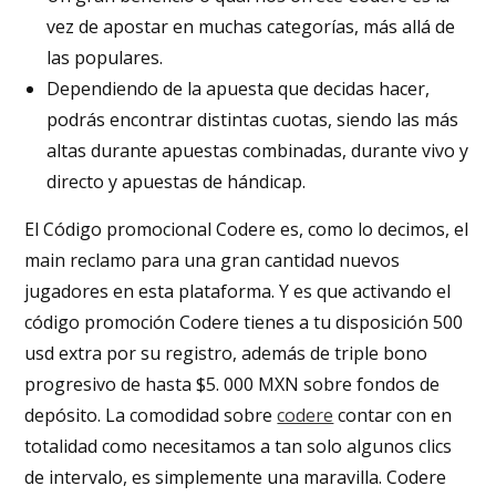
vez de apostar en muchas categorías, más allá de
las populares.
Dependiendo de la apuesta que decidas hacer,
podrás encontrar distintas cuotas, siendo las más
altas durante apuestas combinadas, durante vivo y
directo y apuestas de hándicap.
El Código promocional Codere es, como lo decimos, el
main reclamo para una gran cantidad nuevos
jugadores en esta plataforma. Y es que activando el
código promoción Codere tienes a tu disposición 500
usd extra por su registro, además de triple bono
progresivo de hasta $5. 000 MXN sobre fondos de
depósito. La comodidad sobre
codere
contar con en
totalidad como necesitamos a tan solo algunos clics
de intervalo, es simplemente una maravilla. Codere