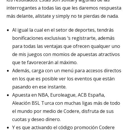
interrogantes a todas las que les daremos respuesta
más delante, alístate y simply no te pierdas de nada.
Al igual la cual en el setor de deportes, tendrás
bonificaciones exclusivas ‘s registrarte, además
para todas las ventajas que ofrecen qualquer uno
de mis juegos con momios de apuestas atractivos
que te favorecerán al máximo.
Además, carga con un menú para accesos directos
en los que es posible ver los eventos que están
pasando en ese instante.
Apuesta en NBA, Euroleague, ACB España,
Aleación BSL Turca con muchas ligas más de todo
el mundo por medio de Codere, disfruta de sus
cuotas y deseo dinero.
Y es que activando el código promoción Codere