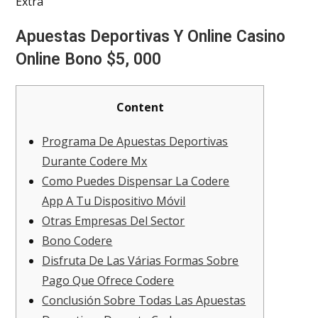
Extra
Apuestas Deportivas Y Online Casino
Online Bono $5, 000
Content
Programa De Apuestas Deportivas
Durante Codere Mx
Como Puedes Dispensar La Codere
App A Tu Dispositivo Móvil
Otras Empresas Del Sector
Bono Codere
Disfruta De Las Várias Formas Sobre
Pago Que Ofrece Codere
Conclusión Sobre Todas Las Apuestas