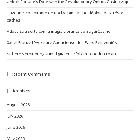
Unlock Fortune’s Door with the Revolutionary Onluck Casino App
L’aventure palpitante de Rockyspin Casino déploie des trésors
cachés
Adoce sua sorte com a magia vibrante do SugarCasino
0xbet France L’Aventure Audacieuse des Paris Réinventés
Sichere Verbindung zum digitalen Erfolg mit onedun Login
Recent Comments
Archives
August 2026
July 2026
June 2026
May 2026