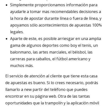
Simplemente proporcionamos información para
ayudarle a tomar mas recomendables decisiones a
la hora de apostar durante línea o fuera de línea, y
apoyamos sólo acontecimientos de apuestas 100%
legales.
Aparte de este, es posible arriesgar en una amplia
gama de algunos deportes como boy el tenis, un
balonmano, las artes marciales, el béisbol, las
carreras para caballos, el fútbol americano y
muchos más.
El servicio de atención al cliente que tiene esta casa
de apuestas es bueno. Si lo crees necesario, podrás
llamarlo a new partir del teléfono que puedes
encontrar en su página web. Otra de las tantas
oportunidades que la trampolín y la aplicación móvil